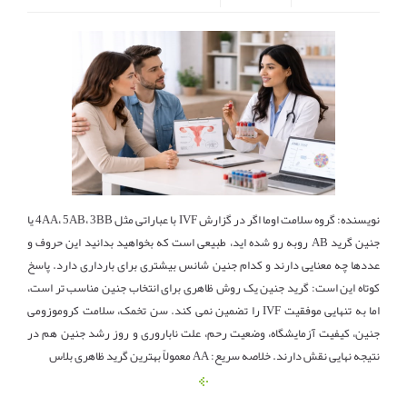
نویسنده: گروه سلامت اوما اگر در گزارش IVF با عباراتی مثل 4AA، 5AB، 3BB یا
جنین گرید AB روبه رو شده اید، طبیعی است که بخواهید بدانید این حروف و
عددها چه معنایی دارند و کدام جنین شانس بیشتری برای بارداری دارد. پاسخ
کوتاه این است: گرید جنین یک روش ظاهری برای انتخاب جنین مناسب تر است،
اما به تنهایی موفقیت IVF را تضمین نمی کند. سن تخمک، سلامت کروموزومی
جنین، کیفیت آزمایشگاه، وضعیت رحم، علت ناباروری و روز رشد جنین هم در
نتیجه نهایی نقش دارند. خلاصه سریع: AA معمولاً بهترین گرید ظاهری بلاس