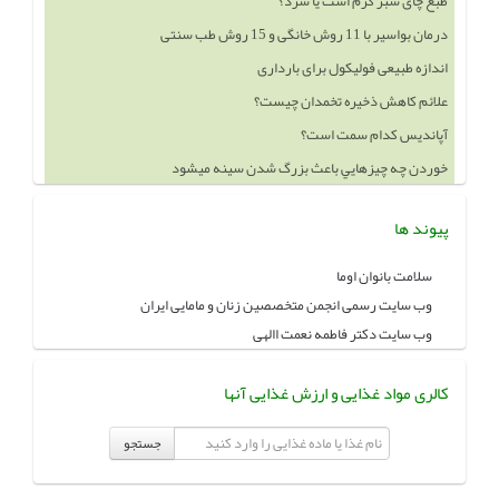
طبع چای سبز گرم است یا سرد؟
درمان بواسیر با 11 روش خانگی و 15 روش طب سنتی
اندازه طبیعی فولیکول برای بارداری
علائم کاهش ذخیره تخمدان چیست؟
آپاندیس کدام سمت است؟
خوردن چه چيزهايي باعث بزرگ شدن سينه ميشود
پیوند ها
سلامت بانوان اوما
وب سایت رسمی انجمن متخصصین زنان و مامایی ایران
وب سایت دکتر فاطمه نعمت االهی
کالری مواد غذایی و ارزش غذایی آنها
جستجو