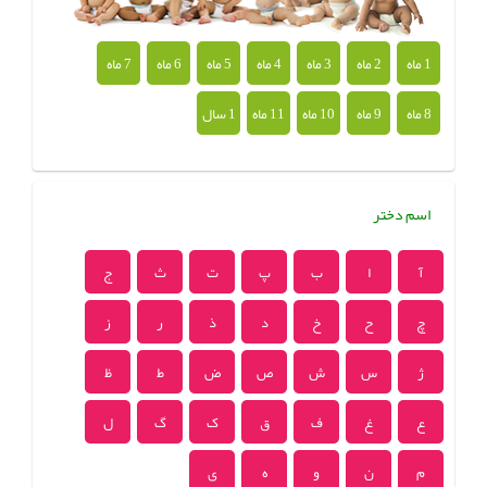
1 ماه
2 ماه
3 ماه
4 ماه
5 ماه
6 ماه
7 ماه
8 ماه
9 ماه
10 ماه
11 ماه
1 سال
اسم دختر
آ
ا
ب
پ
ت
ث
ج
چ
ح
خ
د
ذ
ر
ز
ژ
س
ش
ص
ض
ط
ظ
ع
غ
ف
ق
ک
گ
ل
م
ن
و
ه
ی