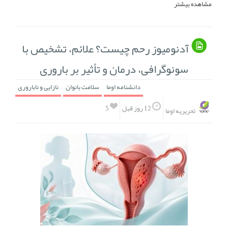
مشاهده بیشتر
آدنومیوز رحم چیست؟ علائم، تشخیص با
سونوگرافی، درمان و تأثیر بر باروری
دانشنامه اوما
سلامت بانوان
نازایی و ناباروری
5
12 روز قبل
تحریریه اوما