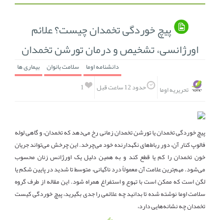
انجمن متخصصین زنان و اوما
انتخاب نام کودک
پیچ خوردگی تخمدان چیست؟ علائم
فهرست مواد غذایی
اپلیکیشن بارداری و کودک اوما
اورژانسی، تشخیص و درمان تورشن تخمدان
دانشنامه اوما
سلامت بانوان
بیماری ها
تماس با ما
1
حدود 12 ساعت قبل
تحریریه اوما
پیچ خوردگی تخمدان یا تورشن تخمدان زمانی رخ می‌دهد که تخمدان، و گاهی لوله
فالوپ کنار آن، دور رباط‌های نگهدارنده خود می‌چرخد. این چرخش می‌تواند جریان
خون تخمدان را کم یا قطع کند و به همین دلیل یک اورژانس زنان محسوب
می‌شود. مهم‌ترین علامت آن معمولاً درد ناگهانی، متوسط تا شدید در پایین شکم یا
لگن است که ممکن است با تهوع و استفراغ همراه شود. این مقاله از طرف گروه
سلامت اوما نوشته شده تا بدانید چه علائمی را جدی بگیرید، پیچ خوردگی کیست
تخمدان چه نشانه‌هایی دارد،