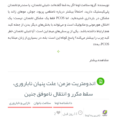
نویسنده: گروه سلامت اوما اگر به شما گفته‌اند «تنبلی تخمدان» یا سندرم تخمدان
پلی‌کیستیک دارید، احتمالاً بیشتر درباره نامنظمی پریود، جوش، موهای زائد یا
مشکل در بارداری شنیده‌اید. اما PCOS فقط یک مشکل تخمدان نیست؛ یک
اختلال هورمونی و متابولیک است و می‌تواند با بخش‌های دیگر بدن، از جمله کبد
هم ارتباط داشته باشد. یکی از پرسش‌های مهم این است: آیا تنبلی تخمدان خطر
کبد چرب را بیشتر می‌کند؟ پاسخ کوتاه این است: بله، در بسیاری از زنان مبتلا به
PCOS، به&z
مشاهده بیشتر
اندومتریت مزمن؛ علت پنهان ناباروری،
سقط مکرر و انتقال ناموفق جنین
دانشنامه اوما
سلامت بانوان
نازایی و ناباروری
2
11 روز قبل
تحریریه اوما