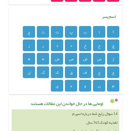
اسم پسر
آ
ا
ب
پ
ت
ث
ج
چ
ح
خ
د
ذ
ر
ز
ژ
س
ش
ص
ض
ط
ظ
ع
غ
ف
ق
ک
گ
ل
م
ن
و
ه
ی
اومایی ها در حال خواندن این مقالات هستند
14 سوال رایج شما درباره اسپرم
تغذیه کودک1تا5 سال