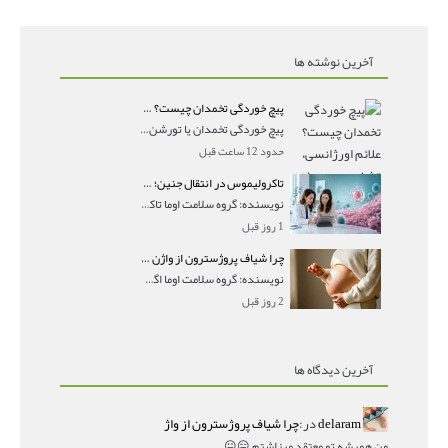
آخرین نوشته ها
پیچ خوردگی تخمدان چیست؟ علائم اورژانسی، تشخیص و درمان تورشن تخمدان
پیچ خوردگی تخمدان یا تورشن تخمدان زمانی رخ می‌ده
حدود 12 ساعت قبل
تاکرولیموس در انتقال جنین؛ آیا شانس لانه‌گزینی را افزایش می‌دهد؟
نویسنده: گروه سلامت اوما تاکرولیموس در انتقال جنین
1 روز قبل
چرا شیاف پروژسترون از واژن بیرون می‌ریزد؟ میزان جذب و زمان صحیح مصرف
نویسنده: گروه سلامت اوما اگر بعد از گذاشتن شیاف پر
2 روز قبل
آخرین دیدگاه ها
delaram
در:
چرا شیاف پروژسترون از واژ
من همیشه تو معتقد میزاشتم,,😑😐