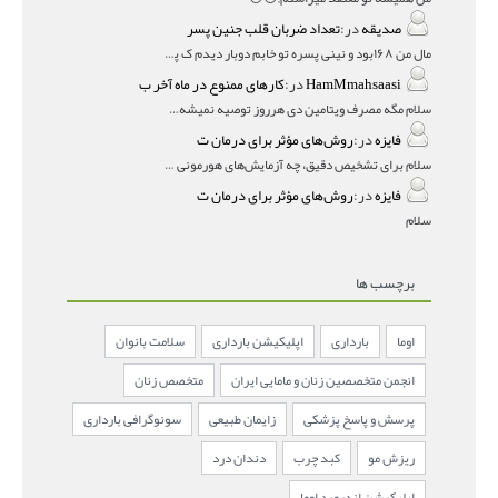
صدیقه
در:
تعداد ضربان قلب جنین پسر
مال من ۱۶۸بود و نینی پسره تو خابم دوبار دیدم ک پسره
HamMmahsaasi
در:
کارهای ممنوع در ماه آخر ب
سلام مگه مصرف ویتامین دی هرروز توصیه نمیشه؟درمقاله میگه
فایزه
در:
روش‌های مؤثر برای درمان ت
سلام برای تشخیص دقیق، چه آزمایش‌های هورمونی و چه سونوگر
فایزه
در:
روش‌های مؤثر برای درمان ت
سلام
برچسب ها
اوما
بارداری
اپلیکیشن بارداری
سلامت بانوان
انجمن متخصصین زنان و مامایی ایران
متخصص زنان
پرسش و پاسخ پزشکی
زایمان طبیعی
سونوگرافی بارداری
ریزش مو
کبد چرب
دندان درد
اپلیکیشن اندروید اوما