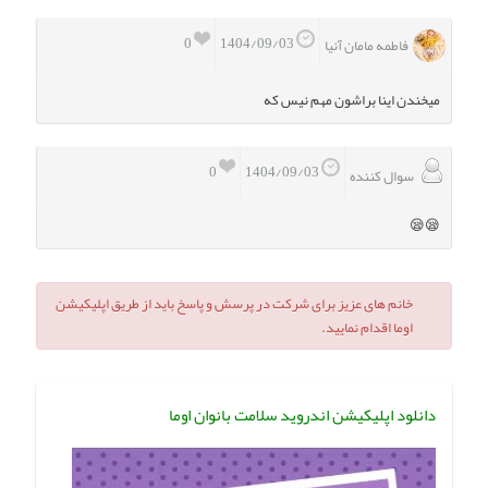
0
1404/09/03
فاطمه مامان آنیا
میخندن اینا براشون مهم نیس که
0
1404/09/03
سوال کننده
😪😪
خانم های عزیز برای شرکت در پرسش و پاسخ باید از طریق اپلیکیشن
اوما اقدام نمایید.
دانلود اپلیکیشن اندروید سلامت بانوان اوما