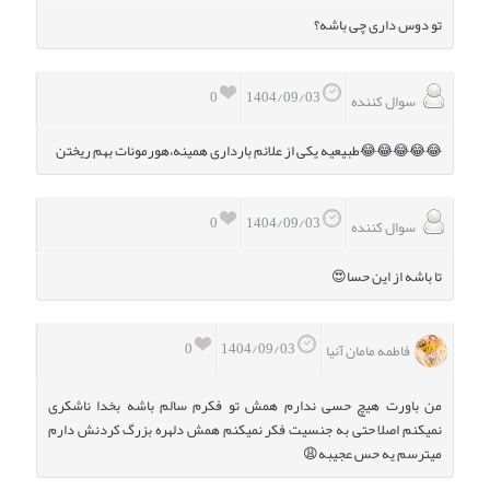
تو دوس داری چی باشه؟
0
1404/09/03
سوال کننده
😂😂😂😂😂طبیعیه یکی از علائم بارداری همینه،هورمونات بهم ریختن
0
1404/09/03
سوال کننده
تا باشه از این حسا😍
0
1404/09/03
فاطمه مامان آنیا
من باورت هیچ حسی ندارم همش تو فکرم سالم باشه بخدا ناشکری
نمیکنم اصلا حتی به جنسیت فکر نمیکنم همش دلهره بزرگ کردنش دارم
میترسم یه حس عجیبه😩