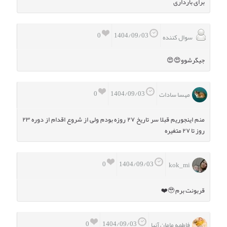
برای بارداری
0
1404/09/03
سوال کننده
جیگرشوو😍😍
0
1404/09/03
مهسا سادات
منم اینجوریم قبلا سر تاریخ ۲۷ روزه بودم ولی از شروع اقدام از دوره ۲۳
روز تا ۲۷ متغیره
0
1404/09/03
kok_mi ‌‌‌‌‌‌
قربونت برم 🥹❤️
0
1404/09/03
فاطمه مامان آنیا