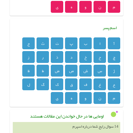
م
ن
و
ه
ی
اسم پسر
آ
ا
ب
پ
ت
ث
ج
چ
ح
خ
د
ذ
ر
ز
ژ
س
ش
ص
ض
ط
ظ
ع
غ
ف
ق
ک
گ
ل
م
ن
و
ه
ی
اومایی ها در حال خواندن این مقالات هستند
14 سوال رایج شما درباره اسپرم