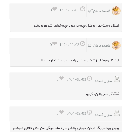
0
1404/09/03
فاطمه مامان آنیا
اصلا دوست ندارم مثل بچه جاریم یا بچه خواهر شوهرم بشه
0
1404/09/03
فاطمه مامان آنیا
اونا کلی فوشای زشت میدن بی ادبن دوست ندارم اصلا
0
1404/09/03
سوال کننده
🤣🤣از همی الان نگووو
0
1404/09/03
سوال کننده
ببین بچه بزرگ کردن خییلی چالش داره مثلا میگی من مثل فلانی نمیشم