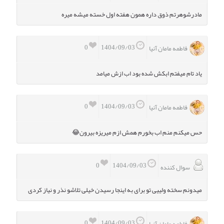
مادرشوهرتم ذوق داره همون هفته اول خسته میشه میره
0
1404/09/03
فاطمه مامان آنیا
یاد تام میفتم ابکش شده بود اب ازش میامد
0
1404/09/03
فاطمه مامان آنیا
حس میکنم منم اب بخورم همش ازم میریزه بیرون😂
0
1404/09/03
سوال کننده
میدونم سخته ولییی تو برای به اینجا رسیدن خیلی تلاشو نذر و نیاز کردی
0
1404/09/03
فاطمه مامان آنیا