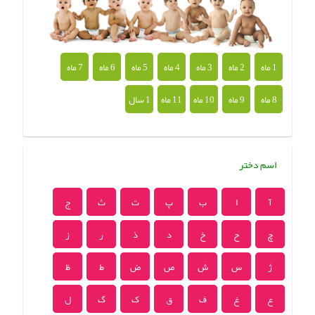
1 ماه
2 ماه
3 ماه
4 ماه
5 ماه
6 ماه
7 ماه
8 ماه
9 ماه
10 ماه
11 ماه
1 سال
اسم دختر
آ
ا
ب
پ
ت
ث
ج
چ
ح
خ
د
ذ
ر
ز
ژ
س
ش
ص
ض
ط
ظ
ع
غ
ف
ق
ک
گ
ل