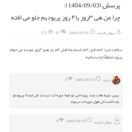
پرسش (1404/09/03):
انتخاب نام کودک
فهرست مواد غذایی
چرا من هی ۳روز یا۴ روز پریودیم جلو می افته
اپلیکیشن بارداری و کودک اوما
تماس با ما
97
سوال کننده
1404/09/03
372
سلام دخترا ۲ماه قبل ۱۲م شدم ماه قبل ۶م باز هنو ۳روز مونده می خوام
پریودشم🤐چه بدبختیه
0
1404/09/03
ela z
ببین دوره هات چند روزه اس تو اوما دوره ات درست کن چندتا پریودتو
یادداشت کن طول دوره ات درمیاد
0
1404/09/03
سوال کننده