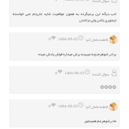
سوال کننده
خب دیگه این برمیگرده به همون موقعیت شاید جاریتم نمی خواسته
اینجوری باشن ولی نزاشتن
0
1404/09/03
فاطمه مامان آنیا
برادر شوهرم بچه میبینه برش میداره فوش یادش میده
0
1404/09/03
سوال کننده
😐😐😐😐
0
1404/09/03
فاطمه مامان آنیا
مادرشوهرمم همینجور