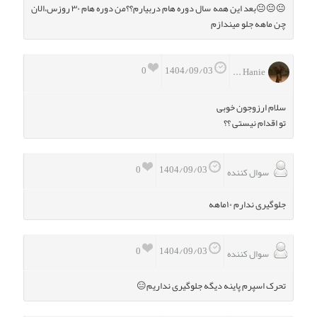
😐😐😐بعد این همه سال دوره هام دربیارم؟؟من دوره هام ۳۰ روزس،الان
چن ماهه جلو میندازم
0
1404/09/03
Hanie ...
سلام ارزوجون خوبی
تو اقدام نیستی ؟؟
0
1404/09/03
سوال کننده
جلوگیری ندارم ۱۰ماهه
0
1404/09/03
سوال کننده
تحرک اسپرم پاینه دیگه جلوگیری نداریم😑