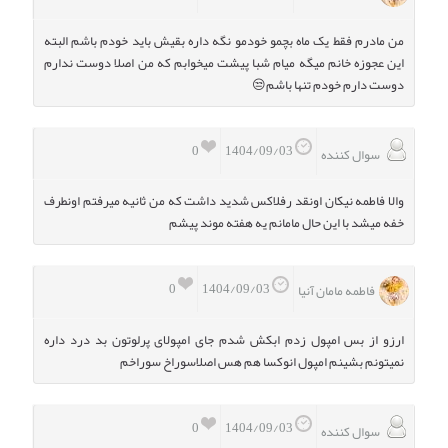
من مادرم فقط یک ماه بچمو خودمو نگه داره بقیش باید خودم باشم البته
این عجوزه خانم میگه میام شبا پیشت میخوابم که من اصلا دوست ندارم
دوست دارم خودم تنها باشم😒
0
1404/09/03
سوال کننده
والا فاطمه نیکان اونقد رفلاکس شدید داشت که من ثانیه میرفتم اونطرف
خفه میشد با این حال مامانم یه هفته موند پیشم
0
1404/09/03
فاطمه مامان آنیا
ارزو از بس امپول زدم ابکش شدم جای امپولای پرلوتون بد درد داره
نمیتونم بشینم امپول انوکسا هم هس اصلاسوراخ سوراخم
0
1404/09/03
سوال کننده