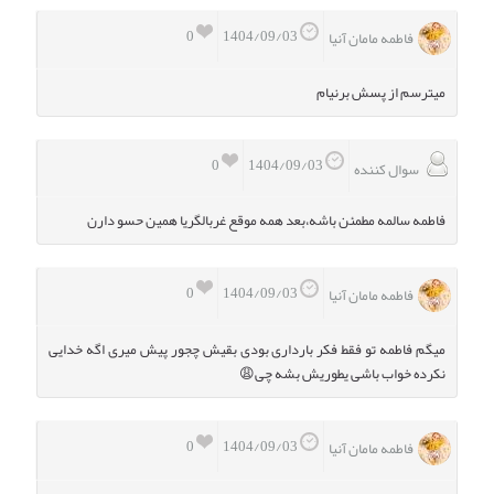
0
1404/09/03
فاطمه مامان آنیا
میترسم از پسش برنیام
0
1404/09/03
سوال کننده
فاطمه سالمه مطمئن باشه،بعد همه موقع غربالگریا همین حسو دارن
0
1404/09/03
فاطمه مامان آنیا
میگم فاطمه تو فقط فکر بارداری بودی بقیش چجور پیش میری اگه خدایی
نکرده خواب باشی یطوریش بشه چی😩
0
1404/09/03
فاطمه مامان آنیا