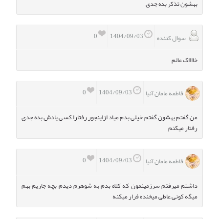
بهشون تذکر بده جدی
0
1404/09/03
سوال کننده
خااااک عالم
0
1404/09/03
فاطمه مامان آنیا
من گفتم بهشون گفتم خیلی بدم میاد ازاینجور رفتارا کسی یادش بده جدی
رفتار میکنم
0
1404/09/03
فاطمه مامان آنیا
داشتم میرفتم سرزمینمون که کلاه بدم به شوهرم دیدم بچه جاریم بهم
میگه کونی عاطی میخنده فرار میکنه