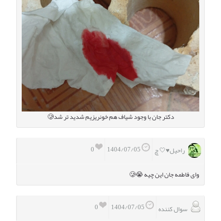
دکتر جان با وجود شیاف هم خونریزیم شدید تر شد🥲
0
1404/07/05
راحیل♥️🤍 چ
وای فاطمه جان این چیه 😭🥲
0
1404/07/05
سوال کننده