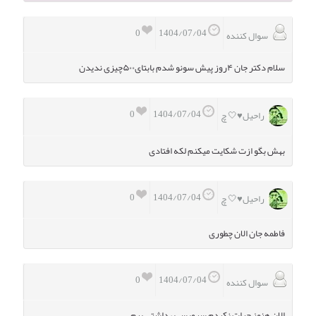
0
1404/07/04
سوال کننده
سلام دکتر جان ۴روز پیش سونو شدم بابتای۵۰۰چیزی ندیدن
0
1404/07/04
راحیل♥️🤍 چ
بهش بگو ازت شکایت میکنم لکه افتادی
0
1404/07/04
راحیل♥️🤍 چ
فاطمه جان الان چطوری
0
1404/07/04
سوال کننده
الان هنوز جرات نکردم سرویس بهداشتی برم