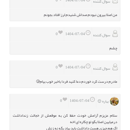
0
1404/07/04
سوال کننده
من اصلا بیرون نبودم صداش شنیدم لرز افتاد بجونم
0
1404/07/04
سوال کننده
چشم
0
1404/07/04
سوال کننده
مادرم درست کرد خوردم دعا کنید فردا باخبر خوب بیام🥲
0
1404/07/04
بهاره 😊
سلام عزیزم آرامش خودت حفظ کن به موقعش از خجالت زنداداشت
درمیایین اصلا بگو تو چکاره ای اخه
اگ هم چیزی هست داداشت باید بیاد بگه نه زنش