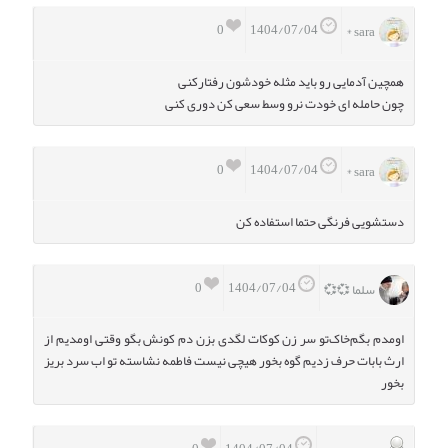
0
1404/07/04
sara *
همچین آدمایی رو باید مثله خودشون رفتارکنی
چون حامله ای خودت نرو وسط سعی کن دوری کنی
0
1404/07/04
sara *
دستشویی فرنگی حتما استفاده کن
0
1404/07/04
سلما 💞💞
اومدم بگم‌خاک‌تو سر زن کوکات لگدی بزن دم کونش بگو ‌وقتی اومدیم از
ارث بابات حرف زدیم گوه بخور هیچی نیست فاطمه نشاسته تو اب سرد بریز
بخور