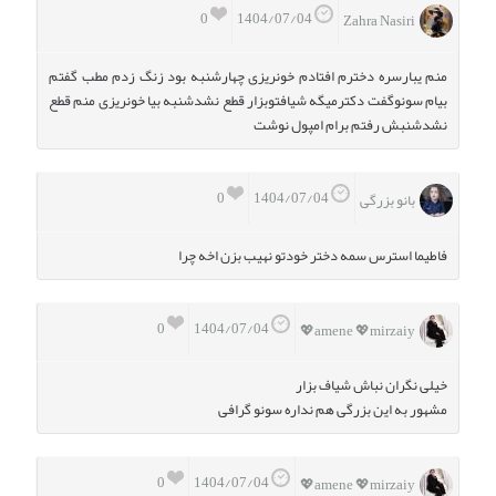
0
1404/07/04
Zahra Nasiri
منم یبارسره دخترم افتادم خونریزی چهارشنبه بود زنگ زدم مطب گفتم
بیام سونوگفت دکترمیگه شیافتوبزار قطع نشدشنبه بیا خونریزی منم قطع
نشدشنبش رفتم برام امپول نوشت
0
1404/07/04
بانو بزرگی
فاطیما استرس سمه دختر خودتو نهیب بزن اخه چرا
0
1404/07/04
amene 💖mirzaiy💖
خیلی نگران نباش شیاف بزار
مشهور به این بزرگی هم نداره سونو گرافی
0
1404/07/04
amene 💖mirzaiy💖