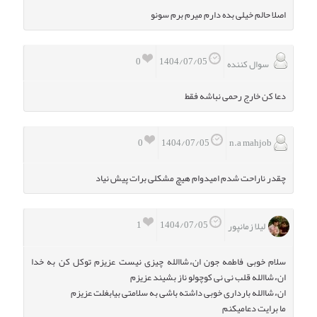
اصلا حالم خیلی بده دارم میرم برم سونو
0
1404/07/05
سوال کننده
دعا کن خارج رحمی نباشه فقط
0
n.a mahjob
1404/07/05
چقدر ناراحت شدم امیدوام هیچ مشکلی برات پیش نیاد
1
1404/07/05
لیلا زمانپور
سلام خوبی فاطمه جون انءشاالله چیزی نیست عزیزم توکل کن به خدا
انءشاالله قلب نی نی کوچولو ناز بشیند عزیزم
انءشاالله بارداری خوبی داشته باشی به سلامتی بیابغلت عزیزم
ما برایت دعامیکنم