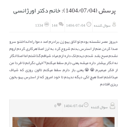
پرسش (1404/07/04):
خانم دکتر اورژانسی
انتخاب نام کودک
فهرست مواد غذایی
144
سوال کننده
1404/07/04
1334
اپلیکیشن بارداری و کودک اوما
تماس با ما
دیروز عصر نشسته بودم تو اتاق یهو زن برادرم امد دعوا راه انداختنو سرو
صدا کردن منم از استرس بدنم شروع کرد به لرز اصلا هرکاری کردم اروم
نشدم صبح بلند شدم دیدم لک داره ازم میاد شیافم گذاشتم اما اصلا انگار
نه انگار بیشتر داره میشه یعنی دارم سقط میکنم؟!خیلی نگرانم تا فردا من
از فکر میمیرم😭😭یعنی باز دارم سقط میکنم تااون روزی که شیاف
میذاشتم اصلا هیچ لکی دیگه ندیدم تا خود امروز که از استرس یهو بخون
ریزی افتادم
0
1404/07/04
سوال کننده