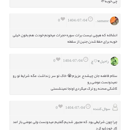
چی خوبه🌱
0
1404/07/04
samane .
انشالله که هیچی نیست برات‌ سوره حجرات میخونم خودت هم بخون خیلی
خوبه برای حفظ شدن جنین از سقطه‌
0
1404/07/04
راحیل♥️🤍 چ
سلام فاطمه جان چیشدع عزیزم😭 خاک تو سر زنداشت مگه شرایط تو رو
نمیدونست عوضی رو
کاشکی صحنه رو ترک میکردی اونجا نمینشستی
0
1404/07/04
سوال کننده
چرا چون شرایطی بود که مجبور شدیم گفتیم میدونست ولی عوضی باز امد
کار خودشو کرد