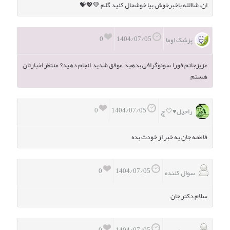
انءشاالله باخبرخوش بیا خوشحال کنید گلم 💚💖💝
0
1404/07/05
پزشک اوما
عزیزجانم فورا سونوگرافی بدهید موفق شدید انجام دهید؟ منتظر اخبارتان
هستم
0
1404/07/05
راحیل♥️🤍 چ
فاطمه جان یه خبر از خودت بده
0
1404/07/05
سوال کننده
سلام دکتر جان