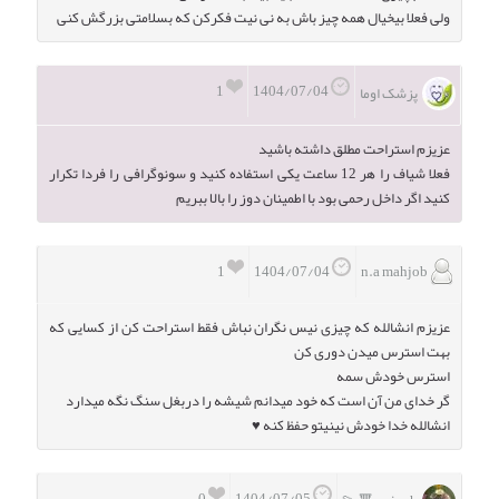
ولی فعلا بیخیال همه چیز باش به نی نیت فکرکن که بسلامتی بزرگش کنی
1
1404/07/04
پزشک اوما
عزیزم استراحت مطلق داشته باشید
فعلا شیاف را هر 12 ساعت یکی استفاده کنید و سونوگرافی را فردا تکرار
کنید اگر داخل رحمی بود با اطمینان دوز را بالا ببریم
1
n.a mahjob
1404/07/04
عزیزم انشالله که چیزی نیس نگران نباش فقط استراحت کن از کسایی که
بهت استرس میدن دوری کن
استرس خودش سمه
گر خدای من آن است که خود میدانم شیشه را دربغل سنگ نگه میدارد
انشالله خدا خودش نینیتو حفظ کنه ♥️
0
1404/07/05