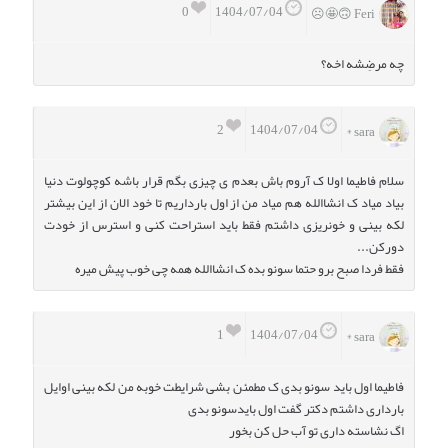
0
1404/07/04
Feri 🙃🤩☹️
چه مرضِشه اخه؟
2
1404/07/04
sara *
سلام فاطیما اولا ک آروم باش بعدم ی چیزی بگم قرار باشه کوچولوت دنیا
بیاد میاد ک انشاالله هم میاد من از اول بارداریم تا خود الان از این بیشتر
لکه بینی و خونریزی داشتم فقط باید استراحت کنی و استرس از خودت
دورکن...
فقط فردا صبح برو حتما سونو بده ک انشاالله همه چی خوب پیش میره
1
1404/07/04
sara *
فاطیما اول باید سونو بدی ک مطمئن بشی شرایطت خوبه من لکه بینی اوایل
بارداری داشتم دکتر گفت اول بایدسونو بدی
اگ نشاسته داری تو آب حل کن بخور