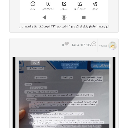
این هم ازمایش تکرار کردم ۲۹شهریور ۳۲۳بود تیتر بتا و اینم الان
0
1404/07/05
sara *