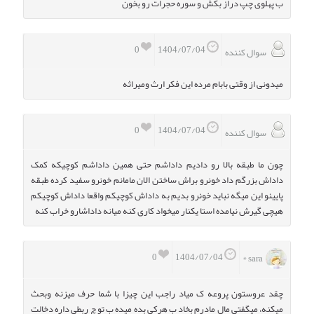
ب پهلوی چپ دراز بکش و سوره حجرات رو بخون
0
1404/07/04
سوال کننده
میدونی از وقتی بابام مرده این فکر ارث ومیراثه
0
1404/07/04
سوال کننده
چون ما طبقه بالا رو دادیم داداشم حتی همین داداشم کوچیکه کمک
داداش بزرگم داد خونرو براش ساختن الان مامانم خونرو سفید کرده طبقه
پایینو این میگه نباید خونرو بدیم به داداش کوچیکم واقعا داداش کوچیکم
هیچی گیرش نیامده استا یکنار میخواد کاری کنه میانه داداشارو خراب کنه
0
1404/07/04
sara *
چقد عروستون پروعه ک میاد راجب این چیزا با شما حرف میزنه وبحث
میکنه، میگفتی مال مادرم بخاد ب هرکی بده میده ب تو چ ربطی داره دخالت