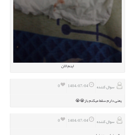
اینم الان
0
1404/07/04
سوال کننده
یعنی دارم سقط میکنم باز😭😭
0
1404/07/04
سوال کننده