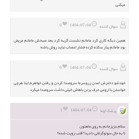
میکنی
0
1404/07/04
سوال کننده
همین دیگه کاری کرد مامانم نشست گریه کرد بعد صبحش مامانم مریض
بود مامانم یبار سکته کرده فشار اعصاب نباید روش باشه
0
1404/07/04
سوال کننده
خودشو دخترش امدن زروسرما سروصدا کردن و رفتن خواهرم اینا هرچی
خواستن با ارومی حرف بزنن باهاش خیلی داشت سروصدا میکرد
1
1404/07/04
پزشک اوما
سلام عزیزجانم به روی ماهتون
تا به حال سونوگرافی دادید؟ قلب رویت شده؟