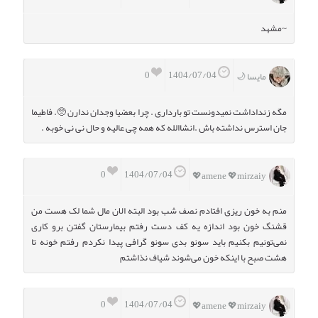
~مشهد
0
1404/07/04
مایسا 🌙
مگه زنداداشت نمیدونست تو بارداری . چرا بعضیا وجدان ندارن 🥺. فاطیما
جان استرس نداشته باش .انشاالله که همه چی عالیه و حال نی نی خوبه .
0
1404/07/04
amene 💖mirzaiy💖
منم به خون ریزی افتادم نصف شب بود البته الان مال شما لک هست من
قشنگ خون بود اندازه یه کف دست رفتم بیمارستان گفتن برو کاری
نمی‌تونیم بکنیم باید سونو بدی سونو گرافی پیدا نکردم رفتم خونه تا
هشت صبح با اینکه خون می‌شوند شیاف نذاشتم
0
1404/07/04
amene 💖mirzaiy💖