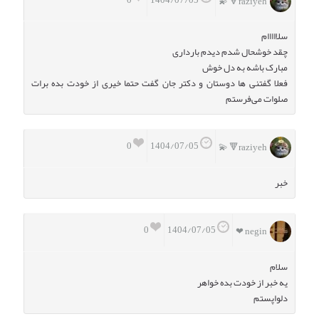
raziyeh🔻 💫
سلااااام‌
چقد خوشحال شدم دیدم بارداری
مبارک باشه به دل خوش
فعلا گفتنی ها دوستان و دکتر جان گفت حتما خیری از خودت بده برات
صلوات می‌فرستم
0
1404/07/05
raziyeh🔻 💫
خبر
0
1404/07/05
negin ❤
سلام
یه خبر از خودت بده خواهر
دلواپستم