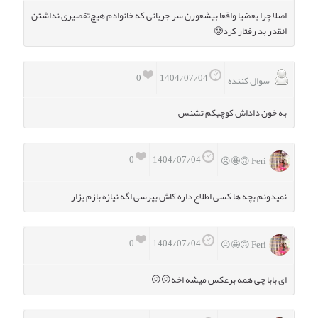
اصلا چرا بعضیا واقعا بیشعورن سر جریانی که خانوادم هیچ‌تقصیری نداشتن
انقدر بد رفتار کرد🥲
0
1404/07/04
سوال کننده
به خون داداش کوچیکم تشنس
0
1404/07/04
Feri 🙃🤩☹️
نمیدونم بچه ها کسی اطلاع داره کاش بپرسی اگه نیازه بازم بزار
0
1404/07/04
Feri 🙃🤩☹️
ای بابا چی همه برعکس میشه اخه😖😖