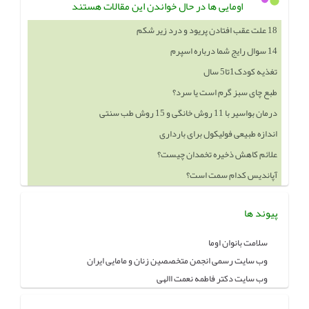
اومایی ها در حال خواندن این مقالات هستند
14 سوال رایج شما درباره اسپرم
تغذیه کودک1تا5 سال
طبع چای سبز گرم است یا سرد؟
درمان بواسیر با 11 روش خانگی و 15 روش طب سنتی
اندازه طبیعی فولیکول برای بارداری
علائم کاهش ذخیره تخمدان چیست؟
آپاندیس کدام سمت است؟
خوردن چه چيزهايي باعث بزرگ شدن سينه ميشود
پیوند ها
سلامت بانوان اوما
وب سایت رسمی انجمن متخصصین زنان و مامایی ایران
وب سایت دکتر فاطمه نعمت االهی