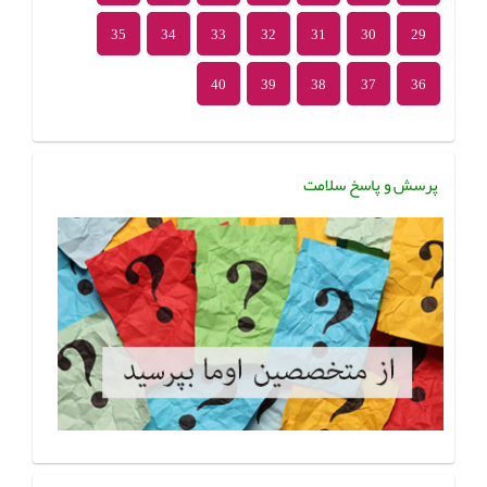
35
34
33
32
31
30
29
40
39
38
37
36
پرسش و پاسخ سلامت