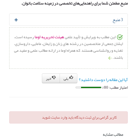
منبع مطمئن شما برای راهنمایی‌های تخصصی در زمینه سلامت بانوان.
3 منبع
هیئت تحریریه اوما
این مطلب به ویرایش و تأیید علمی
رسیده است،
Where Do Hair Genes Come From? Mom or Dad?
ایشان جمعی از متخصصین در رشته های زنان و زایمان، مامایی، داروسازی،
تغذیه و روانشناسی هستند که همراه اوما در ارائه مطالب علمی و مفید می
What to know about genetics and hair
باشند.
Do You Get Your Hair Genes From Mom Or Dad?
بلی
خیر
آیا این مقاله را دوست داشتید؟
امتیاز مطلب: 80%
کاربر گرامی برای ثبت دیدگاه باید وارد سایت شوید
مطالب مشابه