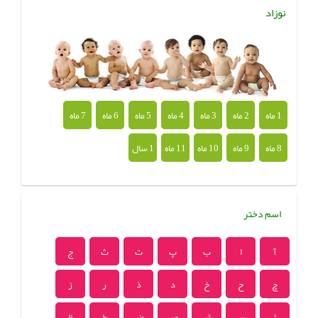
نوزاد
1 ماه
2 ماه
3 ماه
4 ماه
5 ماه
6 ماه
7 ماه
8 ماه
9 ماه
10 ماه
11 ماه
1 سال
اسم دختر
آ
ا
ب
پ
ت
ث
ج
چ
ح
خ
د
ذ
ر
ز
ژ
س
ش
ص
ض
ط
ظ