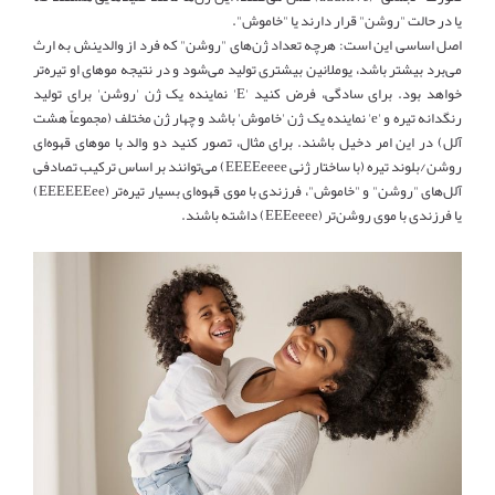
یا در حالت "روشن" قرار دارند یا "خاموش".
اصل اساسی این است: هرچه تعداد ژن‌های "روشن" که فرد از والدینش به ارث
می‌برد بیشتر باشد، یوملانین بیشتری تولید می‌شود و در نتیجه موهای او تیره‌تر
خواهد بود. برای سادگی، فرض کنید 'E' نماینده یک ژن 'روشن' برای تولید
رنگدانه تیره و 'e' نماینده یک ژن 'خاموش' باشد و چهار ژن مختلف (مجموعاً هشت
آلل) در این امر دخیل باشند. برای مثال، تصور کنید دو والد با موهای قهوه‌ای
روشن/بلوند تیره (با ساختار ژنی EEEEeeee) می‌توانند بر اساس ترکیب تصادفی
آلل‌های "روشن" و "خاموش"، فرزندی با موی قهوه‌ای بسیار تیره‌تر (EEEEEEee)
یا فرزندی با موی روشن‌تر (EEEeeee) داشته باشند.