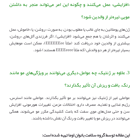
«افزایشی» عمل می‌کنند و چگونه این امر می‌تواند منجر به داشتن
مویی تیره‌تر از والدین شود
؟
ژن‌های یوملانین به جای غالب یا مغلوب بودن، به صورت «روشن» یا «خاموش» عمل
می‌کنند و اثرشان با هم جمع می‌شود (افزایشی). اگر فرزندی آلل‌های «روشن»
بیشتری از والدین خود دریافت کند (مثلاً EEEEEEee)، ممکن است موهایش
بسیار تیره‌تر از هر دو والدش (که مثلاً EEEEeeee هستند) شود.
3.
علاوه بر ژنتیک، چه عوامل دیگری می‌توانند بر ویژگی‌های مو مانند
رنگ، بافت و
آن تأثیر بگذارند؟
ریزش
عواملی غیر از ژنتیک نیز می‌توانند بر مو تأثیر بگذارند. عواملی مانند استرس،
رژیم غذایی و تغذیه، مصرف دارو، اختلالات مزمن، تغییرات هورمونی، افزایش
سن و حتی مدل‌های موی سفت که باعث کشیدگی مکرر مو می‌شوند، همگی
می‌توانند در ریزش مو یا تغییر بافت و رنگ آن نقش داشته باشند.
این مقاله توسط گروه سلامت بانوان اوما تهیه شده است: