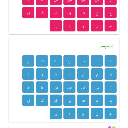
ع
غ
ف
ق
ک
گ
ل
م
ن
و
ه
ی
اسم پسر
آ
ا
ب
پ
ت
ث
ج
چ
ح
خ
د
ذ
ر
ز
ژ
س
ش
ص
ض
ط
ظ
ع
غ
ف
ق
ک
گ
ل
م
ن
و
ه
ی