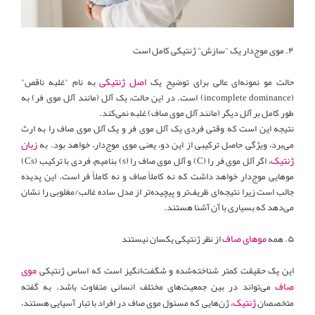
۴. موی موج‌دار یک "سازش" ژنتیکی کامل است
اصل ژنتیکی
حالت مو نمونه‌ای عالی برای توضیح یک
به نام "غلبه ناقص"
(incomplete dominance) است. در این حالت، یک آلل (مانند آلل موی فر) به
طور کامل بر آلل دیگر (مانند آلل موی صاف) غلبه نمی‌کند.
نتیجه این است که وقتی فردی یک آلل موی فر و یک آلل موی صاف را به ارث
زبان
می‌برد، ویژگی حاصل ترکیبی از این دو، یعنی موی موج‌دار، خواهد بود. به
ژنتیک
، اگر آلل موی فر را (C) و آلل موی صاف را (s) بنامیم، فردی با ترکیب (Cs)
موهایی موج‌دار خواهد داشت که نه کاملاً صاف و نه کاملاً فر است. این پدیده
جالب است زیرا نتیجه‌ای ظریف‌تر و پیچیده‌تر از مدل ساده غالب/مغلوبی را نشان
می‌دهد که بسیاری با آن آشنا هستند.
موهای صاف
۵. همه
از نظر ژنتیکی یکسان نیستند
موی
این یک حقیقت کمتر شناخته‌شده و شگفت‌انگیز است که اساس ژنتیکی
صاف
می‌تواند در بین جمعیت‌های مختلف انسانی متفاوت باشد. به گفته
ژنتیک
متخصصان
، ژن‌هایی که مسئول موی صاف در افراد با تبار آسیایی هستند،