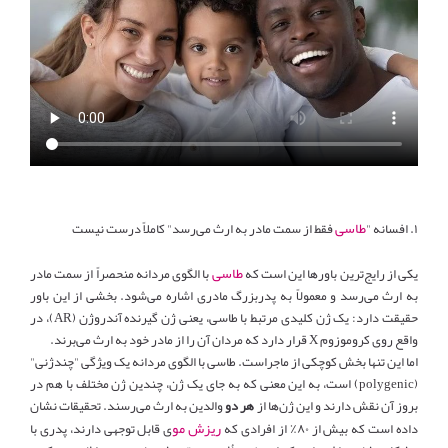
طاسی
۱. افسانه "
فقط از سمت مادر به ارث می‌رسد" کاملاً درست نیست
طاسی
یکی از رایج‌ترین باورها این است که
با الگوی مردانه منحصراً از سمت مادر
به ارث می‌رسد و معمولاً به پدربزرگ مادری اشاره می‌شود. بخشی از این باور
حقیقت دارد: یک ژن کلیدی مرتبط با طاسی، یعنی ژن گیرنده آندروژن (AR)، در
واقع روی کروموزوم X قرار دارد که مردان آن را از مادر خود به ارث می‌برند.
اما این تنها بخش کوچکی از ماجراست. طاسی با الگوی مردانه یک ویژگی "چندژنی"
(polygenic) است، به این معنی که به جای یک ژن، چندین ژن مختلف با هم در
بروز آن نقش دارند و این ژن‌ها از
هر دو
والدین به ارث می‌رسند. تحقیقات نشان
ریزش مو
داده است که بیش از ۸۰٪ از افرادی که
ی قابل توجهی دارند، پدری با