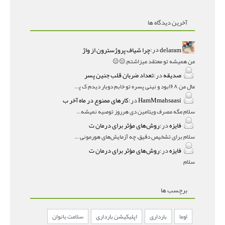
آخرین دیدگاه ها
delaram
در:
چرا شیاف پروژسترون از واژ
من همیشه تو معتقد میزاشتم,,😑😐
صدیقه
در:
تعداد ضربان قلب جنین پسر
مال من ۱۶۸بود و نینی پسره تو خابم دوبار دیدم ک پسره
HamMmahsaasi
در:
کارهای ممنوع در ماه آخر ب
سلام مگه مصرف ویتامین دی هرروز توصیه نمیشه؟درمقاله میگه
فایزه
در:
روش‌های مؤثر برای درمان ت
سلام برای تشخیص دقیق، چه آزمایش‌های هورمونی و چه سونوگر
فایزه
در:
روش‌های مؤثر برای درمان ت
سلام
برچسب ها
اوما
بارداری
اپلیکیشن بارداری
سلامت بانوان