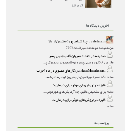
3 روز قبل
آخرین دیدگاه ها
delaram
در:
چرا شیاف پروژسترون از واژ
من همیشه تو معتقد میزاشتم,,😑😐
صدیقه
در:
تعداد ضربان قلب جنین پسر
مال من ۱۶۸بود و نینی پسره تو خابم دوبار دیدم ک پسره
HamMmahsaasi
در:
کارهای ممنوع در ماه آخر ب
سلام مگه مصرف ویتامین دی هرروز توصیه نمیشه؟درمقاله میگه
فایزه
در:
روش‌های مؤثر برای درمان ت
سلام برای تشخیص دقیق، چه آزمایش‌های هورمونی و چه سونوگر
فایزه
در:
روش‌های مؤثر برای درمان ت
سلام
برچسب ها