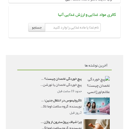
کالری مواد غذایی و ارزش غذایی آنها
جستجو
آخرین نوشته ها
پیچ خوردگی تخمدان چیست؟ علائم اورژانسی، تشخیص و درمان تورشن تخمدان
پیچ خوردگی تخمدان یا تورشن تخمدان زمانی رخ می‌ده
حدود 19 ساعت قبل
تاکرولیموس در انتقال جنین؛ آیا شانس لانه‌گزینی را افزایش می‌دهد؟
نویسنده: گروه سلامت اوما تاکرولیموس در انتقال جنین
2 روز قبل
چرا شیاف پروژسترون از واژن بیرون می‌ریزد؟ میزان جذب و زمان صحیح مصرف
نویسنده: گروه سلامت اوما اگر بعد از گذاشتن شیاف پر