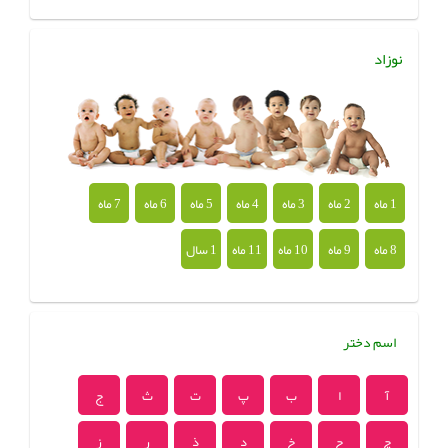
نوزاد
1 ماه
2 ماه
3 ماه
4 ماه
5 ماه
6 ماه
7 ماه
8 ماه
9 ماه
10 ماه
11 ماه
1 سال
اسم دختر
آ
ا
ب
پ
ت
ث
ج
چ
ح
خ
د
ذ
ر
ز