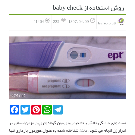
روش استفاده از baby check
انجمن متخصصین زنان و اوما
انتخاب نام کودک
225
41464
1397/04/09
تحریریه اوما
فهرست مواد غذایی
اپلیکیشن بارداری و کودک اوما
تماس با ما
Facebook
Twitter
Pinterest
WhatsApp
Telegram
تست های حاملگی خانگی با تشخیص هورمون گونادوتروپین مزمن انسانی در
ادرار زن انجام می شود. hCG شناخته شده به عنوان هورمون بارداری تنها