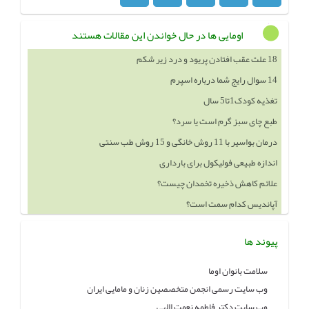
اومایی ها در حال خواندن این مقالات هستند
14 سوال رایج شما درباره اسپرم
تغذیه کودک1تا5 سال
طبع چای سبز گرم است یا سرد؟
درمان بواسیر با 11 روش خانگی و 15 روش طب سنتی
اندازه طبیعی فولیکول برای بارداری
علائم کاهش ذخیره تخمدان چیست؟
آپاندیس کدام سمت است؟
خوردن چه چيزهايي باعث بزرگ شدن سينه ميشود
پیوند ها
سلامت بانوان اوما
وب سایت رسمی انجمن متخصصین زنان و مامایی ایران
وب سایت دکتر فاطمه نعمت االهی