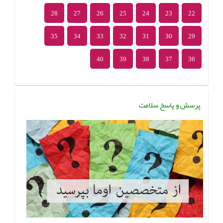
28
27
26
25
24
23
22
35
34
33
32
31
30
29
40
39
38
37
36
پرسش و پاسخ سلامت