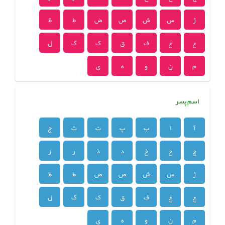
ژ
س
ش
ص
ض
ط
ظ
ع
غ
ف
ق
ک
گ
ل
م
ن
و
ه
ی
اسم پسر
آ
ا
ب
پ
ت
ث
ج
چ
ح
خ
د
ذ
ر
ز
ژ
س
ش
ص
ض
ط
ظ
ع
غ
ف
ق
ک
گ
ل
م
ن
و
ه
ی