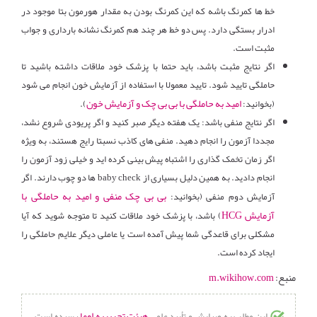
خط ها کمرنگ باشه که این کمرنگ بودن به مقدار هورمون بتا موجود در
ادرار بستگی دارد. پس دو خط هر چند هم کمرنگ نشانه بارداری و جواب
مثبت است.
اگر نتایج مثبت باشد، باید حتما با پزشک خود ملاقات داشته باشید تا
حاملگی تایید شود. تایید معمولا با استفاده از آزمایش خون انجام می شود
امید به حاملگی با بی بی چک و آزمایش خون
(بخوانید:
).
اگر نتایج منفی باشد: یک هفته دیگر صبر کنید و اگر پریودی شروع نشد،
مجددا آزمون را انجام دهید. منفی های کاذب نسبتا رایج هستند، به ویژه
اگر زمان تخمک گذاری را اشتباه پیش بینی کرده اید و خیلی زود آزمون را
انجام دادید. به همین دلیل بسیاری از baby check ها دو چوب دارند. اگر
بی بی چک منفی و امید به حاملگی با
آزمایش دوم منفی (بخوانید:
آزمایش HCG
) باشد، با پزشک خود ملاقات کنید تا متوجه شوید که آیا
مشکلی برای قاعدگی شما پیش آمده است یا عاملی دیگر علایم حاملگی را
ایجاد کرده است.
منبع:
m.wikihow.com
هیئت تحریریه اوما
این مطلب به ویرایش و تأیید علمی
رسیده است،