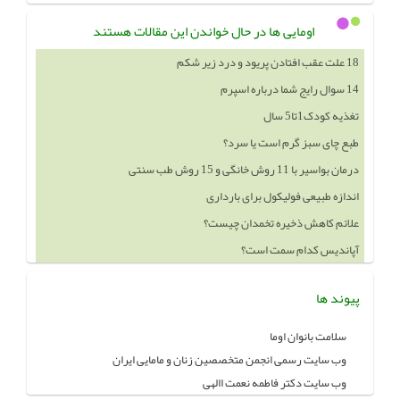
اومایی ها در حال خواندن این مقالات هستند
14 سوال رایج شما درباره اسپرم
تغذیه کودک1تا5 سال
طبع چای سبز گرم است یا سرد؟
درمان بواسیر با 11 روش خانگی و 15 روش طب سنتی
اندازه طبیعی فولیکول برای بارداری
علائم کاهش ذخیره تخمدان چیست؟
آپاندیس کدام سمت است؟
خوردن چه چيزهايي باعث بزرگ شدن سينه ميشود
پیوند ها
سلامت بانوان اوما
وب سایت رسمی انجمن متخصصین زنان و مامایی ایران
وب سایت دکتر فاطمه نعمت االهی