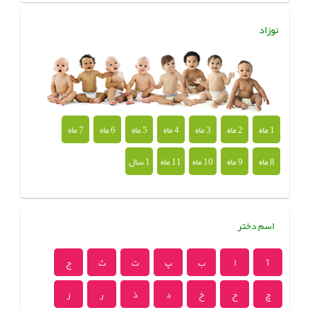
نوزاد
1 ماه
2 ماه
3 ماه
4 ماه
5 ماه
6 ماه
7 ماه
8 ماه
9 ماه
10 ماه
11 ماه
1 سال
اسم دختر
آ
ا
ب
پ
ت
ث
ج
چ
ح
خ
د
ذ
ر
ز