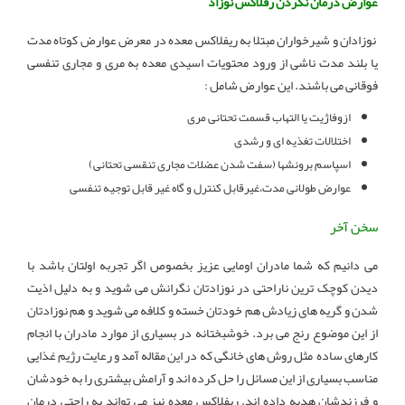
عوارض درمان نکردن رفلاکس نوزاد
نوزادان و شیرخواران مبتلا به ریفلاکس معده در معرض عوارض کوتاه مدت
یا بلند مدت ناشی از ورود محتویات اسیدی معده به مری و مجاری تنفسی
فوقانی می باشند. این عوارض شامل :
ازوفاژیت یا التهاب قسمت تحتانی مری
اختلالات تغذیه ای و رشدی
اسپاسم برونشها (سفت شدن عضلات مجاری تنقسی تحتانی)
عوارض طولانی مدت،غیرقابل کنترل و گاه غیر قابل توجیه تنفسی
سخن آخر
می دانیم که شما مادران اومایی عزیز بخصوص اگر تجربه اولتان باشد با
دیدن کوچک ترین ناراحتی در نوزادتان نگرانش می شوید و به دلیل اذیت
شدن و گریه های زیادش هم خودتان خسته و کلافه می شوید و هم نوزادتان
از این موضوع رنج می برد. خوشبختانه در بسیاری از موارد مادران با انجام
کارهای ساده مثل روش های خانگی که در این مقاله آمد و رعایت رژیم غذایی
مناسب بسیاری از این مسائل را حل کرده اند و آرامش بیشتری را به خودشان
و فرزندشان هدیه داده اند. ریفلاکس معده نیز می تواند به راحتی درمان