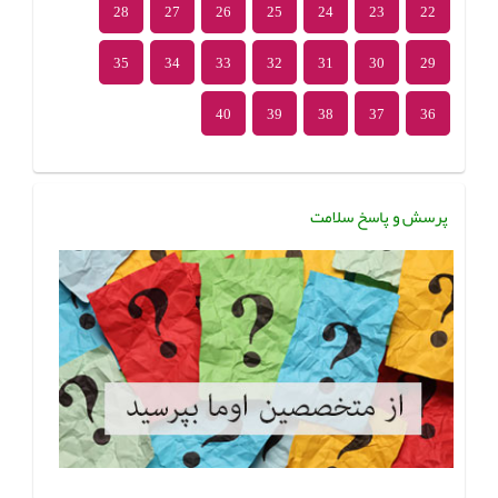
28
27
26
25
24
23
22
35
34
33
32
31
30
29
40
39
38
37
36
پرسش و پاسخ سلامت