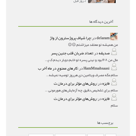
2 روز قبل
آخرین دیدگاه ها
delaram
در:
چرا شیاف پروژسترون از واژ
من همیشه تو معتقد میزاشتم,,😑😐
صدیقه
در:
تعداد ضربان قلب جنین پسر
مال من ۱۶۸بود و نینی پسره تو خابم دوبار دیدم ک پسره
HamMmahsaasi
در:
کارهای ممنوع در ماه آخر ب
سلام مگه مصرف ویتامین دی هرروز توصیه نمیشه؟درمقاله میگه
فایزه
در:
روش‌های مؤثر برای درمان ت
سلام برای تشخیص دقیق، چه آزمایش‌های هورمونی و چه سونوگر
فایزه
در:
روش‌های مؤثر برای درمان ت
سلام
برچسب ها