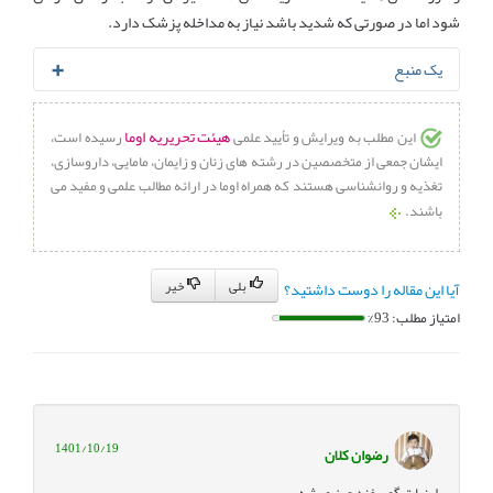
شود اما در صورتی که شدید باشد نیاز به مداخله پزشک دارد.
یک منبع
Acid Reflux in Babies: Home
Karen M. Walker, MD, FAAP.
هیئت تحریریه اوما
این مطلب به ویرایش و تأیید علمی
رسیده است،
Remedies to Help Your Baby Get Relief
. July 16, 2019
ایشان جمعی از متخصصین در رشته های زنان و زایمان، مامایی، داروسازی،
تغذیه و روانشناسی هستند که همراه اوما در ارائه مطالب علمی و مفید می
باشند.
بلی
خیر
آیا این مقاله را دوست داشتید؟
امتیاز مطلب: 93%
1401/10/19
رضوان کلان
لبنیات گوسفند و بز میشه