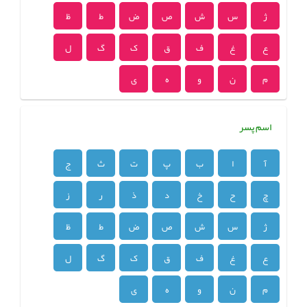
ژ
س
ش
ص
ض
ط
ظ
ع
غ
ف
ق
ک
گ
ل
م
ن
و
ه
ی
اسم پسر
آ
ا
ب
پ
ت
ث
ج
چ
ح
خ
د
ذ
ر
ز
ژ
س
ش
ص
ض
ط
ظ
ع
غ
ف
ق
ک
گ
ل
م
ن
و
ه
ی