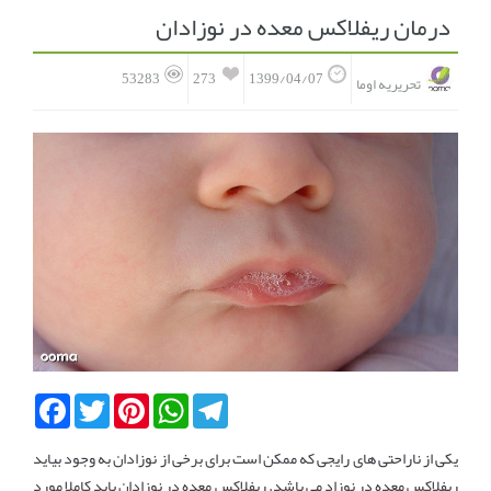
درمان ریفلاکس معده در نوزادان
انجمن متخصصین زنان و اوما
انتخاب نام کودک
273
53283
1399/04/07
تحریریه اوما
فهرست مواد غذایی
اپلیکیشن بارداری و کودک اوما
تماس با ما
Facebook
Twitter
Pinterest
WhatsApp
Telegram
یکی از ناراحتی های رایجی که ممکن است برای برخی از نوزادان به وجود بیاید
ریفلاکس معده در نوزاد می باشد. ریفلاکس معده در نوزادان باید کاملا مورد