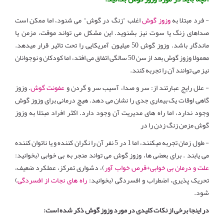
- فرد مبتلا به
وزوز گوش
اغلب "زنگ در گوش" می شنود، اما ممکن است
صداهای زنگ یا سوت نیز بشنوید. این مشکل می تواند موقت، مزمن یا
ماندگار باشد. وزوز گوش 50 میلیون آمریکایی را تحت تاثیر قرار میدهد.
معمولا وزوز گوش بعد از سن 50 سالگی اتفاق می افتد، اما کودکان و نوجوانان
نیز می توانند آن را تجربه کنند.
- علل رایج عبارتند از: سر و صدا، آسیب سر و گردن و
عفونت گوش
. وزوز
گاهی اوقات یک بیماری جدی را نشان می دهد. هیچ درمانی برای وزوز گوش
وجود ندارد، اما راه های مدیریت آن وجود دارد. اکثر افراد مبتلا به وزوز
گوش مزمن زنگ زدن را در
- طول زمان تجربه میکنند، اما 1 در 5 نفر آن را نگران کننده و یا ناتوان کننده
می یابند . برای بعضی ها، وزوز گوش می تواند منجر به بی خوابی (بخوانید:
علت و درمان بی خوابی+قرص خواب آور
)، دشواری تمرکز، عملکرد ضعیف،
تحریک پذیری، اضطراب و افسردگی (بخوانید:
راه های نجات از افسردگی
)
شود.
در اینجا برخی از نکات کلیدی در مورد وزوز گوش ذکر شده است: