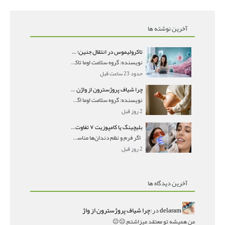
آخرین نوشته ها
تاکرولیموس در انتقال جنین؛ آیا شانس لانه‌گزینی را افزایش می‌دهد؟
نویسنده: گروه سلامت اوما تاکرولیموس در انتقال جنین
حدود 23 ساعت قبل
چرا شیاف پروژسترون از واژن بیرون می‌ریزد؟ میزان جذب و زمان صحیح مصرف
نویسنده: گروه سلامت اوما اگر بعد از گذاشتن شیاف پر
2 روز قبل
بلیچینگ یا کامپوزیت ۷ تفاوت مهم برای انتخاب درست
اگر فرم و نظم دندان‌ها مناسب است و مشکل
2 روز قبل
آخرین دیدگاه ها
delaram
در:
چرا شیاف پروژسترون از واژ
من همیشه تو معتقد میزاشتم,,😑😐