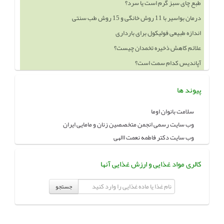
درمان بواسیر با 11 روش خانگی و 15 روش طب سنتی
اندازه طبیعی فولیکول برای بارداری
علائم کاهش ذخیره تخمدان چیست؟
آپاندیس کدام سمت است؟
خوردن چه چيزهايي باعث بزرگ شدن سينه ميشود
پیوند ها
سلامت بانوان اوما
وب سایت رسمی انجمن متخصصین زنان و مامایی ایران
وب سایت دکتر فاطمه نعمت االهی
کالری مواد غذایی و ارزش غذایی آنها
جستجو