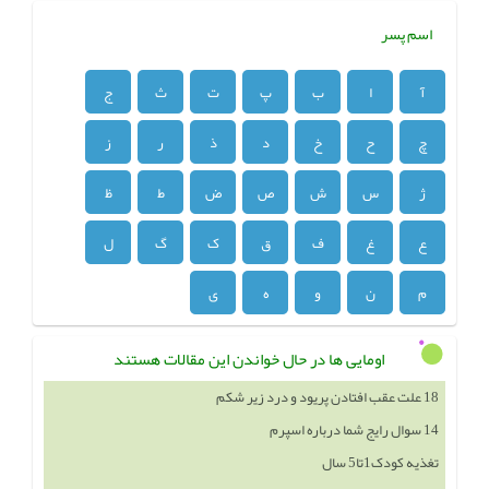
اسم پسر
آ
ا
ب
پ
ت
ث
ج
چ
ح
خ
د
ذ
ر
ز
ژ
س
ش
ص
ض
ط
ظ
ع
غ
ف
ق
ک
گ
ل
م
ن
و
ه
ی
اومایی ها در حال خواندن این مقالات هستند
14 سوال رایج شما درباره اسپرم
تغذیه کودک1تا5 سال
طبع چای سبز گرم است یا سرد؟