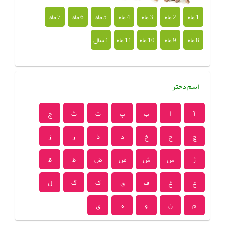
1 ماه
2 ماه
3 ماه
4 ماه
5 ماه
6 ماه
7 ماه
8 ماه
9 ماه
10 ماه
11 ماه
1 سال
اسم دختر
آ
ا
ب
پ
ت
ث
ج
چ
ح
خ
د
ذ
ر
ز
ژ
س
ش
ص
ض
ط
ظ
ع
غ
ف
ق
ک
گ
ل
م
ن
و
ه
ی