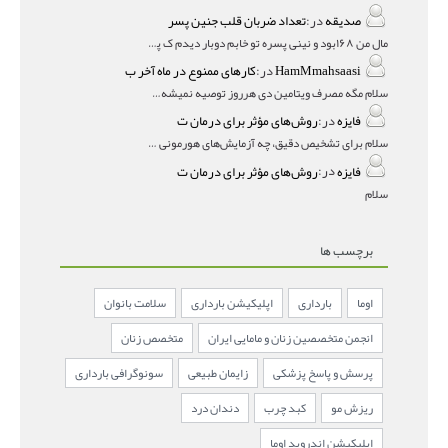
صدیقه
در:
تعداد ضربان قلب جنین پسر
مال من ۱۶۸بود و نینی پسره تو خابم دوبار دیدم ک پسره
HamMmahsaasi
در:
کارهای ممنوع در ماه آخر ب
سلام مگه مصرف ویتامین دی هرروز توصیه نمیشه؟درمقاله میگه
فایزه
در:
روش‌های مؤثر برای درمان ت
سلام برای تشخیص دقیق، چه آزمایش‌های هورمونی و چه سونوگر
فایزه
در:
روش‌های مؤثر برای درمان ت
سلام
برچسب ها
اوما
بارداری
اپلیکیشن بارداری
سلامت بانوان
انجمن متخصصین زنان و مامایی ایران
متخصص زنان
پرسش و پاسخ پزشکی
زایمان طبیعی
سونوگرافی بارداری
ریزش مو
کبد چرب
دندان درد
اپلیکیشن اندروید اوما