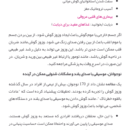
سفت شدن استخوانهای گوش میانی
آسیب تروماتیک مغز
بیماری های قلبی عروقی
غذاهای مفید برای دیابت
دیابت (بخوانید:
)
اگر جسم خارجی یا موم گوش باعث ایجاد وزوز گوش شود، از بین بردن جسم
یا موم اغلب باعث از بین رفتن صدای زنگ می شود. وزوز گوش مانند ضربان
قلب ممکن است جدی تر باشد. این وزوز می تواند به دلیل رشد غیر طبیعی
در ناحیه گوش باشد، مانند تومور یا ارتباط غیر طبیعی بین ورید و شریان. در
این صورت در اسرع وقت به پزشکی مراجعه کنید.
نوجوانان، موسیقی با صدای بلند و مشکلات شنوایی ممکن در آینده
یک مطالعه نشان داد از 170 نوجوان، بیش از نیمی از افراد در سال گذشته
وزوز گوش را تجربه کرده بودند. تحقیقات پیشنهاد کرده است که "عادات
بالقوه خطرناک "، مانند گوش دادن به موسیقی با صدای بلند در دستگاه های
شخصی، می تواند باعث وزوز گوش شود.
با این حال، محققان دریافتند افرادی که مستعد به وزوز گوش هستند،
صدای موسیقی را پایین می آورند و احتمالا ممکن است حساسیت پنهانی در