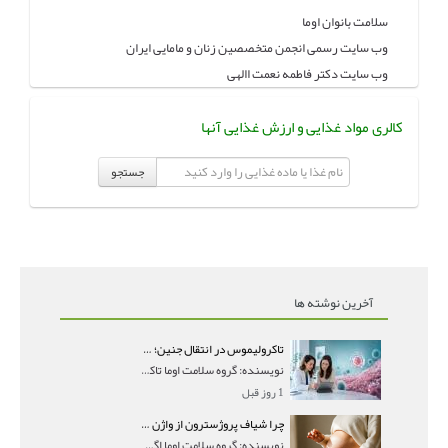
سلامت بانوان اوما
وب سایت رسمی انجمن متخصصین زنان و مامایی ایران
وب سایت دکتر فاطمه نعمت االهی
کالری مواد غذایی و ارزش غذایی آنها
جستجو
آخرین نوشته ها
تاکرولیموس در انتقال جنین؛ آیا شانس لانه‌گزینی را افزایش می‌دهد؟
نویسنده: گروه سلامت اوما تاکرولیموس در انتقال جنین
1 روز قبل
چرا شیاف پروژسترون از واژن بیرون می‌ریزد؟ میزان جذب و زمان صحیح مصرف
نویسنده: گروه سلامت اوما اگر بعد از گذاشتن شیاف پر