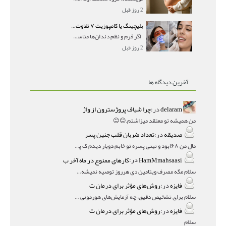
2 روز قبل
بلیچینگ یا کامپوزیت ۷ تفاوت مهم برای انتخاب درست
اگر فرم و نظم دندان‌ها مناسب است و مشکل
2 روز قبل
آخرین دیدگاه ها
delaram
در:
چرا شیاف پروژسترون از واژ
من همیشه تو معتقد میزاشتم,,😑😐
صدیقه
در:
تعداد ضربان قلب جنین پسر
مال من ۱۶۸بود و نینی پسره تو خابم دوبار دیدم ک پسره
HamMmahsaasi
در:
کارهای ممنوع در ماه آخر ب
سلام مگه مصرف ویتامین دی هرروز توصیه نمیشه؟درمقاله میگه
فایزه
در:
روش‌های مؤثر برای درمان ت
سلام برای تشخیص دقیق، چه آزمایش‌های هورمونی و چه سونوگر
فایزه
در:
روش‌های مؤثر برای درمان ت
سلام