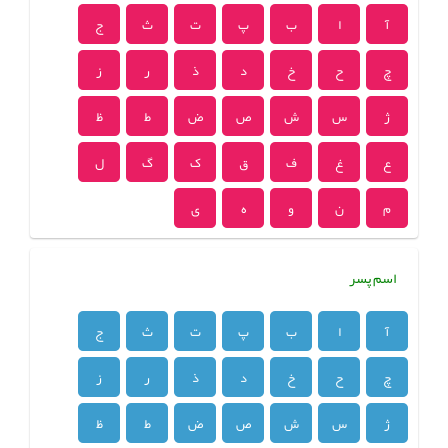
آ
ا
ب
پ
ت
ث
ج
چ
ح
خ
د
ذ
ر
ز
ژ
س
ش
ص
ض
ط
ظ
ع
غ
ف
ق
ک
گ
ل
م
ن
و
ه
ی
اسم پسر
آ
ا
ب
پ
ت
ث
ج
چ
ح
خ
د
ذ
ر
ز
ژ
س
ش
ص
ض
ط
ظ