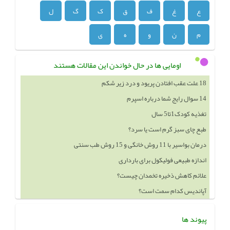
ع
غ
ف
ق
ک
گ
ل
م
ن
و
ه
ی
اومایی ها در حال خواندن این مقالات هستند
18 علت عقب افتادن پریود و درد زیر شکم
14 سوال رایج شما درباره اسپرم
تغذیه کودک1تا5 سال
طبع چای سبز گرم است یا سرد؟
درمان بواسیر با 11 روش خانگی و 15 روش طب سنتی
اندازه طبیعی فولیکول برای بارداری
علائم کاهش ذخیره تخمدان چیست؟
آپاندیس کدام سمت است؟
پیوند ها