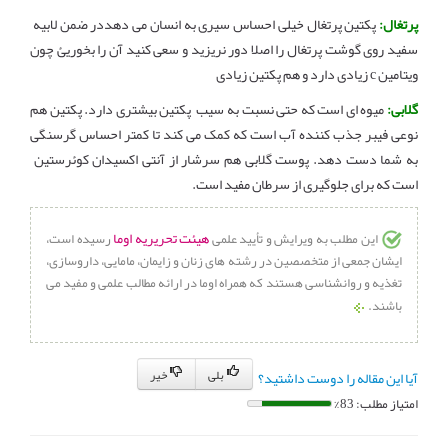
پرتغال:
پکتین پرتغال خیلی احساس سیری به انسان می دهددر ضمن لابیه
سفید روی گوشت پرتغال را اصلا دور نریزید و سعی کنید آن را بخوریئ چون
ویتامین c زیادی دارد و هم پکتین زیادی
گلابی:
میوه ای است که حتی نسبت به سیب پکتین بیشتری دارد. پکتین هم
نوعی فیبر جذب کننده آب است که کمک می کند تا کمتر احساس گرسنگی
به شما دست دهد. پوست گلابی هم سرشار از آنتی اکسیدان کوئرستین
است که برای جلوگیری از سرطان مفید است.
هیئت تحریریه اوما
این مطلب به ویرایش و تأیید علمی
رسیده است،
ایشان جمعی از متخصصین در رشته های زنان و زایمان، مامایی، داروسازی،
تغذیه و روانشناسی هستند که همراه اوما در ارائه مطالب علمی و مفید می
باشند.
بلی
خیر
آیا این مقاله را دوست داشتید؟
امتیاز مطلب: 83%