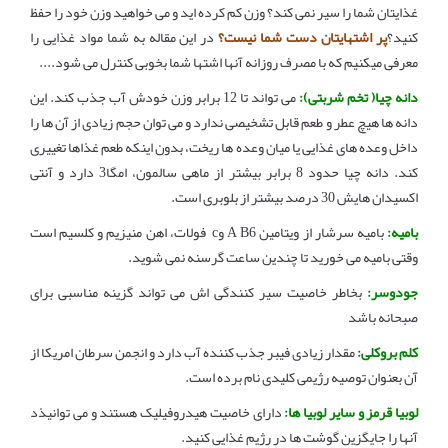
غذایتان شما را سیر نمی کند؟ وزن کم کرده اید و می خواهید وزن خود را حفظ
کنید؟
پر اشتهایتان دست شما نیست؟
در این مقاله به شما مواد غذایی را
معرفی میکنیم که با مصرف روزانه آنها اشتها شما بخوبی کنترل می شود....
دانه چیا( تخم شربتی):
می تواند تا 12 برابر وزن خودش آب جذب کند. این
دانه ها هیچ عطر و طعم قابل تشخیصی ندارد و می توان حجم زیادی از آن ها را
داخل وعده های غذایی یا میان وعده ها ریخت، بدون اینکه طعم غذاها تغییری
کند. دانه چیا حدود 8 برابر بیشتر از ماهی سالمون، امگا3 دارد و آنتی
اکسیدان هایش 30 درصد بیشتر از بلوبری است.
بامیه:
بامیه سرشار از ویتامین A B6 وc فولات، اهن منیزیم و کلسیم است
وقتی بامیه می خورید تا چندین ساعت گرسنه نمی شوید.
جودوسر:
بخاطر خاصیت سیر کنندگی اش می تواند گزینه مناسبی برای
صبحانه باشد
کلم بروکلی:
مقدار زیادی فیبر جذب کننده آب دارد و انجمن سرطان امریکا از
آن بعنوان توصیه رژیمی کلیدی نام برده است.
لوبیا قرمز و سایر لوبیا ها:
دارای خاصیت هیدروفیلیک هستند و می توانیذد
آنها را جایگزین گوشت ها در رژیم غذایی کنید.