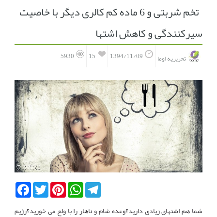
تخم شربتی و 6 ماده کم کالری دیگر با خاصیت
انجمن متخصصین زنان و اوما
انتخاب نام کودک
سیرکنندگی و کاهش اشتها
فهرست مواد غذایی
اپلیکیشن بارداری و کودک اوما
15
5930
1394/11/09
تحریریه اوما
تماس با ما
Facebook
Twitter
Pinterest
WhatsApp
Telegram
شما هم اشتهای زیادی دارید؟وعده شام و ناهار را با ولع می خورید؟رژیم