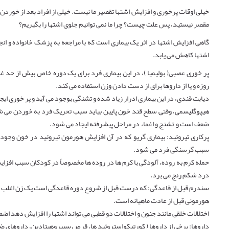
خیلی اوقات پرخوری و افزایش اشتها تقصیر ما نیست. خیلی از افراد بعد از خورد
مقصر نیستید، پس علت چیست؟ چرا ما نمی توانیم جلوی اشتها را بگیریم؟
گاهی افزایش اشتها در اثر یک بیماری است که با مراجعه به پزشک خانواده و 
اشتها کاهش می یابد
.
پر خوری عصبی( بولیمیا )، در این بیماری فرد برای یک دوره خاص بیش از حد غ
روزه و یا از داروها برای از دست دادن وزن استفاده می کند
.
دیابت قندی، در این بیماری ادرار زیاد شده و تشنگی بوجود می آید و پر خوری ای
هیپوگلیسمی، وقتی سطح قند خون پایین بیاید سبب تحریک فرد به خوردن می شو
ضعف است و تشنج و اغماء در مراحل پیشرفته ایجاد می شود
.
پرکاری تیروئید: بیماری گریو که در آن افزایش هورمون تیروئید در خون وجود
سبب گرسنگی فرد می شود
.
حمله کرم به روده، آلودگی با کرم ها در روده ها مخصوصاً در کودکان سبب افزا
درد شکم رنج می برد
.
سندرم قبل از قاعدگی: که درست قبل از شروع دوره قاعدگی است یک زن اغلب تجربه
هورمونی قبل از عادت ماهیانه است
.
اختلالات خلقی مانند جنون و اختلالات دو قطبی می تواند اشتها را افزایش دهد ا
داروها: برخی از داروها ( کورتیکواستروئید ها، قرص سیپروهپتادین، داروهای 