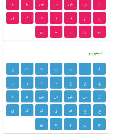
ژ
س
ش
ص
ض
ط
ظ
ع
غ
ف
ق
ک
گ
ل
م
ن
و
ه
ی
اسم پسر
آ
ا
ب
پ
ت
ث
ج
چ
ح
خ
د
ذ
ر
ز
ژ
س
ش
ص
ض
ط
ظ
ع
غ
ف
ق
ک
گ
ل
م
ن
و
ه
ی