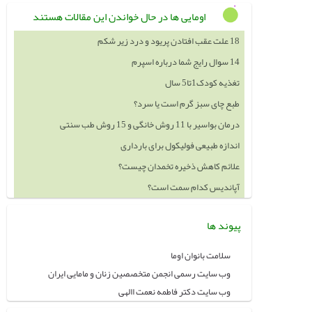
اومایی ها در حال خواندن این مقالات هستند
18 علت عقب افتادن پریود و درد زیر شکم
14 سوال رایج شما درباره اسپرم
تغذیه کودک1تا5 سال
طبع چای سبز گرم است یا سرد؟
درمان بواسیر با 11 روش خانگی و 15 روش طب سنتی
اندازه طبیعی فولیکول برای بارداری
علائم کاهش ذخیره تخمدان چیست؟
آپاندیس کدام سمت است؟
پیوند ها
سلامت بانوان اوما
وب سایت رسمی انجمن متخصصین زنان و مامایی ایران
وب سایت دکتر فاطمه نعمت االهی