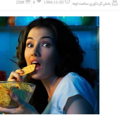
6
2508
1394/11/05
بخش گردآوری سلامت اوما