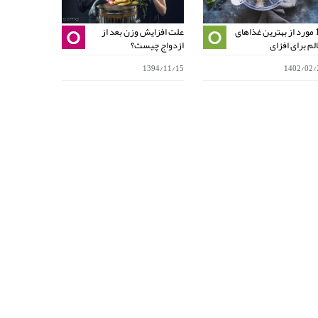
13 مورد از بهترین غذاهای
علت افزایش وزن بعد از
چرا هر چی می
لم برای افزای
ازدواج چیست؟
گرسنه هست
1394/12/18
1394/11/15
1402/02/