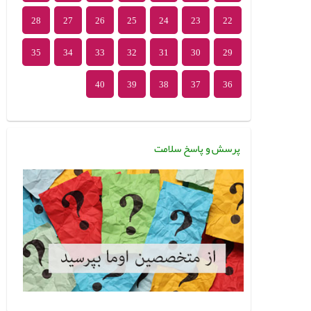
28
27
26
25
24
23
22
چگونه کم بخوریم ولی
افزایش چشمگیر چاقی در
سیر شویم،چاق هم نشوی
ایران
35
34
33
32
31
30
29
1404/08/30
1394/11/14
40
39
38
37
36
پرسش و پاسخ سلامت