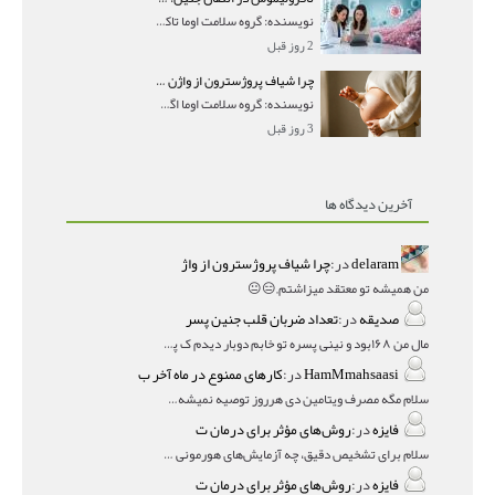
نویسنده: گروه سلامت اوما تاکرولیموس در انتقال جنین
2 روز قبل
چرا شیاف پروژسترون از واژن بیرون می‌ریزد؟ میزان جذب و زمان صحیح مصرف
نویسنده: گروه سلامت اوما اگر بعد از گذاشتن شیاف پر
3 روز قبل
آخرین دیدگاه ها
delaram
در:
چرا شیاف پروژسترون از واژ
من همیشه تو معتقد میزاشتم,,😑😐
صدیقه
در:
تعداد ضربان قلب جنین پسر
مال من ۱۶۸بود و نینی پسره تو خابم دوبار دیدم ک پسره
HamMmahsaasi
در:
کارهای ممنوع در ماه آخر ب
سلام مگه مصرف ویتامین دی هرروز توصیه نمیشه؟درمقاله میگه
فایزه
در:
روش‌های مؤثر برای درمان ت
سلام برای تشخیص دقیق، چه آزمایش‌های هورمونی و چه سونوگر
فایزه
در:
روش‌های مؤثر برای درمان ت