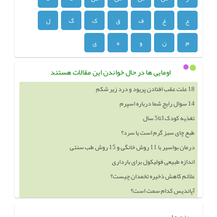
ع
غ
ف
ق
ک
گ
ل
م
ن
و
ه
ی
اومایی ها در حال خواندن این مقالات هستند
14 سوال رایج شما درباره اسپرم
تغذیه کودک1تا5 سال
طبع چای سبز گرم است یا سرد؟
درمان بواسیر با 11 روش خانگی و 15 روش طب سنتی
اندازه طبیعی فولیکول برای بارداری
علائم کاهش ذخیره تخمدان چیست؟
آپاندیس کدام سمت است؟
خوردن چه چيزهايي باعث بزرگ شدن سينه ميشود
پیوند ها