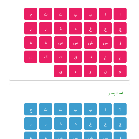
آ
ا
ب
پ
ت
ث
ج
چ
ح
خ
د
ذ
ر
ز
ژ
س
ش
ص
ض
ط
ظ
ع
غ
ف
ق
ک
گ
ل
م
ن
و
ه
ی
اسم پسر
آ
ا
ب
پ
ت
ث
ج
چ
ح
خ
د
ذ
ر
ز
ژ
س
ش
ص
ض
ط
ظ