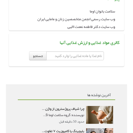
سلامت بانوان اوما
وب سایت رسمی انجمن متخصصین زنان و مامایی ایران
وب سایت دکتر فاطمه نعمت االهی
کالری مواد غذایی و ارزش غذایی آنها
جستجو
آخرین نوشته ها
چرا شیاف پروژسترون از واژن بیرون می‌ریزد؟ میزان جذب و زمان صحیح مصرف
نویسنده: گروه سلامت اوما اگر بعد از گذاشتن شیاف پر
حدود 50 دقیقه قبل
بلیچینگ یا کامپوزیت ۷ تفاوت مهم برای انتخاب درست