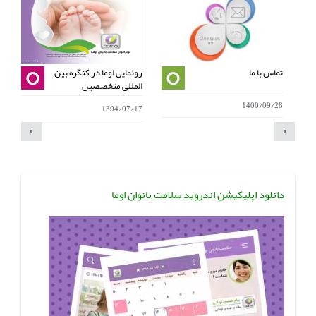
تماس با ما
رونمایی اوما در کنگره بین
م
المللی متخصصین
ت
1400/09/28
6
1394/07/17
دانلود اپلیکیشن اندروید سلامت بانوان اوما