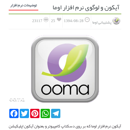
آیکون و لوگوی نرم افزار اوما
توضیحات نرم افزار
انجمن متخصصین زنان و اوما
انتخاب نام کودک
25
23117
1394/08/28
پشتیبانی اوما
فهرست مواد غذایی
اپلیکیشن بارداری و کودک اوما
تماس با ما
Facebook
Twitter
Pinterest
WhatsApp
Telegram
آیکون نرم افزار اوما که بر روی دسکتاپ کامپیوتر و بعنوان آیکون اپلیکیشن