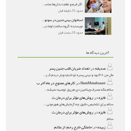
اگر فرم و نظم دندان‌ها مناسب است و مشکل
حدود 55 دقیقه قبل
استخوان بینی جنین در سونوگرافی؛ دیده نشدن یا دیر تشکیل شدن آن چه معنایی دارد؟
نویسنده: گروه سلامت اوما دیده نشدن استخوان بینی جن
حدود 19 ساعت قبل
آخرین دیدگاه ها
صدیقه
در:
تعداد ضربان قلب جنین پسر
مال من ۱۶۸بود و نینی پسره تو خابم دوبار دیدم ک پسره
HamMmahsaasi
در:
کارهای ممنوع در ماه آخر ب
سلام مگه مصرف ویتامین دی هرروز توصیه نمیشه؟درمقاله میگه
فایزه
در:
روش‌های مؤثر برای درمان ت
سلام برای تشخیص دقیق، چه آزمایش‌های هورمونی و چه سونوگر
فایزه
در:
روش‌های مؤثر برای درمان ت
سلام
زبیده
در:
حاملگی خارج رحم؛ از علائم