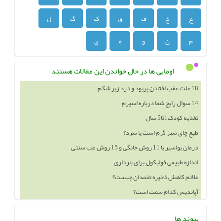
ع
غ
ف
ق
ک
گ
ل
م
ن
و
ه
ی
اومایی ها در حال خواندن این مقالات هستند
18 علت عقب افتادن پریود و درد زیر شکم
14 سوال رایج شما درباره اسپرم
تغذیه کودک1تا5 سال
طبع چای سبز گرم است یا سرد؟
درمان بواسیر با 11 روش خانگی و 15 روش طب سنتی
اندازه طبیعی فولیکول برای بارداری
علائم کاهش ذخیره تخمدان چیست؟
آپاندیس کدام سمت است؟
پیوند ها