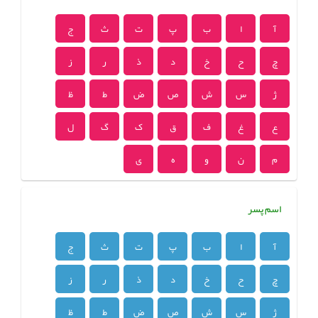
آ
ا
ب
پ
ت
ث
ج
چ
ح
خ
د
ذ
ر
ز
ژ
س
ش
ص
ض
ط
ظ
ع
غ
ف
ق
ک
گ
ل
م
ن
و
ه
ی
اسم پسر
آ
ا
ب
پ
ت
ث
ج
چ
ح
خ
د
ذ
ر
ز
ژ
س
ش
ص
ض
ط
ظ