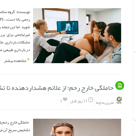
نویسنده: گروه سلامت
شوید. اما این جمله
غیرتهاجمی برای ب
مشکلات بارداری، مث
در بارداری طبیعی، مق
مشاهده بیشتر
حاملگی خارج رحم؛ از علائم هشداردهنده تا 
1
11 روز قبل
تحریریه اوما
حاملگی خارج رحم یا
تشخیص سریع آن می‌ت