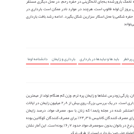
 تخمک بارورشده به‌جای لانه‌گزینی در حفره رحم، در محل دیگری مستقر
 بروز آن لوله فالوپ است، هرچند در موارد نادر ممکن است بارداری در
 حفره شکمی یا محل اسکار سزارین شکل بگیرد. ادامه رشد بافت بارداری
‌تواند
ی پرخطر
باید ها و نبایدها در بارداری
بارداری و زایمان
دانشنامه اوما
ان، پارگی زودرس غشاها و زایمان پره ‌ترم، وزن کم هنگام تولد از مهمترین
تاثیرات اعتیاد بر بارداری است. در یک بررسی بزرگ روی بیش از ۲٫۸ میلیون زایمان در ایالات
تشر شده در مجله پابمد) که زنان با سوء مصرف مواد، درصد زایمان
زودرس بین ۱۱٫۶٪ برای مصرف ‌کنندگان کانابیس تا ۲۴٫۳٪ برای مصرف‌ کنندگان کوکائین بوده
است، در حالی که این نرخ در بانوان بدون سومصرف مواد حدود ۶٫۷٪ بوده است. این آمار نشان
تیاد حتی حین بارداری است. از طرفی ترک