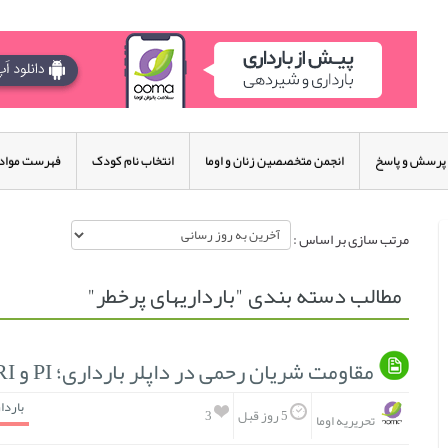
پرسش و پاسخ
انجمن متخصصین زنان و اوما
انتخاب نام کودک
فهرست مواد 
مرتب سازی بر اساس :
مطالب دسته بندی "بارداریهای پرخطر"
مقاومت شریان رحمی در داپلر بارداری؛ PI و RI نرمال و تأثیر آن بر جنین
باردا
3
5 روز قبل
تحریریه اوما