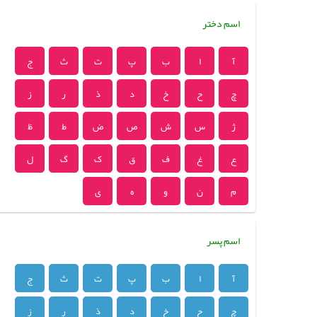
اسم دختر
آ
ا
ب
پ
ت
ث
ج
چ
ح
خ
د
ذ
ر
ز
ژ
س
ش
ص
ض
ط
ظ
ع
غ
ف
ق
ک
گ
ل
م
ن
و
ه
ی
اسم پسر
آ
ا
ب
پ
ت
ث
ج
چ
ح
خ
د
ذ
ر
ز