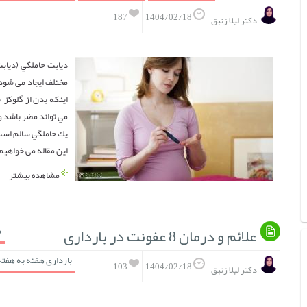
187
1404/02/18
دکتر لیلا زنبق
مختلف ایجاد می شود.
اینکه بدن از گلوکز 
مي تواند مضر باشد 
يك حاملگي سالم است.
این مقاله می خواهیم 
مشاهده بیشتر
علائم و درمان 8 عفونت در بارداری
م
بارداری هفته به هفته
103
1404/02/18
دکتر لیلا زنبق