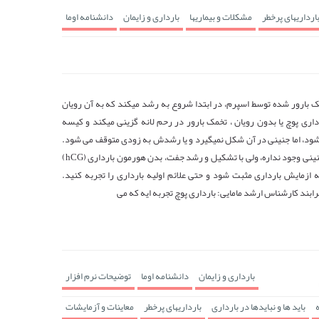
ارداریهای پرخطر
مشکلات و بیماریها
بارداری و زایمان
دانشنامه اوما
مک بارور شده توسط اسپرم، در ابتدا شروع به رشد میکند که به آن رویان
داری پوچ یا بدون رویان ، تخمک بارور در رحم لانه گزینی میکند و کیسه
ود، اما جنینی در آن شکل نمیگیرد و یا رشدش به زودی متوقف می شود.
علیرغم اینکه هیچ جنینی وجود نداره، ولی با تشکیل و رشد جفت، بدن هورمون بارداری (hCG)
 ازمایش بارداری مثبت شود و حتی علائم اولیه بارداری را تجربه کنید.
ابند کارشناس ارشد مامایی: بارداری پوچ تجربه ایه که می
بارداری و زایمان
دانشنامه اوما
توضیحات نرم افزار
باید ها و نبایدها در بارداری
بارداریهای پرخطر
معاینات و آزمایشات