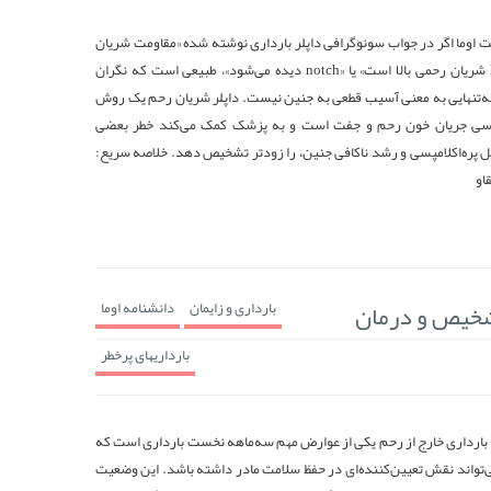
 اوما اگر در جواب سونوگرافی داپلر بارداری نوشته شده «مقاومت شریان
رحمی بالا است»، «PI شریان رحمی بالا است» یا «notch دیده می‌شود»، طبیعی است که نگران
 به‌تنهایی به معنی آسیب قطعی به جنین نیست. داپلر شریان رحم یک روش
ررسی جریان خون رحم و جفت است و به پزشک کمک می‌کند خطر بعضی
ل پره‌اکلامپسی و رشد ناکافی جنین، را زودتر تشخیص دهد. خلاصه سریع:
او
تشخیص و درمان
بارداری و زایمان
دانشنامه اوما
بارداریهای پرخطر
 بارداری خارج از رحم یکی از عوارض مهم سه‌ماهه نخست بارداری است که
واند نقش تعیین‌کننده‌ای در حفظ سلامت مادر داشته باشد. این وضعیت