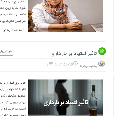
زمانی رخ می‌دهد که
شود. شایع‌ترین محل
تخمدان، دهانه رحم،
در چنین محل‌هایی می
مشاهده بیشتر
تاثیر اعتیاد بر بارداری
بارداریها
3
1404/10/16
پشتیبانی اوما
خونریزی قبل از زایم
متحده مشخص شد (من
دهنده ضرورت ترک اع