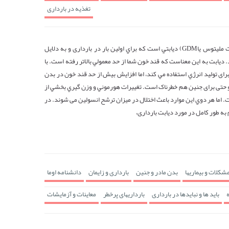
تغذیه در بارداری
ديابت حاملگي (دیابت ملیتوس یاGDM) ديابتي است كه براي اولين بار در بارداری و به دلایل
 ديابت به اين معناست كه قند خون شما از حد معمولي بالاتر رفته است. با
برای تولید انرژي استفاده مي كند، اما افزایش بیش از حد قند خون در بدن
و حتی برای جنین هم خطرناک است. تغييرات هورموني و وزن گيري بخشي از
 اما هر دوي اين موارد باعث اختلال در میزان ترشح انسولین می شوند. در
به طور کامل در مورد دیابت بارداری،
شکلات و بیماریها
بدن مادر و جنین
بارداری و زایمان
دانشنامه اوما
باید ها و نبایدها در بارداری
بارداریهای پرخطر
معاینات و آزمایشات