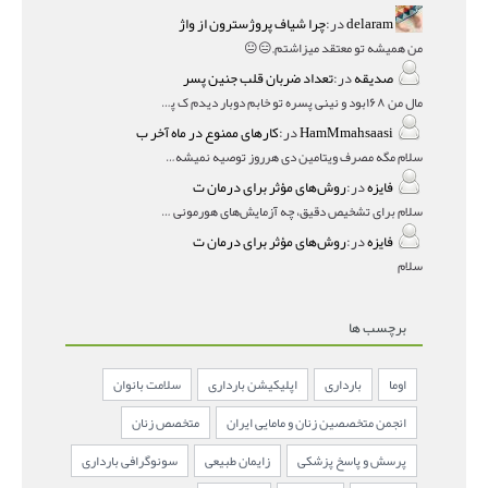
delaram
در:
چرا شیاف پروژسترون از واژ
من همیشه تو معتقد میزاشتم,,😑😐
صدیقه
در:
تعداد ضربان قلب جنین پسر
مال من ۱۶۸بود و نینی پسره تو خابم دوبار دیدم ک پسره
HamMmahsaasi
در:
کارهای ممنوع در ماه آخر ب
سلام مگه مصرف ویتامین دی هرروز توصیه نمیشه؟درمقاله میگه
فایزه
در:
روش‌های مؤثر برای درمان ت
سلام برای تشخیص دقیق، چه آزمایش‌های هورمونی و چه سونوگر
فایزه
در:
روش‌های مؤثر برای درمان ت
سلام
برچسب ها
اوما
بارداری
اپلیکیشن بارداری
سلامت بانوان
انجمن متخصصین زنان و مامایی ایران
متخصص زنان
پرسش و پاسخ پزشکی
زایمان طبیعی
سونوگرافی بارداری