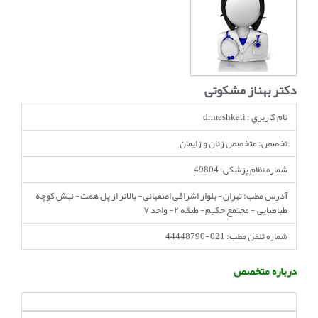
انجمن متخصصین زنان و اوما
انتخاب نام کودک
فهرست مواد غذایی
اپلیکیشن بارداری و کودک اوما
دکتر بهناز مشکوتی
تماس با ما
نام کاربري : drmeshkati
تخصص: متخصص زنان و زایمان
شماره نظام پزشکی: 49804
آدرس مطب: تهران- بلوار اشرافی اصفهانی- بالاتر از پل همت- نبش کوچه
طباطبایی - مجتمع حکیم- طبقه ۲- واحد ۷
شماره تلفن مطب: 021-44448790
درباره متخصص