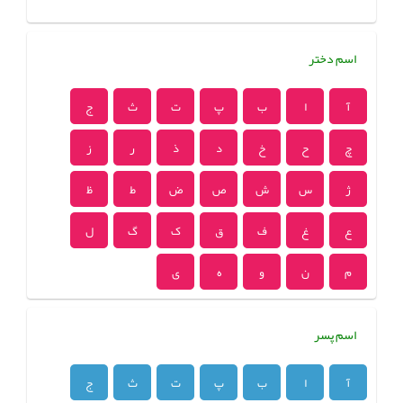
اسم دختر
آ
ا
ب
پ
ت
ث
ج
چ
ح
خ
د
ذ
ر
ز
ژ
س
ش
ص
ض
ط
ظ
ع
غ
ف
ق
ک
گ
ل
م
ن
و
ه
ی
اسم پسر
آ
ا
ب
پ
ت
ث
ج