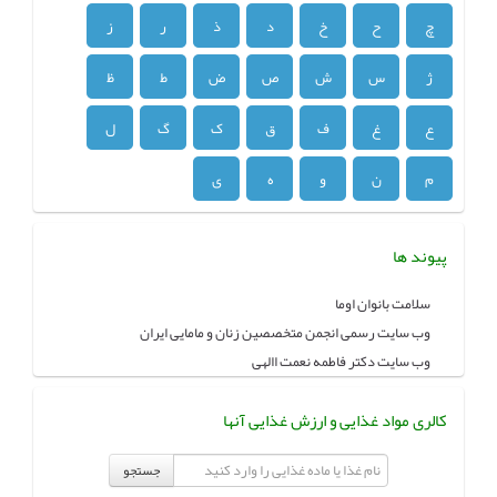
چ
ح
خ
د
ذ
ر
ز
ژ
س
ش
ص
ض
ط
ظ
ع
غ
ف
ق
ک
گ
ل
م
ن
و
ه
ی
پیوند ها
سلامت بانوان اوما
وب سایت رسمی انجمن متخصصین زنان و مامایی ایران
وب سایت دکتر فاطمه نعمت االهی
کالری مواد غذایی و ارزش غذایی آنها
جستجو