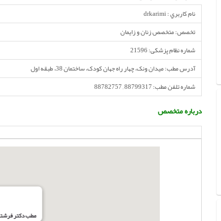
نام کاربري : drkarimi
تخصص: متخصص زنان و زایمان
شماره نظام پزشکی: 21596
آدرس مطب: میدان ونک، چهار راه جهان کودک، ساختمان 38، طبقه اول
شماره تلفن مطب: 88799317 , 88782757
درباره متخصص
مطب دکتر فرشته