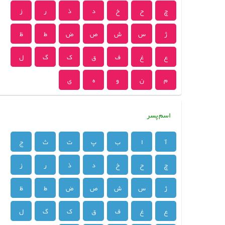
چ
ح
خ
د
ذ
ر
ز
ژ
س
ش
ص
ض
ط
ظ
ع
غ
ف
ق
ک
گ
ل
م
ن
و
ه
ی
اسم پسر
آ
ا
ب
پ
ت
ث
ج
چ
ح
خ
د
ذ
ر
ز
ژ
س
ش
ص
ض
ط
ظ
ع
غ
ف
ق
ک
گ
ل