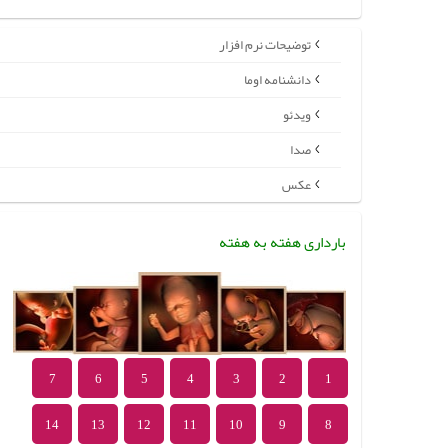
توضیحات نرم افزار
دانشنامه اوما
ویدئو
صدا
عکس
بارداری هفته به هفته
7
6
5
4
3
2
1
14
13
12
11
10
9
8