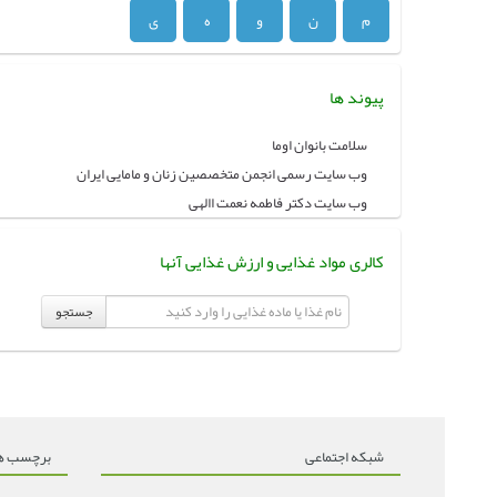
م
ن
و
ه
ی
پیوند ها
سلامت بانوان اوما
وب سایت رسمی انجمن متخصصین زنان و مامایی ایران
وب سایت دکتر فاطمه نعمت االهی
کالری مواد غذایی و ارزش غذایی آنها
جستجو
شبکه اجتماعی
برچسب ه