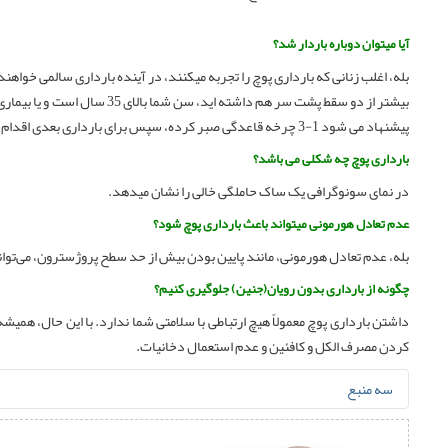
آیا میتوان دوباره باردار شد؟
بله، اغلب زنانی که بارداری پوچ را تجربه میکنند، در آینده بارداری سالمی خواهن
بیشتر از دو سقط پشت سر هم داشته
پیشنهاد می شود 1-3 چرخه قاعدگی صبر کرده، سپس برای بارداری بعدی اقدام کنید
بارداری پوچ چه شکلی می باشد؟
در نمای سونوگرافی یک ساک حاملگی خالی را نشان میدهد.
عدم تعادل هورمونی میتواند باعث بارداری پوچ شود؟
بله، عدم تعادل هورمونی، مانند پایین بودن بیش از حد سطح پروژسترون، می‌توان
چگونه از بارداری بدون رویان(جنین) جلوگیری کنیم؟
داشتن بارداری پوچ معمولاً هیچ ارتباطی با سلامتی شما ندارد. با این حال، همی
کردن مصرف الکل و کافئین و عدم استعمال دخانیات.
سه منبع
What Is a Blighted Ovum?