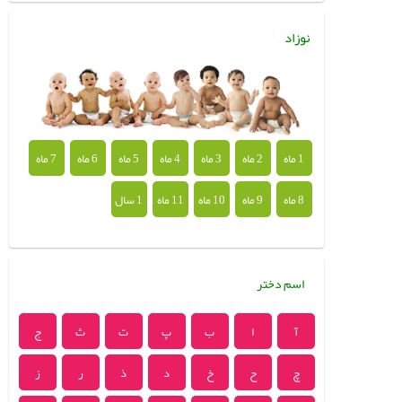
نوزاد
1 ماه
2 ماه
3 ماه
4 ماه
5 ماه
6 ماه
7 ماه
8 ماه
9 ماه
10 ماه
11 ماه
1 سال
اسم دختر
آ
ا
ب
پ
ت
ث
ج
چ
ح
خ
د
ذ
ر
ز