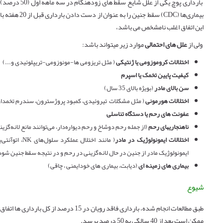
این اتفاق اغلب نامشخص می باشد،
ولی از
علل های احتمالی
موارد زیر میتواند باشد:
اختلالات کروموزومی یا ژنتیکی
( مثل تریزومی ها-مونوزومی-تریپلوئیدی و...)
کیفیت پایین تخمک یا اسپرم
سن بالای مادر
(بویژه بالای 35 سال)
اختلالات هورمونی
( مثل مشکلات تیروئیدی، کمبود پروژسترون، سندرم تخمدا
عفونت های رحم یا دستگاه تناسلی
ناهنجاریهای رحم
(از جمله رحم دوشاخ و رحم دیواره‌دار، می‌توانند مانع لانه‌گز
اختلالات ایمونولوژیک در مادر
( مانند اختلا
ایمونولوژیک مادر از جنین در حال لانه‌گزینی در رحم و در نتیجه سقط جنین شود
بیماری های زمینه ای
(دیابت، بیماری های خودایمنی ، چاقی)
شیوع
طبق مطالعات انجام شده، بارداری فاقد رویان 
ممکن است بعد از 40 سالگی به 50 درصد برسد.