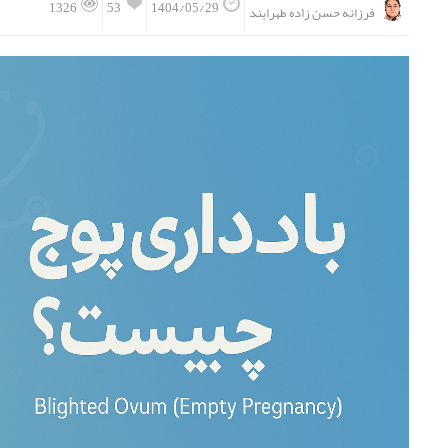
53
1326
1404/05/29
فرزانه حسن زاده طهرابند