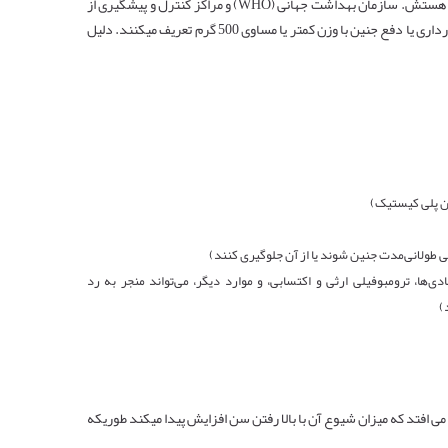
بارداری پوچ یکی از علل شایع سقط های زودهنگام در سه ماهه اول (50 درصد) هستش. سازمان بهداشت جهانی (WHO) و مراکز کنترل و پیشگیری از
بیماری‌ها (CDC) سقط جنین را به عنوان از دست دادن بارداری قبل از 20 هفته بارداری یا دفع جنین با وزن کمتر یا مساوی 500 گرم تعریف میکنند. دلیل
ن پلی کیستیک)
ینی طولانی‌مدت جنین شوند یا از آن جلوگیری کنند)
ل عملکرد سلول‌های NK، اتوآنتی‌بادی‌ها، ترومبوفیلی ارثی و اکتسابی، و موارد دیگر، می‌تواند منجر به رد
)
در 15 درصد از کل بارداری ها اتفاق می افتد که میزان شیوع آن با بالا رفتن سن افزایش پیدا میکند طوریکه