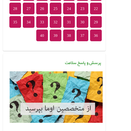
28
27
26
25
24
23
22
35
34
33
32
31
30
29
40
39
38
37
36
پرسش و پاسخ سلامت