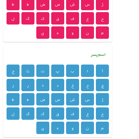
ژ
س
ش
ص
ض
ط
ظ
ع
غ
ف
ق
ک
گ
ل
م
ن
و
ه
ی
اسم پسر
آ
ا
ب
پ
ت
ث
ج
چ
ح
خ
د
ذ
ر
ز
ژ
س
ش
ص
ض
ط
ظ
ع
غ
ف
ق
ک
گ
ل
م
ن
و
ه
ی