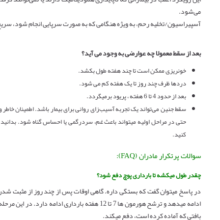
می‌شود.
آسپیراسیون/تخلیه رحم، به ویژه هنگامی که به صورت سرپایی انجام شود، سریع‌
بعد از سقط معمولا چه عوارضی به وجود می آید؟
خونریزی ممکن است تا چند هفته طول بکشد.
دردها ظرف چند روز تا یک هفته کم می شود.
بعد از حدود 4 تا 6 هفته ، پریود برمیگردد.
سقط جنین می‌تواند یک تجربه آسیب‌زای روانی برای بیمار باشد. اطمینان خاطر 
حتی در مراحل اولیه میتواند باعث غم، سردرگمی یا احساس گناه شود. بدانید شم
کنید.
سوالات پرتکرار مادران (FAQ):
چقدر طول میکشه تا بارداری پوچ دفع شود؟
در پاسخ میتوان گفت که بستگی داره. گاهی اوقات پس از چند روز از مثبت ش
ادامه میدهد و ترشح هورمون ها 7 تا 12 هفته باردار
بافتی که آماده کرده است، دفع میکند.