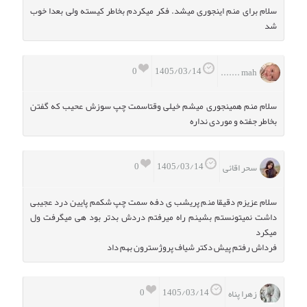
سلام برای منم اینجوری میشد.‌ فکر میکردم بخاطر کیسته ولی بعدا خوب
شد
0
1405/03/14
mah .......
سلام منم همینجوری میشم خیلی وقتاسمت چپ سوزش عحیب که گفتن
بخاطر جفته و موردی نداره
0
1405/03/14
سحر اقائی
سلام عزیزم دقیقا منم پریشب ی دفه سمت چپ شکمم پایین درد عجیبی
داشت نمیتونستم بشینم راه میرفتم دردش بدتر بود هی میگرفت ول
میکرد
فرداش رفتم پیش دکتر شیاف پروژسترون بهم داد
0
1405/03/14
زهرا پناه