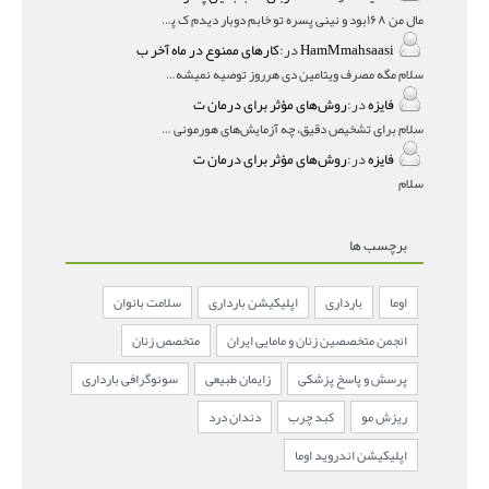
مال من ۱۶۸بود و نینی پسره تو خابم دوبار دیدم ک پسره
HamMmahsaasi
در:
کارهای ممنوع در ماه آخر ب
سلام مگه مصرف ویتامین دی هرروز توصیه نمیشه؟درمقاله میگه
فایزه
در:
روش‌های مؤثر برای درمان ت
سلام برای تشخیص دقیق، چه آزمایش‌های هورمونی و چه سونوگر
فایزه
در:
روش‌های مؤثر برای درمان ت
سلام
برچسب ها
اوما
بارداری
اپلیکیشن بارداری
سلامت بانوان
انجمن متخصصین زنان و مامایی ایران
متخصص زنان
پرسش و پاسخ پزشکی
زایمان طبیعی
سونوگرافی بارداری
ریزش مو
کبد چرب
دندان درد
اپلیکیشن اندروید اوما