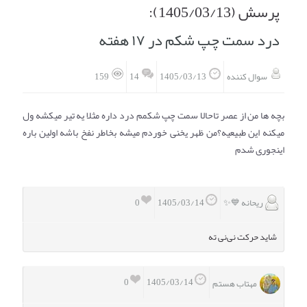
پرسش (1405/03/13):
انتخاب نام کودک
فهرست مواد غذایی
درد سمت چپ شکم در ۱۷ هفته
اپلیکیشن بارداری و کودک اوما
تماس با ما
14
سوال کننده
1405/03/13
159
بچه ها من از عصر تاحالا سمت چپ شکمم درد داره مثلا یه تیر میکشه ول
میکنه این طبیعیه؟من ظهر یخنی خوردم میشه بخاطر نفخ باشه اولین باره
اینجوری شدم
ریحانه 💙✨
0
1405/03/14
شاید حرکت نی‌نی ته
0
1405/03/14
مهتاب هستم