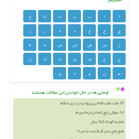
آ
ا
ب
پ
ت
ث
ج
چ
ح
خ
د
ذ
ر
ز
ژ
س
ش
ص
ض
ط
ظ
ع
غ
ف
ق
ک
گ
ل
م
ن
و
ه
ی
اومایی ها در حال خواندن این مقالات هستند
18 علت عقب افتادن پریود و درد زیر شکم
14 سوال رایج شما درباره اسپرم
تغذیه کودک1تا5 سال
طبع چای سبز گرم است یا سرد؟