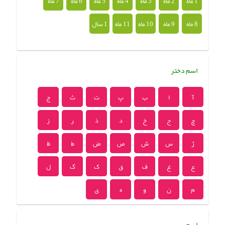
1 ماه
2 ماه
3 ماه
4 ماه
5 ماه
6 ماه
7 ماه
8 ماه
9 ماه
10 ماه
11 ماه
1 سال
اسم دختر
آ
ا
ب
پ
ت
ث
ج
چ
ح
خ
د
ذ
ر
ز
ژ
س
ش
ص
ض
ط
ظ
ع
غ
ف
ق
ک
گ
ل
م
ن
و
ه
ی
اسم پسر