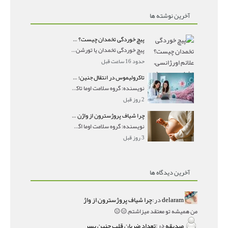
آخرین نوشته ها
پیچ خوردگی تخمدان چیست؟ علائم اورژانسی، تشخیص و درمان تورشن تخمدان
پیچ خوردگی تخمدان یا تورشن تخمدان زمانی رخ می‌ده
حدود 16 ساعت قبل
تاکرولیموس در انتقال جنین؛ آیا شانس لانه‌گزینی را افزایش می‌دهد؟
نویسنده: گروه سلامت اوما تاکرولیموس در انتقال جنین
2 روز قبل
چرا شیاف پروژسترون از واژن بیرون می‌ریزد؟ میزان جذب و زمان صحیح مصرف
نویسنده: گروه سلامت اوما اگر بعد از گذاشتن شیاف پر
3 روز قبل
آخرین دیدگاه ها
delaram
در:
چرا شیاف پروژسترون از واژ
من همیشه تو معتقد میزاشتم,,😑😐
صدیقه
در:
تعداد ضربان قلب جنین پسر