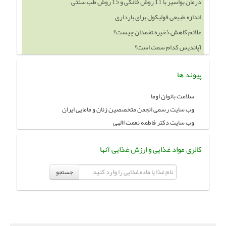
درمان بواسیر با 11 روش خانگی و 15 روش طب سنتی
اندازه طبیعی فولیکول برای بارداری
علائم کاهش ذخیره تخمدان چیست؟
آپاندیس کدام سمت است؟
پیوند ها
سلامت بانوان اوما
وب سایت رسمی انجمن متخصصین زنان و مامایی ایران
وب سایت دکتر فاطمه نعمت االهی
کالری مواد غذایی و ارزش غذایی آنها
جستجو