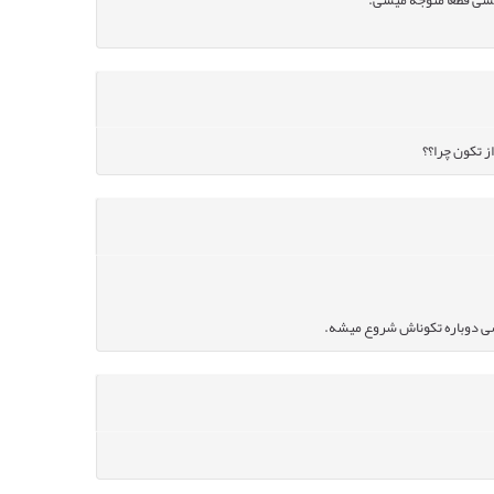
کشی قطعا متوجه میشی.
 تکون چرا؟؟
شی دوباره تکوناش شروع میشه.