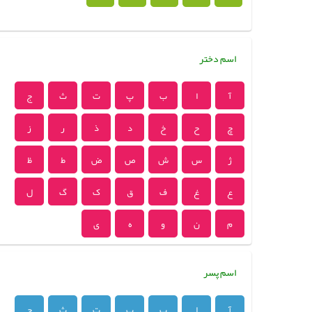
اسم دختر
آ
ا
ب
پ
ت
ث
ج
چ
ح
خ
د
ذ
ر
ز
ژ
س
ش
ص
ض
ط
ظ
ع
غ
ف
ق
ک
گ
ل
م
ن
و
ه
ی
اسم پسر
آ
ا
ب
پ
ت
ث
ج