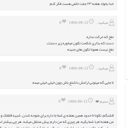
خدا بخواد هفته ۲۳ جفت خلفی هست فکر کنم
مهشید .
0
1404/09/12
نفخ که حرکت نداره.
دست که بذاری شکمت تکون میخوره زیر دستت.
نفخ نیست همونا تکون های جنینه
مهشید .
0
1404/09/12
تا جایی گه میتونی ارامش داشتع باش چون خیلی خیلی مهمه
نسیم ❤️
0
1404/09/12
قشنگم، تکونا تا حدود همین هفته ی شما جا داره برای متوجه شدن. شبیه قلقلک و م
من هفته ام با شما یکیه، هر چیزی که من دارم بهش منتقل میشه. هر چی بیشتر ا