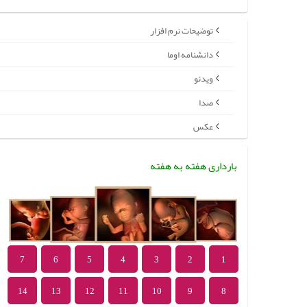
توضیحات نرم افزار
دانشنامه اوما
ویدئو
صدا
عکس
بارداری هفته به هفته
7
6
5
4
3
2
1
14
13
12
11
10
9
8