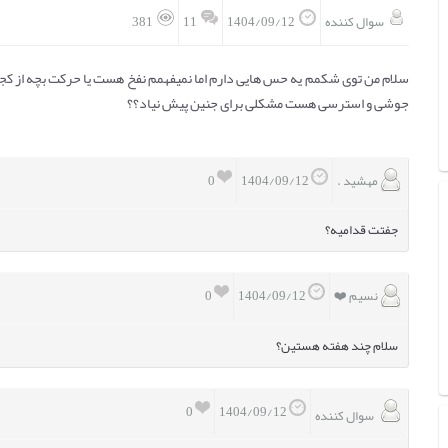
11
سوال کننده
1404/09/12
381
سلام من توی شکمم یه حس هایی دارم اما نمیفهمم نفخ هست یا حرکت بچه از 
جوشی و استرسی هست مشکلی برای جنین پیش نیاد؟؟
مهشید .
0
1404/09/12
جفتت قدامیه؟
نسیم ❤️
0
1404/09/12
سلام چند هفته هستین؟
0
1404/09/12
سوال کننده