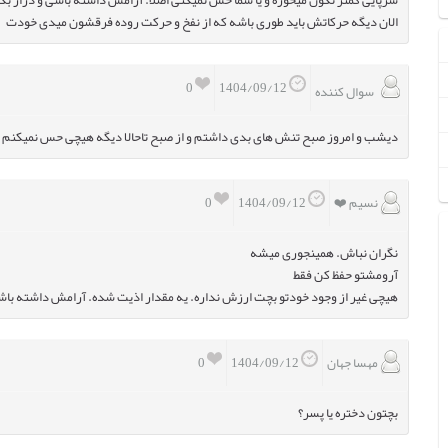
سرپایی کمتر تکون میخوره و یا شما حس نمیکنی اصلا. آرامش داشته باشی و دراز ب
الان دیگه حرکاتش باید طوری باشه که از نفخ و حرکت روده فرقشون میدی خودت
0
1404/09/12
سوال کننده
دیشب و امروز صبح تنش های بدی داشتم و از صبح تاحالا دیگه هیچی حس نمیکنم از
نسیم ❤️
0
1404/09/12
نگران نباش. همینجوری میشه
آرومشتو حفظ کن فقط
هیچی غیر از وجود خودتو بچت ارزش نداره. یه مقدار اذیت شده. آرامش داشته با
مهسا جهان
0
1404/09/12
بچتون دختره یا پسر؟