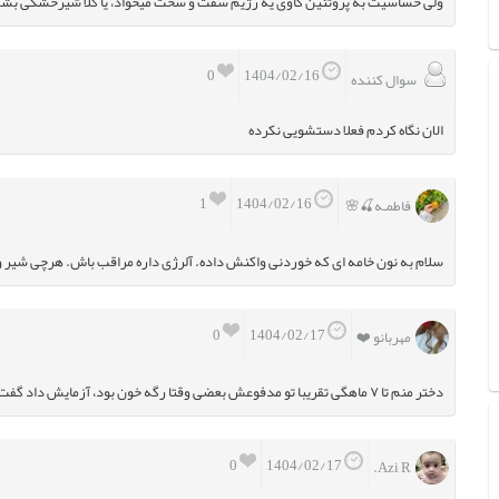
ولی حساسیت به پروتئین گاوی یه رژیم سفت و سخت میخواد، یا کلا شیرخشکی ب
0
1404/02/16
سوال کننده
الان نگاه کردم فعلا دستشویی نکرده
1
1404/02/16
فاطمـه🍒🌸 ‌
سلام به نون خامه ای که خوردنی واکنش داده. آلرژی داره مراقب باش. هرچی شیر و
0
1404/02/17
مهربانو ❤️
دختر منم تا ۷ ماهگی تقریبا تو مدفوعش بعضی وقتا رگه خون بود، آزمایش داد گفت مشکلی نداره، کم کم خوب شد
0
1404/02/17
Azi R.