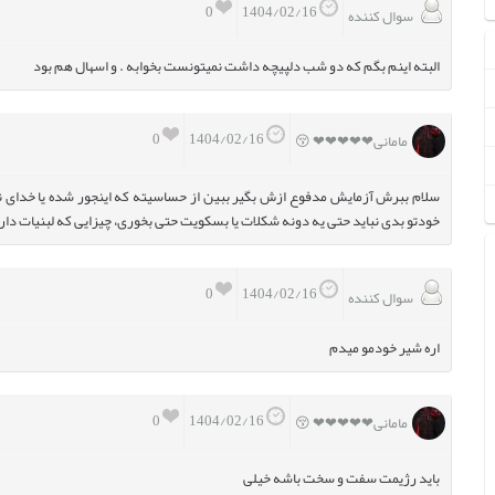
0
1404/02/16
سوال کننده
البته اینم بگم که دو شب دلپیچه داشت نمیتونست بخوابه . و اسهال هم بود
0
1404/02/16
مامانی❤❤❤❤❤ 😚
سلام ببرش آزمایش مدفوع ازش بگیر ببین از حساسیته که اینجور شده یا خدای نک
خودتو بدی نباید حتی یه دونه شکلات یا بسکویت حتی بخوری، چیزایی که لبنیات دار
0
1404/02/16
سوال کننده
اره شیر خودمو میدم
0
1404/02/16
مامانی❤❤❤❤❤ 😚
باید رژیمت سفت و سخت باشه خیلی