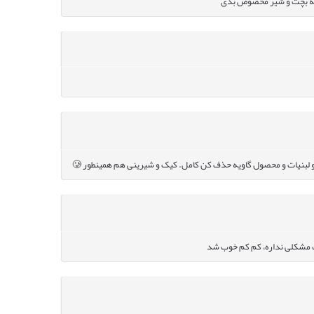
شه بچت و شیر مخصوص بدی
 لبنیات و محصول گاویه حذف کن کامل. کیک و شیرینی هم همینطور 🥲