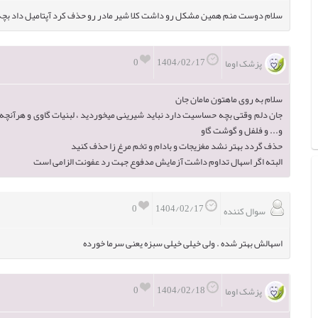
سلام دوست منم همین مشکل رو داشت کلا شیر مادر رو حذف کرد آپتامیل داد بچ
0
1404/02/17
پزشک اوما
سلام به روی ماهتون مامان جان
جان دلم وقتی بچه حساسیت دارد نباید شیرینی میخوردید ، لبنیات گاوی و هرآن
و... و فلفل و گوشت گاو
حذف گردد بهتر نشد مغزیجات و بادام و تخم مرغ زا حذف کنید
البته اگر اسهال تداوم داشت آزمایش مدفوع جهت رد عفونت الزامی است
0
1404/02/17
سوال کننده
اسهالش بهتر شده . ولی خیلی خیلی سبزه یعنی سرما خورده
0
1404/02/18
پزشک اوما