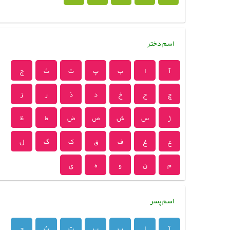
اسم دختر
آ
ا
ب
پ
ت
ث
ج
چ
ح
خ
د
ذ
ر
ز
ژ
س
ش
ص
ض
ط
ظ
ع
غ
ف
ق
ک
گ
ل
م
ن
و
ه
ی
اسم پسر
آ
ا
ب
پ
ت
ث
ج