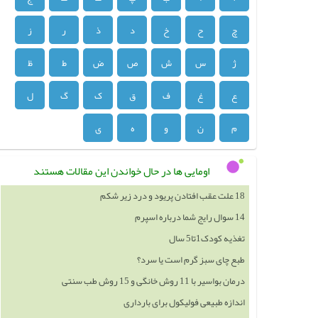
چ
ح
خ
د
ذ
ر
ز
ژ
س
ش
ص
ض
ط
ظ
ع
غ
ف
ق
ک
گ
ل
م
ن
و
ه
ی
اومایی ها در حال خواندن این مقالات هستند
14 سوال رایج شما درباره اسپرم
تغذیه کودک1تا5 سال
طبع چای سبز گرم است یا سرد؟
درمان بواسیر با 11 روش خانگی و 15 روش طب سنتی
اندازه طبیعی فولیکول برای بارداری
علائم کاهش ذخیره تخمدان چیست؟