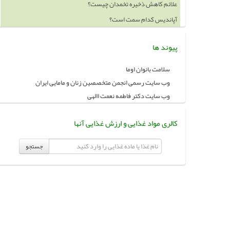
آپاندیس کدام سمت است؟
خوردن چه چيزهايي باعث بزرگ شدن سينه ميشود
پیوند ها
سلامت بانوان اوما
وب سایت رسمی انجمن متخصصین زنان و مامایی ایران
وب سایت دکتر فاطمه نعمت االهی
کالری مواد غذایی و ارزش غذایی آنها
جستجو