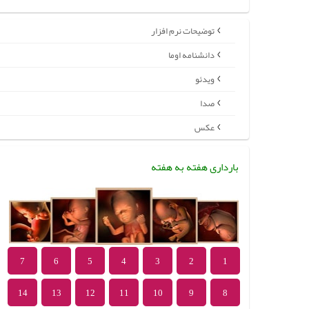
توضیحات نرم افزار
دانشنامه اوما
ویدئو
صدا
عکس
بارداری هفته به هفته
7
6
5
4
3
2
1
14
13
12
11
10
9
8