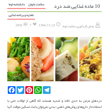
10 ماده غذایی ضد درد
سلامت بانوان
دانشنامه اوما
انجمن متخصصین زنان و اوما
انتخاب نام کودک
تغذیه و برنامه غذایی
فهرست مواد غذایی
اپلیکیشن بارداری و کودک اوما
7
2856
1394/11/22
بخش گردآوری سلامت اوما
تماس با ما
Facebook
Twitter
Pinterest
WhatsApp
Telegram
دردهای مزمن به حدی نافذ و شدید هستند که گاهی از اوقات حتی با
استفاده از داروها و روش‌های ذهنی-بدنی نمی‌توان باعث تسکین موقت آنها