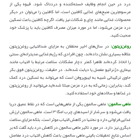
درد در حین انجام وظایف خسته‌کننده و دردناک شود. قهوه یکی از
مرسوم‌ترین منبع‌های غذایی کافئین است، اما کافئین را می‌توان در دیگر
محصولات غذایی مانند چای و شکلات نیز یافت. اگرچه کافئین باعث تسکین
درد مزمن می‌شود، اما در مورد میزان مصرف کافئین باید با پزشک خود
صحبت کنید
.
روغن‌زیتون:
در سال‌های اخیر محققان به مزایای ضدالتهابی روغن‌زیتون
علاقه بسیاری نشان داده‌اند، چون افرادی که رژیم غذایی مدیترانه‌ای سنتی
را اتخاذ کرده‌اند ظاهرا کمتر دچار مشکلات سلامت مرتبط با التهاب مانند
بیماری دژنراتیو مفصل یا دیابت شده‌اند. در حقیقت، روغن‌زیتون فوق بکر
حاوی ترکیباتی شبیه به ایبوپروفن است که می‌تواند به تسکین درد کمک
کند، بنابراین، زمانی که به درد مزمن مبتلا شده‌اید می‌توانید از روغن‌زیتون
در غذاها و سالادهای خود استفاده کنید
.
ماهی سالمون:
ماهی سالمون یکی از ماهی‌هایی است که در نقاط عمیق دریا
یافت می‌شود و سرشار از اسیدهای چرب امگا ۳ است. ماهی سالمون ارزش
غذایی فراوانی دارد و نه‌تنها در کاهش التهاب موثر است، بلکه مزایای سلامت
دیگری نیز دارد. در مورد تاثیر ماهی سالمون در کاهش درد باید گفت که بر
اساس نتایج تحقیقات بالینی ماهی سالمون باعث کاهش التهاب درد مفاصل