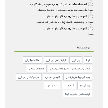
HamMmahsaasi
در:
کارهای ممنوع در ماه آخر ب
سلام مگه مصرف ویتامین دی هرروز توصیه نمیشه؟درمقاله میگه
فایزه
در:
روش‌های مؤثر برای درمان ت
سلام برای تشخیص دقیق، چه آزمایش‌های هورمونی و چه سونوگر
فایزه
در:
روش‌های مؤثر برای درمان ت
سلام
برچسب ها
اوما
بارداری
اپلیکیشن بارداری
سلامت بانوان
انجمن متخصصین زنان و مامایی ایران
متخصص زنان
پرسش و پاسخ پزشکی
زایمان طبیعی
سونوگرافی بارداری
ریزش مو
کبد چرب
دندان درد
اپلیکیشن اندروید اوما