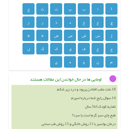
آ
ا
ب
پ
ت
ث
ج
چ
ح
خ
د
ذ
ر
ز
ژ
س
ش
ص
ض
ط
ظ
ع
غ
ف
ق
ک
گ
ل
م
ن
و
ه
ی
اومایی ها در حال خواندن این مقالات هستند
18 علت عقب افتادن پریود و درد زیر شکم
14 سوال رایج شما درباره اسپرم
تغذیه کودک1تا5 سال
طبع چای سبز گرم است یا سرد؟
درمان بواسیر با 11 روش خانگی و 15 روش طب سنتی