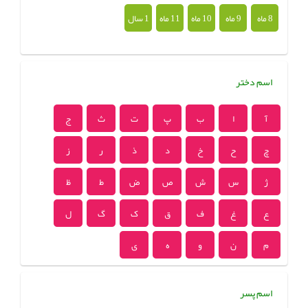
8 ماه
9 ماه
10 ماه
11 ماه
1 سال
اسم دختر
آ
ا
ب
پ
ت
ث
ج
چ
ح
خ
د
ذ
ر
ز
ژ
س
ش
ص
ض
ط
ظ
ع
غ
ف
ق
ک
گ
ل
م
ن
و
ه
ی
اسم پسر