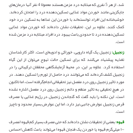
شد. از هر 5 ‌نفری که مبتلابه درد مزمن هستند معمولا 4 نفر آنها درمان‌های
جایگزینی مانند خوردن مواد غذایی تسکین‌دهنده درد را امتحان کرده‌اند.
خوشبختانه این افراد توانسته‌اند با خوردن این غذاها به تسکین درد خود
کمک کنند. علاوه بر این، تحقیقات نشان داده‌اند که خوردن مواد غذایی
تسکین‌دهنده درد تا حدودی باعث بهبود درد افراد مبتلابه درد مزمن شده
است
.
زنجبیل:
زنجبیل یک گیاه دارویی، خوراکی و ادویه‌ای است. اکثر کارشناسان
تغذیه پیشنهاد می‌کنند که برای تسکین حالت تهوع می‌توان از این گیاه
استفاده کرد. علاوه بر این، در محیط آزمایشگاهی محققان ترکیباتی را در
زنجبیل کشف کرده‌اند که می‌توانند درد حاصل از تورم را تسکین دهند. در
مورد تاثیر زنجبیل روی درد مفصل نیز تحقیقاتی انجام‌گرفته است، اما تاکنون
در هیچ تحقیقی به تاثیر منظم و دائم زنجبیل روی درد مفصل اشاره نشده
است. این نکته را باید گفت که گنجاندن زنجبیل در رژیم غذایی یا مصرف
قرص زنجبیل عوارض جانبی نیز دارد، اما این عوارض بسیار محدود و ناچیز
است
.
قهوه:
بعضی از تحقیقات نشان داده‌اند که حتی مصرف بسیار کم قهوه (مصرف
۱۰۰ میلی‌گرم قهوه یا خوردن یک فنجان قهوه) می‌تواند باعث کاهش احساس