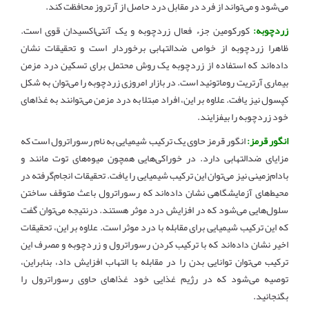
می‌شود و می‌تواند از فرد در مقابل درد حاصل از آرتروز محافظت کند
.
زردچوبه:
کورکومین جزء فعال زردچوبه و یک آنتی‌اکسیدان قوی است.
ظاهرا زردچوبه از خواص ضدالتهابی برخوردار است و تحقیقات نشان
داده‌اند که استفاده از زردچوبه یک روش محتمل برای تسکین درد مزمن
بیماری آرتریت روماتوئید است. در بازار امروزی زردچوبه را می‌توان به شکل
کپسول نیز یافت. علاوه بر این، افراد مبتلا به درد مزمن می‌توانند به غذاهای
خود زردچوبه را بیفزایند
.
انگور قرمز:
انگور قرمز حاوی یک ترکیب شیمیایی به نام رسوراترول است که
مزایای ضدالتهابی دارد. در خوراکی‌هایی همچون میوه‌های توت مانند و
بادام‌زمینی نیز می‌توان این ترکیب شیمیایی را یافت. تحقیقات انجام‌گرفته در
محیط‌های آزمایشگاهی نشان داده‌اند که رسوراترول باعث متوقف ساختن
سلول‌هایی می‌شود که در افزایش درد موثر هستند. درنتیجه می‌توان گفت
که این ترکیب شیمیایی برای مقابله با درد موثر است. علاوه بر این، تحقیقات
اخیر نشان داده‌اند که با ترکیب کردن رسوراترول و زردچوبه و مصرف این
ترکیب می‌توان توانایی بدن را در مقابله با التهاب افزایش داد، بنابراین،
توصیه می‌شود که در رژیم غذایی خود غذاهای حاوی رسوراترول را
بگنجانید
.