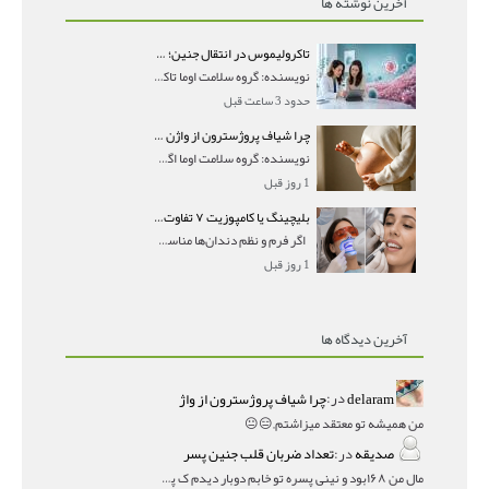
آخرین نوشته ها
تاکرولیموس در انتقال جنین؛ آیا شانس لانه‌گزینی را افزایش می‌دهد؟
نویسنده: گروه سلامت اوما تاکرولیموس در انتقال جنین
حدود 3 ساعت قبل
چرا شیاف پروژسترون از واژن بیرون می‌ریزد؟ میزان جذب و زمان صحیح مصرف
نویسنده: گروه سلامت اوما اگر بعد از گذاشتن شیاف پر
1 روز قبل
بلیچینگ یا کامپوزیت ۷ تفاوت مهم برای انتخاب درست
اگر فرم و نظم دندان‌ها مناسب است و مشکل
1 روز قبل
آخرین دیدگاه ها
delaram
در:
چرا شیاف پروژسترون از واژ
من همیشه تو معتقد میزاشتم,,😑😐
صدیقه
در:
تعداد ضربان قلب جنین پسر
مال من ۱۶۸بود و نینی پسره تو خابم دوبار دیدم ک پسره