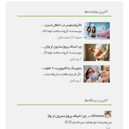
آخرین نوشته ها
تاکرولیموس در انتقال جنین؛ آیا شانس لانه‌گزینی را افزایش می‌دهد؟
نویسنده: گروه سلامت اوما تاکرولیموس در انتقال جنین
حدود 23 ساعت قبل
چرا شیاف پروژسترون از واژن بیرون می‌ریزد؟ میزان جذب و زمان صحیح مصرف
نویسنده: گروه سلامت اوما اگر بعد از گذاشتن شیاف پر
2 روز قبل
بلیچینگ یا کامپوزیت ۷ تفاوت مهم برای انتخاب درست
اگر فرم و نظم دندان‌ها مناسب است و مشکل
2 روز قبل
آخرین دیدگاه ها
delaram
در:
چرا شیاف پروژسترون از واژ
من همیشه تو معتقد میزاشتم,,😑😐