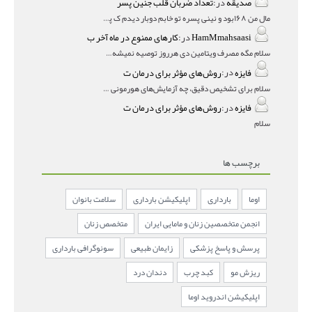
صدیقه
در:
تعداد ضربان قلب جنین پسر
مال من ۱۶۸بود و نینی پسره تو خابم دوبار دیدم ک پسره
HamMmahsaasi
در:
کارهای ممنوع در ماه آخر ب
سلام مگه مصرف ویتامین دی هرروز توصیه نمیشه؟درمقاله میگه
فایزه
در:
روش‌های مؤثر برای درمان ت
سلام برای تشخیص دقیق، چه آزمایش‌های هورمونی و چه سونوگر
فایزه
در:
روش‌های مؤثر برای درمان ت
سلام
برچسب ها
اوما
بارداری
اپلیکیشن بارداری
سلامت بانوان
انجمن متخصصین زنان و مامایی ایران
متخصص زنان
پرسش و پاسخ پزشکی
زایمان طبیعی
سونوگرافی بارداری
ریزش مو
کبد چرب
دندان درد
اپلیکیشن اندروید اوما