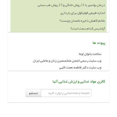
درمان بواسیر با 11 روش خانگی و 15 روش طب سنتی
اندازه طبیعی فولیکول برای بارداری
علائم کاهش ذخیره تخمدان چیست؟
آپاندیس کدام سمت است؟
پیوند ها
سلامت بانوان اوما
وب سایت رسمی انجمن متخصصین زنان و مامایی ایران
وب سایت دکتر فاطمه نعمت االهی
کالری مواد غذایی و ارزش غذایی آنها
جستجو