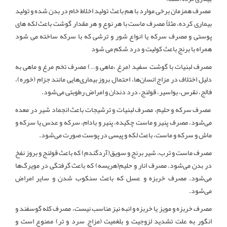
مصرف همزمان برخی موارد با هم باعث تولید اخلاط خام در بدن شده و تولید
بیماری کرده، مثلاً مصرف ماست با هر نوع و هر مقدار گوشت باعث لکه های
پوستی و مصرف سرکه یا انواع شور و ترشی که با سرکه ساخته می شود
همراه با برنج باعث کولیت و درد شکم می شود
مصرف لبنیات با گوشت سفید (مرغ ،ماهی و…) مصرف تخم مرغ و ماهی به
دلیل اختلاف در مزاج انسان‌ها، احتمال بروز بیماری‌هایی مانند جزام (خوره)،
فالج، نقرس، بواسیر، قولنج، درد دندان و امراض رطوبتی می‌شود.
مصرف سرکه و حلیم، مصرف لبنیات و ترشیجات باعث انجماد شیر در معده
می‌شود، مصرف پنیر و ماست چکیده، پنیر و بادام، سرکه و عدس یا سرکه و
ماش و سرکه و ماست، باعث لکه و پیسی در پوست صورت می‌شود.
مصرف ماست و ترب، شیر برنج و سویق(آردگندم) که باعث قولنج و بروز نفخ
در بدن می‌شود. مصرف انار و حلیم(هریسه) که باعث گرفتگی در مویرگ‌ها
می‌شود. مصرف خربزه و عسل که باعث سنکوب شدن و سایر امراض
می‌شود.
مصرف خربزه و مویز یا خربزه و انبه نیز مناسب نیست، مصرف کله گوسفند و
انگور به علت تشدید لزوجیت و بلغمیت (مزاج سرد و تر) ممنوع است و