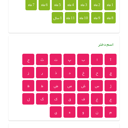
1 ماه
2 ماه
3 ماه
4 ماه
5 ماه
6 ماه
7 ماه
8 ماه
9 ماه
10 ماه
11 ماه
1 سال
اسم دختر
آ
ا
ب
پ
ت
ث
ج
چ
ح
خ
د
ذ
ر
ز
ژ
س
ش
ص
ض
ط
ظ
ع
غ
ف
ق
ک
گ
ل
م
ن
و
ه
ی