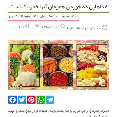
غذاهایی که خوردن همزمان آنها خطرناک است
انجمن متخصصین زنان و اوما
انتخاب نام کودک
دانشنامه اوما
سلامت بانوان
تغذیه و برنامه غذایی
فهرست مواد غذایی
اپلیکیشن بارداری و کودک اوما
6
2175
1394/11/28
بخش گردآوری سلامت اوما
تماس با ما
Facebook
Twitter
Pinterest
WhatsApp
Telegram
مصرف همزمان برخی موارد با هم باعث تولید اخلاط خام در بدن شده و تولید
بیماری کرده است.