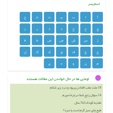
اسم پسر
آ
ا
ب
پ
ت
ث
ج
چ
ح
خ
د
ذ
ر
ز
ژ
س
ش
ص
ض
ط
ظ
ع
غ
ف
ق
ک
گ
ل
م
ن
و
ه
ی
اومایی ها در حال خواندن این مقالات هستند
18 علت عقب افتادن پریود و درد زیر شکم
14 سوال رایج شما درباره اسپرم
تغذیه کودک1تا5 سال
طبع چای سبز گرم است یا سرد؟