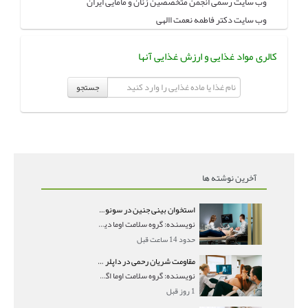
وب سایت رسمی انجمن متخصصین زنان و مامایی ایران
وب سایت دکتر فاطمه نعمت االهی
کالری مواد غذایی و ارزش غذایی آنها
جستجو
آخرین نوشته ها
استخوان بینی جنین در سونوگرافی؛ دیده نشدن یا دیر تشکیل شدن آن چه معنایی دارد؟
نویسنده: گروه سلامت اوما دیده نشدن استخوان بینی جن
حدود 14 ساعت قبل
مقاومت شریان رحمی در داپلر بارداری؛ PI و RI نرمال و تأثیر آن بر جنین
نویسنده: گروه سلامت اوما اگر در جواب سونوگرافی داپ
1 روز قبل