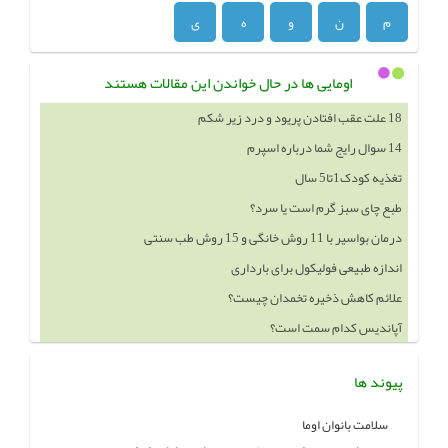
م
ن
و
ه
ی
اومایی ها در حال خواندن این مقالات هستند
18 علت عقب افتادن پریود و درد زیر شکم
14 سوال رایج شما درباره اسپرم
تغذیه کودک1تا5 سال
طبع چای سبز گرم است یا سرد؟
درمان بواسیر با 11 روش خانگی و 15 روش طب سنتی
اندازه طبیعی فولیکول برای بارداری
علائم کاهش ذخیره تخمدان چیست؟
آپاندیس کدام سمت است؟
پیوند ها
سلامت بانوان اوما