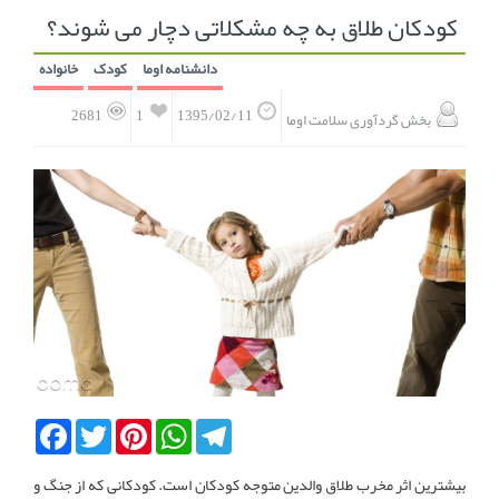
کودکان طلاق به چه مشکلاتی دچار می شوند؟
انجمن متخصصین زنان و اوما
انتخاب نام کودک
دانشنامه اوما
کودک
خانواده
فهرست مواد غذایی
اپلیکیشن بارداری و کودک اوما
1
2681
1395/02/11
بخش گردآوری سلامت اوما
تماس با ما
Facebook
Twitter
Pinterest
WhatsApp
Telegram
بیشترین اثر مخرب طلاق والدین متوجه کودکان است. کودکانی که از جنگ و