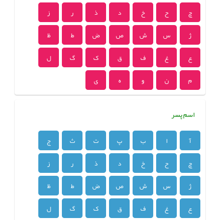
چ
ح
خ
د
ذ
ر
ز
ژ
س
ش
ص
ض
ط
ظ
ع
غ
ف
ق
ک
گ
ل
م
ن
و
ه
ی
اسم پسر
آ
ا
ب
پ
ت
ث
ج
چ
ح
خ
د
ذ
ر
ز
ژ
س
ش
ص
ض
ط
ظ
ع
غ
ف
ق
ک
گ
ل