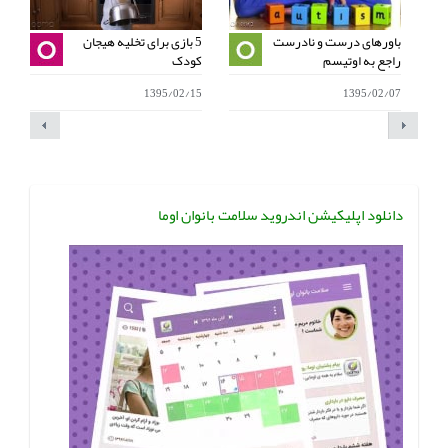
باورهای درست و نادرست
5 بازی برای تخلیه هیجان
ی
راجع به اوتیسم
کودک
ب
4
1395/02/15
1395/02/07
دانلود اپلیکیشن اندروید سلامت بانوان اوما