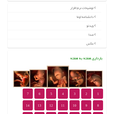
توضیحات نرم افزار
دانشنامه اوما
ویدئو
صدا
عکس
بارداری هفته به هفته
7
6
5
4
3
2
1
14
13
12
11
10
9
8