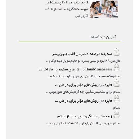
گرید جنین در IVF چیست؟ معنی AA، AB و BB و شانس موفقیت هر گرید
نویسنده: گروه سلامت اوما اگر در گزارش IVF با عباراتی
3 روز قبل
آخرین دیدگاه ها
صدیقه
در:
تعداد ضربان قلب جنین پسر
مال من ۱۶۸بود و نینی پسره تو خابم دوبار دیدم ک پسره
HamMmahsaasi
در:
کارهای ممنوع در ماه آخر ب
سلام مگه مصرف ویتامین دی هرروز توصیه نمیشه؟درمقاله میگه
فایزه
در:
روش‌های مؤثر برای درمان ت
سلام برای تشخیص دقیق، چه آزمایش‌های هورمونی و چه سونوگر
فایزه
در:
روش‌های مؤثر برای درمان ت
سلام
زبیده
در:
حاملگی خارج رحم؛ از علائم
سلام عزیزم من تا الان بارداری نداشتم قدام می‌کنم باردار