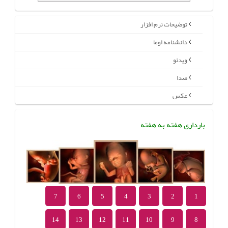
توضیحات نرم افزار
دانشنامه اوما
ویدئو
صدا
عکس
بارداری هفته به هفته
7
6
5
4
3
2
1
14
13
12
11
10
9
8