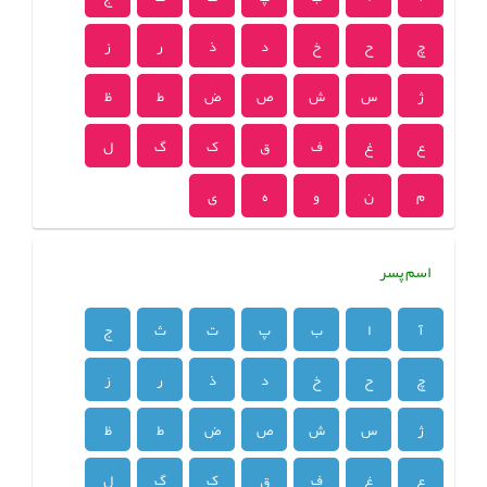
چ
ح
خ
د
ذ
ر
ز
ژ
س
ش
ص
ض
ط
ظ
ع
غ
ف
ق
ک
گ
ل
م
ن
و
ه
ی
اسم پسر
آ
ا
ب
پ
ت
ث
ج
چ
ح
خ
د
ذ
ر
ز
ژ
س
ش
ص
ض
ط
ظ
ع
غ
ف
ق
ک
گ
ل