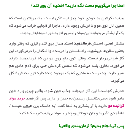
اصلا چرا می‌گوییم دست نگه دارید؟ (قضیه آن بوی تند)
ببینید، کراتین به خودی خود چیز ترسناکی نیست؛ یک پروتئین است که
همین الان توی مو و ناخن‌تان وجود دارد. ماجرا از آنجایی خراب می‌شود که
یک آرایشگر می‌خواهد این مواد را به زورِ اتو به خورد موهایتان بدهد.
مشکل اصلی، اسمش
فرمالدهید
است. همان بوی تند و تیزی که وقتی وارد
بعضی سالن‌ها می‌شوید، راه نفستان را می‌بندد و اشکتان را درمی‌آورد. این
گاز شوخی‌بردار نیست. وقتی اتوی داغ روی موادی که فرمالدهید دارند
می‌خورد، بخاری بلند می‌شود که تنفس کردنش حتی برای آدم عادی هم
ضرر دارد، چه برسد به مادری که یک موجود زنده دارد توی بدنش شکل
می‌گیرد.
خطرش کجاست؟ این گاز می‌تواند جذب خون شود. وقتی چیزی وارد خون
مادر شود، یعنی پتانسیل رسیدن به جنین را دارد. پس اگر قصد
خرید مواد
کراتینه مو
دارید یا آرایشگری به شما گفت "یه ماسک بزن هیچی نمیشه"،
لطفاً جدی نگیرید و جان خودتان و بچه را با مواد بی‌کیفیت ریسک نکنید.
پس کِی انجام بدیم؟ (زمان‌بندی واقعی)