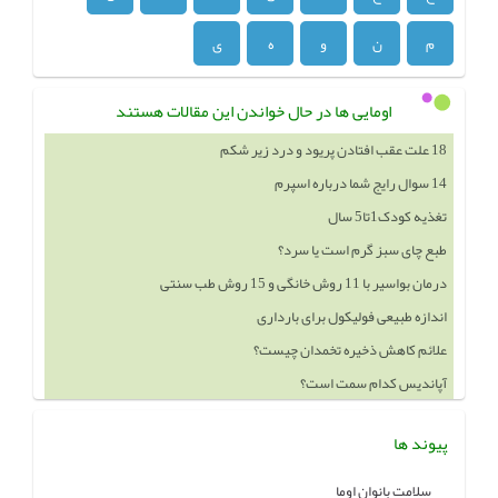
م
ن
و
ه
ی
اومایی ها در حال خواندن این مقالات هستند
14 سوال رایج شما درباره اسپرم
تغذیه کودک1تا5 سال
طبع چای سبز گرم است یا سرد؟
درمان بواسیر با 11 روش خانگی و 15 روش طب سنتی
اندازه طبیعی فولیکول برای بارداری
علائم کاهش ذخیره تخمدان چیست؟
آپاندیس کدام سمت است؟
خوردن چه چيزهايي باعث بزرگ شدن سينه ميشود
پیوند ها
سلامت بانوان اوما