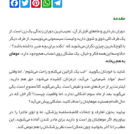
Facebook
Twitter
Pinterest
WhatsApp
Telegram
مقدمه
دوران بارداری و ماه‌های قبل از آن، عجیب‌ترین دوران زندگی یک زن است. از
یک طرف کلی ذوق و شوق دارید و لیست سیسمونی می‌نویسید، از طرف دیگر
با کوچک‌ترین چیزی نگران می‌شوید که "نکند برای بچه ضرر داشته باشد؟".
حالا وسط این‌همه فکر و خیال، یک مشکل روی اعصاب هم وجود دارد:
موهای
به هم ریخته.
شاید با خودتان بگویید "خب یک کراتین می‌کنم و راحت می‌شوم"، اما وقتی
اسم "مواد شیمیایی" می‌آید، ترمزتان کشیده می‌شود. حق هم دارید.
اینترنت پر از حرف‌های ضد و نقیض است. یکی می‌گوید کلاً ممنوع است، یکی
می‌گوید بعد از ماه سوم اشکالی ندارد. اما واقعیت چیست؟ اگر الان که در
حال اقدام هستید موهایتان را صاف کنید، مشکلی پیش می‌آید؟
بیایید بدون تعارف و جملات قلمبه‌سلمبه پزشکی، ته و توی ماجرا را در
بیاوریم. اگر موهایتان وز است و دارید برای مادر شدن آماده می‌شوید، این
مطلب را تا آخر بخوانید چون ممکن است نظر پزشک‌تان را هم عوض کند.