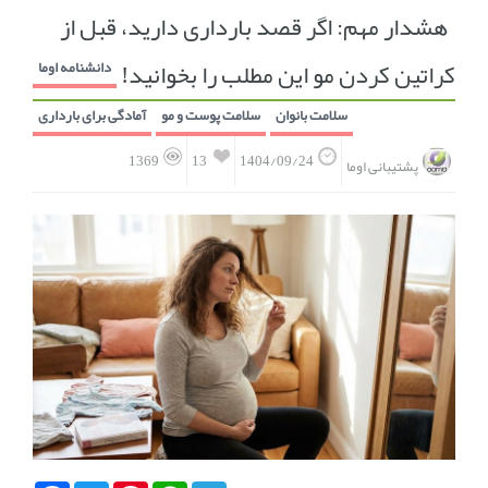
هشدار مهم: اگر قصد بارداری دارید، قبل از
انجمن متخصصین زنان و اوما
انتخاب نام کودک
کراتین کردن مو این مطلب را بخوانید!
دانشنامه اوما
فهرست مواد غذایی
اپلیکیشن بارداری و کودک اوما
سلامت بانوان
سلامت پوست و مو
آمادگی برای بارداری
تماس با ما
13
1369
1404/09/24
پشتیبانی اوما