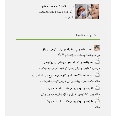
بلیچینگ یا کامپوزیت ۷ تفاوت مهم برای انتخاب درست
اگر فرم و نظم دندان‌ها مناسب است و مشکل
1 روز قبل
آخرین دیدگاه ها
delaram
در:
چرا شیاف پروژسترون از واژ
من همیشه تو معتقد میزاشتم,,😑😐
صدیقه
در:
تعداد ضربان قلب جنین پسر
مال من ۱۶۸بود و نینی پسره تو خابم دوبار دیدم ک پسره
HamMmahsaasi
در:
کارهای ممنوع در ماه آخر ب
سلام مگه مصرف ویتامین دی هرروز توصیه نمیشه؟درمقاله میگه
فایزه
در:
روش‌های مؤثر برای درمان ت
سلام برای تشخیص دقیق، چه آزمایش‌های هورمونی و چه سونوگر
فایزه
در:
روش‌های مؤثر برای درمان ت
سلام