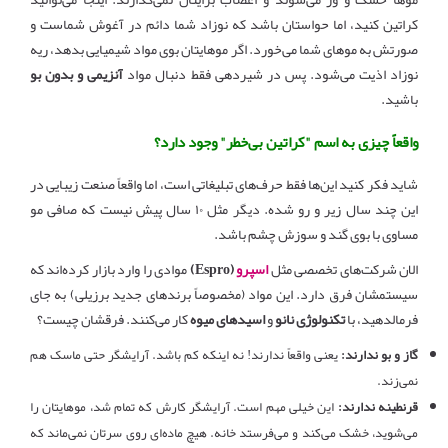
کراتین کنید، اما حواستان باشد که نوزاد شما دائم در آغوش شماست و
صورتش به موهای شما می‌خورد. اگر موهایتان بوی مواد شیمیایی بدهد، ریه
نوزاد اذیت می‌شود. پس در شیردهی فقط دنبال مواد
آنزیمی و بدون بو
باشید.
واقعاً چیزی به اسم "کراتین بی‌خطر" وجود دارد؟
شاید فکر کنید این‌ها فقط حرف‌های تبلیغاتی است، اما واقعاً صنعت زیبایی در
این چند سال زیر و رو شده. دیگر مثل ۱۰ سال پیش نیست که صافی مو
مساوی با بوی گند و سوزش چشم باشد.
الان شرکت‌های تخصصی مثل
اسپرو
(Espro)
موادی را وارد بازار کرده‌اند که
سیستمشان فرق دارد. این مواد (مخصوصاً برندهای جدید برزیلی) به جای
فرمالدهید، با
تکنولوژی نانو
و
اسیدهای میوه
کار می‌کنند. فرقشان چیست؟
گاز و بو ندارند:
یعنی واقعاً ندارند! نه اینکه کم باشد. آرایشگر حتی ماسک هم
نمی‌زند.
قرنطینه ندارند:
این خیلی مهم است. آرایشگر کارش که تمام شد، موهایتان را
می‌شوید، خشک می‌کند و می‌فرستد خانه. هیچ ماده‌ای روی سرتان نمی‌ماند که