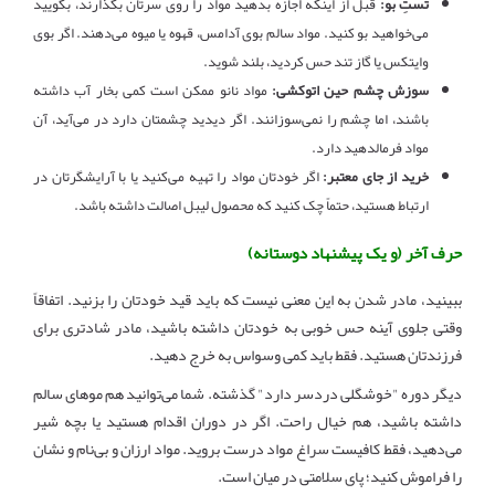
تستِ بو:
قبل از اینکه اجازه بدهید مواد را روی سرتان بگذارند، بگویید
می‌خواهید بو کنید. مواد سالم بوی آدامس، قهوه یا میوه می‌دهند. اگر بوی
وایتکس یا گاز تند حس کردید، بلند شوید.
سوزش چشم حین اتوکشی:
مواد نانو ممکن است کمی بخار آب داشته
باشند، اما چشم را نمی‌سوزانند. اگر دیدید چشمتان دارد در می‌آید، آن
مواد فرمالدهید دارد.
خرید از جای معتبر:
اگر خودتان مواد را تهیه می‌کنید یا با آرایشگرتان در
ارتباط هستید، حتماً چک کنید که محصول لیبل اصالت داشته باشد.
حرف آخر (و یک پیشنهاد دوستانه)
ببینید، مادر شدن به این معنی نیست که باید قید خودتان را بزنید. اتفاقاً
وقتی جلوی آینه حس خوبی به خودتان داشته باشید، مادر شادتری برای
فرزندتان هستید. فقط باید کمی وسواس به خرج دهید.
دیگر دوره "خوشگلی دردسر دارد" گذشته. شما می‌توانید هم موهای سالم
داشته باشید، هم خیال راحت. اگر در دوران اقدام هستید یا بچه شیر
می‌دهید، فقط کافیست سراغ مواد درست بروید. مواد ارزان و بی‌نام و نشان
را فراموش کنید؛ پای سلامتی در میان است.