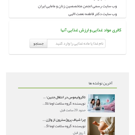
وب سایت رسمی انجمن متخصصین زنان و مامایی ایران
وب سایت دکتر فاطمه نعمت االهی
کالری مواد غذایی و ارزش غذایی آنها
جستجو
آخرین نوشته ها
تاکرولیموس در انتقال جنین؛ آیا شانس لانه‌گزینی را افزایش می‌دهد؟
نویسنده: گروه سلامت اوما تاکرولیموس در انتقال جنین
حدود 20 ساعت قبل
چرا شیاف پروژسترون از واژن بیرون می‌ریزد؟ میزان جذب و زمان صحیح مصرف
نویسنده: گروه سلامت اوما اگر بعد از گذاشتن شیاف پر
1 روز قبل