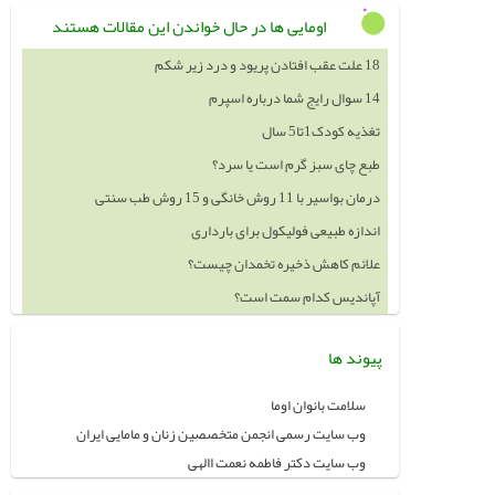
اومایی ها در حال خواندن این مقالات هستند
18 علت عقب افتادن پریود و درد زیر شکم
14 سوال رایج شما درباره اسپرم
تغذیه کودک1تا5 سال
طبع چای سبز گرم است یا سرد؟
درمان بواسیر با 11 روش خانگی و 15 روش طب سنتی
اندازه طبیعی فولیکول برای بارداری
علائم کاهش ذخیره تخمدان چیست؟
آپاندیس کدام سمت است؟
پیوند ها
سلامت بانوان اوما
وب سایت رسمی انجمن متخصصین زنان و مامایی ایران
وب سایت دکتر فاطمه نعمت االهی