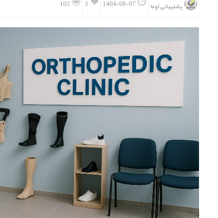
3
102
1404/08/07
پشتیبانی اوما