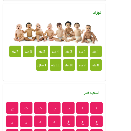
نوزاد
1 ماه
2 ماه
3 ماه
4 ماه
5 ماه
6 ماه
7 ماه
8 ماه
9 ماه
10 ماه
11 ماه
1 سال
اسم دختر
آ
ا
ب
پ
ت
ث
ج
چ
ح
خ
د
ذ
ر
ز