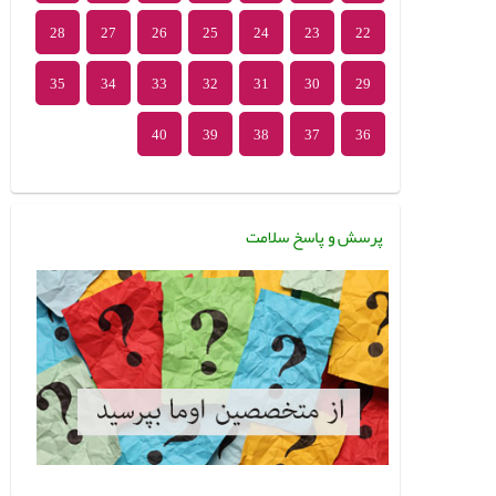
28
27
26
25
24
23
22
35
34
33
32
31
30
29
40
39
38
37
36
پرسش و پاسخ سلامت