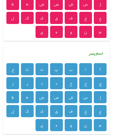
ژ
س
ش
ص
ض
ط
ظ
ع
غ
ف
ق
ک
گ
ل
م
ن
و
ه
ی
اسم پسر
آ
ا
ب
پ
ت
ث
ج
چ
ح
خ
د
ذ
ر
ز
ژ
س
ش
ص
ض
ط
ظ
ع
غ
ف
ق
ک
گ
ل
م
ن
و
ه
ی