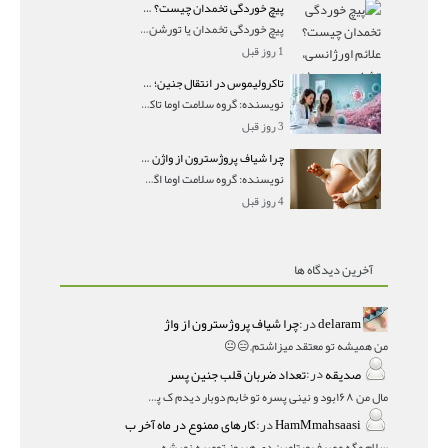
پیچ خوردگی تخمدان چیست؟ علائم اورژانسی، تشخیص و درمان تورشن تخمدان
پیچ خوردگی تخمدان یا تورشن تخمدان زمانی رخ می‌ده
1 روز قبل
تاکرولیموس در انتقال جنین؛ آیا شانس لانه‌گزینی را افزایش می‌دهد؟
نویسنده: گروه سلامت اوما تاکرولیموس در انتقال جنین
3 روز قبل
چرا شیاف پروژسترون از واژن بیرون می‌ریزد؟ میزان جذب و زمان صحیح مصرف
نویسنده: گروه سلامت اوما اگر بعد از گذاشتن شیاف پر
4 روز قبل
آخرین دیدگاه ها
delaram
در:
چرا شیاف پروژسترون از واژ
من همیشه تو معتقد میزاشتم,,😑😐
صدیقه
در:
تعداد ضربان قلب جنین پسر
مال من ۱۶۸بود و نینی پسره تو خابم دوبار دیدم ک پسره
HamMmahsaasi
در:
کارهای ممنوع در ماه آخر ب
سلام مگه مصرف ویتامین دی هرروز توصیه نمیشه؟درمقاله میگه