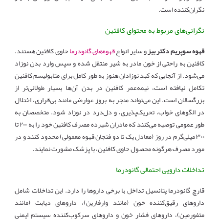
نگران‌کننده است.
نگرانی‌های مربوط به محتوای کافئین
قهوه سوپریم دکتر بیز
و سایر انواع
قهوه‌های گانودرما
حاوی کافئین هستند.
کافئین به راحتی از خون مادر به شیر منتقل شده و سپس وارد بدن نوزاد
می‌شود. از آنجایی که کبد نوزادان هنوز به طور کامل برای متابولیسم کافئین
تکامل نیافته است، نیمه‌عمر کافئین در بدن آن‌ها بسیار طولانی‌تر از
بزرگسالان است. این می‌تواند منجر به بروز عوارضی مانند بی‌قراری، اختلال
در الگوهای خواب، تحریک‌پذیری، و دل‌درد در نوزاد شود. متخصصان به
طور عمومی توصیه می‌کنند که مادران شیرده مصرف کافئین خود را به ۲۰۰ تا
۳۰۰ میلی‌گرم در روز (معادل یک تا دو فنجان قهوه معمولی) محدود کنند و در
مورد مصرف هرگونه محصول حاوی کافئین، با پزشک مشورت نمایند.
تداخلات دارویی احتمالی گانودرما
قارچ گانودرما پتانسیل تداخل با برخی داروها را دارد. این تداخلات شامل
داروهای رقیق‌کننده خون (مانند وارفارین)، داروهای دیابت (مانند
متفورمین)، داروهای فشار خون و داروهای سرکوب‌کننده سیستم ایمنی