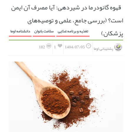
قهوه گانودرما در شیردهی: آیا مصرف آن ایمن
انجمن متخصصین زنان و اوما
انتخاب نام کودک
است؟ (بررسی جامع، علمی و توصیه‌های
فهرست مواد غذایی
اپلیکیشن بارداری و کودک اوما
پزشکان)
تغذیه و برنامه غذایی
سلامت بانوان
دانشنامه اوما
تماس با ما
1
182
1404/07/05
پشتیبانی اوما