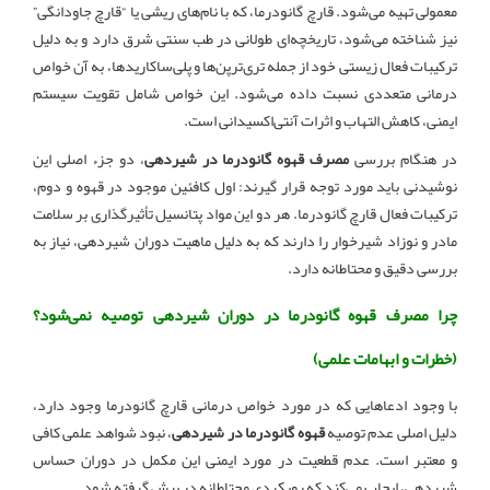
معمولی تهیه می‌شود. قارچ گانودرما، که با نام‌های ریشی یا “قارچ جاودانگی”
نیز شناخته می‌شود، تاریخچه‌ای طولانی در طب سنتی شرق دارد و به دلیل
ترکیبات فعال زیستی خود از جمله تری‌ترپن‌ها و پلی‌ساکاریدها، به آن خواص
درمانی متعددی نسبت داده می‌شود. این خواص شامل تقویت سیستم
ایمنی، کاهش التهاب و اثرات آنتی‌اکسیدانی است.
در هنگام بررسی
مصرف قهوه گانودرما در شیردهی
، دو جزء اصلی این
نوشیدنی باید مورد توجه قرار گیرند: اول کافئین موجود در قهوه و دوم،
ترکیبات فعال قارچ گانودرما. هر دو این مواد پتانسیل تأثیرگذاری بر سلامت
مادر و نوزاد شیرخوار را دارند که به دلیل ماهیت دوران شیردهی، نیاز به
بررسی دقیق و محتاطانه دارد.
چرا مصرف قهوه گانودرما در دوران شیردهی توصیه نمی‌شود؟
(خطرات و ابهامات علمی)
با وجود ادعاهایی که در مورد خواص درمانی قارچ گانودرما وجود دارد،
دلیل اصلی عدم توصیه
قهوه گانودرما در شیردهی
، نبود شواهد علمی کافی
و معتبر است. عدم قطعیت در مورد ایمنی این مکمل در دوران حساس
شیردهی، ایجاب می‌کند که رویکردی محتاطانه در پیش گرفته شود.