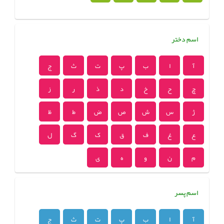
اسم دختر
آ
ا
ب
پ
ت
ث
ج
چ
ح
خ
د
ذ
ر
ز
ژ
س
ش
ص
ض
ط
ظ
ع
غ
ف
ق
ک
گ
ل
م
ن
و
ه
ی
اسم پسر
آ
ا
ب
پ
ت
ث
ج