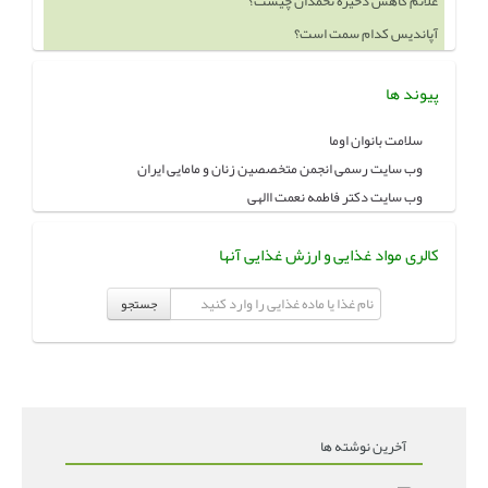
آپاندیس کدام سمت است؟
خوردن چه چيزهايي باعث بزرگ شدن سينه ميشود
پیوند ها
سلامت بانوان اوما
وب سایت رسمی انجمن متخصصین زنان و مامایی ایران
وب سایت دکتر فاطمه نعمت االهی
کالری مواد غذایی و ارزش غذایی آنها
جستجو
آخرین نوشته ها