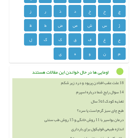
چ
ح
خ
د
ذ
ر
ز
ژ
س
ش
ص
ض
ط
ظ
ع
غ
ف
ق
ک
گ
ل
م
ن
و
ه
ی
اومایی ها در حال خواندن این مقالات هستند
14 سوال رایج شما درباره اسپرم
تغذیه کودک1تا5 سال
طبع چای سبز گرم است یا سرد؟
درمان بواسیر با 11 روش خانگی و 15 روش طب سنتی
اندازه طبیعی فولیکول برای بارداری
علائم کاهش ذخیره تخمدان چیست؟