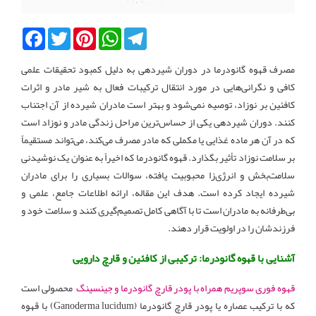
Facebook
Twitter
Pinterest
WhatsApp
Telegram
مصرف قهوه گانودرما در دوران شیردهی به دلیل کمبود تحقیقات علمی
کافی و نگرانی‌هایی در مورد انتقال ترکیبات فعال به شیر مادر و اثرات
کافئین بر نوزاد، توصیه نمی‌شود و بهتر است مادران شیرده از آن اجتناب
کنند. دوران شیردهی یکی از حساس‌ترین مراحل زندگی مادر و نوزاد است
که در آن هر ماده غذایی یا مکملی که مادر مصرف می‌کند، می‌تواند مستقیماً
بر سلامت نوزاد تأثیر بگذارد. قهوه گانودرما که اخیراً به عنوان یک نوشیدنی
سلامت‌بخش و انرژی‌زا محبوبیت یافته، سوالات بسیاری را برای مادران
شیرده ایجاد کرده است. هدف این مقاله، ارائه اطلاعات جامع، علمی و
بی‌طرفانه به مادران است تا با آگاهی کامل تصمیم‌گیری کنند و سلامت خود و
فرزندشان را در اولویت قرار دهند.
آشنایی با قهوه گانودرما: ترکیبی از کافئین و قارچ دارویی
قهوه فوری سوپریم همراه با پودر قارچ گانودرما و جینسینگ
محصولی است
که با ترکیب عصاره یا پودر قارچ گانودرما (Ganoderma lucidum) با قهوه