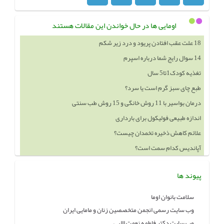
اومایی ها در حال خواندن این مقالات هستند
14 سوال رایج شما درباره اسپرم
تغذیه کودک1تا5 سال
طبع چای سبز گرم است یا سرد؟
درمان بواسیر با 11 روش خانگی و 15 روش طب سنتی
اندازه طبیعی فولیکول برای بارداری
علائم کاهش ذخیره تخمدان چیست؟
آپاندیس کدام سمت است؟
خوردن چه چيزهايي باعث بزرگ شدن سينه ميشود
پیوند ها
سلامت بانوان اوما
وب سایت رسمی انجمن متخصصین زنان و مامایی ایران
وب سایت دکتر فاطمه نعمت االهی