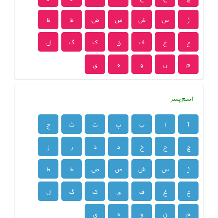
ژ
س
ش
ص
ض
ط
ظ
ع
غ
ف
ق
ک
گ
ل
م
ن
و
ه
ی
اسم پسر
آ
ا
ب
پ
ت
ث
ج
چ
ح
خ
د
ذ
ر
ز
ژ
س
ش
ص
ض
ط
ظ
ع
غ
ف
ق
ک
گ
ل
م
ن
و
ه
ی