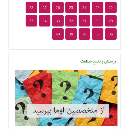
28
27
26
25
24
23
22
35
34
33
32
31
30
29
40
39
38
37
36
پرسش و پاسخ سلامت