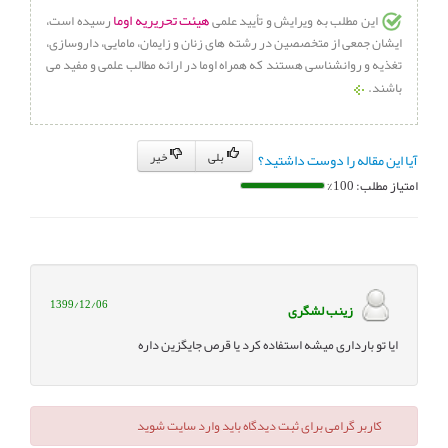
What is hydroxyzine?
Last updated
Sophia Entringer, PharmD.
هیئت تحریریه اوما
این مطلب به ویرایش و تأیید علمی
رسیده است،
on Dec 8, 2020.
ایشان جمعی از متخصصین در رشته های زنان و زایمان، مامایی، داروسازی،
تغذیه و روانشناسی هستند که همراه اوما در ارائه مطالب علمی و مفید می
باشند.
بلی
خیر
آیا این مقاله را دوست داشتید؟
امتیاز مطلب: 100%
1399/12/06
زینب لشگری
ایا تو بارداری میشه استفاده کرد یا قرص جایگزین داره
کاربر گرامی برای ثبت دیدگاه باید وارد سایت شوید