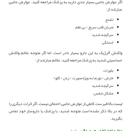
اگر عوارض جانبی بسیار جدی دارید به پزشک مراجعه کنید. عوارض جانبی
عبارتند از:
تشنج
ضربان قلب سریع / بی نظم
سرگیجه شدید
خستگی
واکنش آلرژیک به این دارو بسیار نادر است. اما اگر متوجه علائم واکنش
حساسیتی شدید به پزشک مراجعه کنید. علائم عبارتند از:
بثورات
خارش / تورم (به ویژه صورت / زبان / گلو)
سرگیجه شدید
مشکل تنفس.
لیست بالا فهرست کاملی از عوارض جانبی احتمالی نیست. اگر اثرات دیگری را
که در بالا ذکر نشده است متوجه شدید، با پزشک یا داروساز خود تماس
بگیرید.
موارد احتیاط در هیدروکسی زین