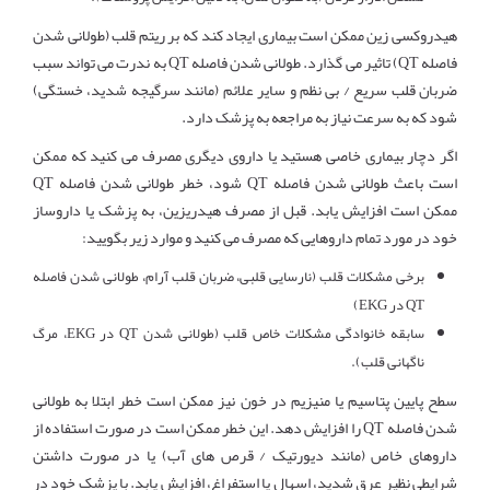
هیدروکسی زین ممکن است بیماری ایجاد کند که بر ریتم قلب (طولانی شدن
فاصله QT) تاثیر می گذارد. طولانی شدن فاصله QT به ندرت می تواند سبب
ضربان قلب سریع / بی نظم و سایر علائم (مانند سرگیجه شدید، خستگی)
شود که به سرعت نیاز به مراجعه به پزشک دارد.
اگر دچار بیماری خاصی هستید یا داروی دیگری مصرف می کنید که ممکن
است باعث طولانی شدن فاصله QT شود، خطر طولانی شدن فاصله QT
ممکن است افزایش یابد. قبل از مصرف هیدریزین، به پزشک یا داروساز
خود در مورد تمام داروهایی که مصرف می کنید و موارد زیر بگویید:
برخی مشکلات قلب (نارسایی قلبی، ضربان قلب آرام، طولانی شدن فاصله
QT در EKG)
سابقه خانوادگی مشکلات خاص قلب (طولانی شدن QT در EKG، مرگ
ناگهانی قلب).
سطح پایین پتاسیم یا منیزیم در خون نیز ممکن است خطر ابتلا به طولانی
شدن فاصله QT را افزایش دهد. این خطر ممکن است در صورت استفاده از
داروهای خاص (مانند دیورتیک / قرص های آب) یا در صورت داشتن
شرایطی نظیر عرق شدید، اسهال یا استفراغ، افزایش یابد. با پزشک خود در