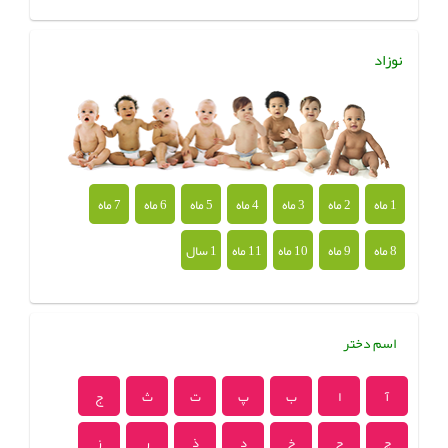
نوزاد
1 ماه
2 ماه
3 ماه
4 ماه
5 ماه
6 ماه
7 ماه
8 ماه
9 ماه
10 ماه
11 ماه
1 سال
اسم دختر
آ
ا
ب
پ
ت
ث
ج
چ
ح
خ
د
ذ
ر
ز