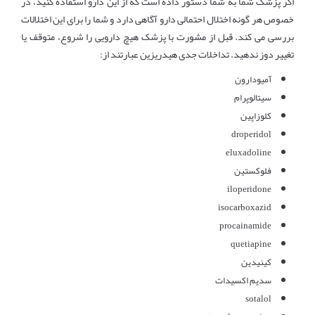
اگر پزشک شما به شما دستور داده است که از این دارو استفاده کنید، در
خصوص هر گونه اختلال احتمالی دارو آگاهی دارد و شما را برای این اختلالات
بررسی می کند. قبل از مشورت با پزشک هیچ دارویی را شروع، متوقف یا
تغییر دوز ندهید. تداخلات جدی هیدریزین عبارتند از:
آمیودارون
سیتالوپرام
کلوزاپین
droperidol
eluxadoline
فلوکستین
iloperidone
isocarboxazid
procainamide
quetiapine
کینیدین
سدیم اکسیدات
sotalol