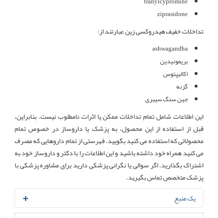
tranylcypromine
ziprasidone
تداخلات خفیف هیدروکسی زین عبارتند از:
ashwagandha
بریمونیدین
اکالیپتوس
گزنه
جین سنگ سیبری
این اطلاعات شامل تمام تداخلات ممکن یا اثرات نامطلوب نیست. بنابراین،
قبل از استفاده از این محصول، به پزشک یا داروساز در خصوص تمام
محصولاتی که استفاده می کنید بگویید. فهرستی از تمام داروهایی که مصرف
می کنید همراه خود داشته باشید و این اطلاعات را با دکتر و داروساز خود به
اشتراک بگذارید. اگر سوالی یا نگرانی پزشکی دارید برای مشاوره پزشکی با
پزشک متخصص تماس بگیرید.
یک منبع