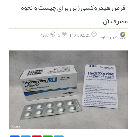
قرص هیدروکسی زین برای چیست و نحوه
انجمن متخصصین زنان و اوما
انتخاب نام کودک
مصرف آن
فهرست مواد غذایی
اپلیکیشن بارداری و کودک اوما
5
4237
1404/02/21
تحریریه اوما
تماس با ما