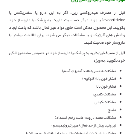
قبل از مصرف هیدروکسی زین، اگر به این دارو یا سفتریکسن یا
levocetirizine یا مواد دیگر حساسیت دارید، به پزشک یا داروساز خود
بگویید. این محصول ممکن است حاوی مواد غیر فعال باشد که باعث ایجاد
واکنش های آلرژیک و یا مشکلات دیگر می شود. برای اطلاعات بیشتر با
داروساز خود صحبت کنید.
قبل از مصرف این دارو، به پزشک یا داروساز خود در خصوص سابقه پزشکی
خود بگویید، به ویژه:
مشکلات تنفسی (مانند آمفیزم، آسم)
فشار خون بالا (گلوکوم)
فشار خون بالا
مشکلات کلیوی،
مشکلات کبدی
تشنج
مشکلات معده / روده (مانند زخم، انسداد)
تیروئید بیش از حد فعال (هیپرتیروئیدیسم)
مشکل ادرار کردن (به عنوان مثال، به دلیل افزایش پروستات).