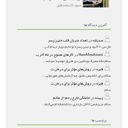
حدود 21 ساعت قبل
آخرین دیدگاه ها
صدیقه
در:
تعداد ضربان قلب جنین پسر
مال من ۱۶۸بود و نینی پسره تو خابم دوبار دیدم ک پسره
HamMmahsaasi
در:
کارهای ممنوع در ماه آخر ب
سلام مگه مصرف ویتامین دی هرروز توصیه نمیشه؟درمقاله میگه
فایزه
در:
روش‌های مؤثر برای درمان ت
سلام برای تشخیص دقیق، چه آزمایش‌های هورمونی و چه سونوگر
فایزه
در:
روش‌های مؤثر برای درمان ت
سلام
زبیده
در:
حاملگی خارج رحم؛ از علائم
سلام عزیزم من تا الان بارداری نداشتم قدام می‌کنم باردار
برچسب ها