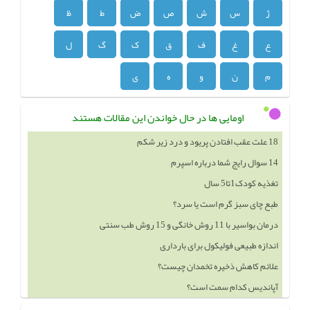
ژ
س
ش
ص
ض
ط
ظ
ع
غ
ف
ق
ک
گ
ل
م
ن
و
ه
ی
اومایی ها در حال خواندن این مقالات هستند
18 علت عقب افتادن پریود و درد زیر شکم
14 سوال رایج شما درباره اسپرم
تغذیه کودک1تا5 سال
طبع چای سبز گرم است یا سرد؟
درمان بواسیر با 11 روش خانگی و 15 روش طب سنتی
اندازه طبیعی فولیکول برای بارداری
علائم کاهش ذخیره تخمدان چیست؟
آپاندیس کدام سمت است؟