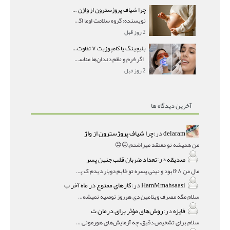
چرا شیاف پروژسترون از واژن بیرون می‌ریزد؟ میزان جذب و زمان صحیح مصرف
نویسنده: گروه سلامت اوما اگر بعد از گذاشتن شیاف پر
2 روز قبل
بلیچینگ یا کامپوزیت ۷ تفاوت مهم برای انتخاب درست
اگر فرم و نظم دندان‌ها مناسب است و مشکل
2 روز قبل
آخرین دیدگاه ها
delaram
در:
چرا شیاف پروژسترون از واژ
من همیشه تو معتقد میزاشتم,,😑😐
صدیقه
در:
تعداد ضربان قلب جنین پسر
مال من ۱۶۸بود و نینی پسره تو خابم دوبار دیدم ک پسره
HamMmahsaasi
در:
کارهای ممنوع در ماه آخر ب
سلام مگه مصرف ویتامین دی هرروز توصیه نمیشه؟درمقاله میگه
فایزه
در:
روش‌های مؤثر برای درمان ت
سلام برای تشخیص دقیق، چه آزمایش‌های هورمونی و چه سونوگر