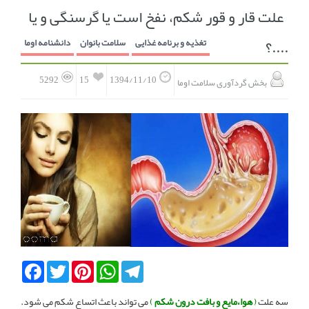
علت قار و قور شکم، نفخ است یا گرسنگی و یا
انجمن متخصصین زنان و اوما
انتخاب نام کودک
....؟
تغذیه و برنامه غذایی
سلامت بانوان
دانشنامه اوما
فهرست مواد غذایی
اپلیکیشن بارداری و کودک اوما
15
5292
1394/11/10
بخش گردآوری سلامت اوما
تماس با ما
Facebook
Twitter
Pinterest
WhatsApp
Telegram
سه علت
(
هوا،مایع و بافت درون شکم
)
می تواند باعث اتساع شکم می شود.