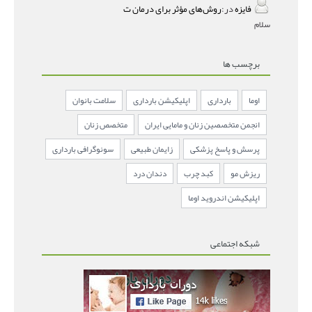
فایزه
در:
روش‌های مؤثر برای درمان ت
سلام
برچسب ها
اوما
بارداری
اپلیکیشن بارداری
سلامت بانوان
انجمن متخصصین زنان و مامایی ایران
متخصص زنان
پرسش و پاسخ پزشکی
زایمان طبیعی
سونوگرافی بارداری
ریزش مو
کبد چرب
دندان درد
اپلیکیشن اندروید اوما
شبکه اجتماعی