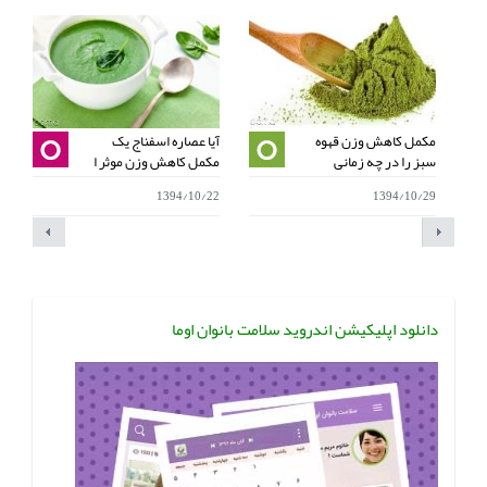
مکمل کاهش وزن قهوه
آیا عصاره اسفناج یک
ع
سبز را در چه زمانی
مکمل کاهش وزن موثر ا
ا
5
1394/10/22
1394/10/29
دانلود اپلیکیشن اندروید سلامت بانوان اوما