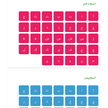
اسم دختر
آ
ا
ب
پ
ت
ث
ج
چ
ح
خ
د
ذ
ر
ز
ژ
س
ش
ص
ض
ط
ظ
ع
غ
ف
ق
ک
گ
ل
م
ن
و
ه
ی
اسم پسر
آ
ا
ب
پ
ت
ث
ج
چ
ح
خ
د
ذ
ر
ز