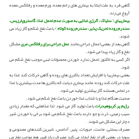
گاهی فرد به علت ابتلا به بیماری های زخم معده، ورم معده و رفلاکس معده
آروغ می زند.
بیماریهای
(
سلیاک ، آلرژی غذایی به صورت عدم تحمل غذا، گاستروپارزیس،
سندرم روده تحریک پذیر، سندرم روده کوتاه
)
باعث نفخ شکم و گاز زیاد می
شوند.
گاهی بعد از بعضی اعمال جراحی مانند
عمل جراحی برای رفلاکس مری
مشکل
نفخ و گاز زیاد پیدا می شود.
اگر کسی به لاکتوز تحمل ندارد خوردن محصولات لبنی موجب نفخ شکم می
شود.
بعضی بیماریها با افزایش تعداد باکتری های روده و گاهی حرکات کند غذا به
علت حرکات کند روده، مانند بیماری دیابت که باکتری ها مدت بیشتری با غذا
در تماس هستند گاز بیشتری تولید می شود.
صحبت هنگام غذا و با شتاب غذا خوردن باعث نفخ شکم می شود.
رژیم پر کربوهیدرات
باعث تولید گاز می شود لذا غذاهایی که مقدار زیادی
سیب زمینی، ذرت و جو دارند باعث نفخ شکم می شود برخی با خوردن شیر
دچار این مشکل می شوند.
مصرف بستنی، ماست، حبوبات، پنیر، آدامس، شیرین کنندهای مصنوعی و
سویا در بعضی افراد نفخ ایجاد می کند مصرف زیاد فیبر هم موجب نفخ می