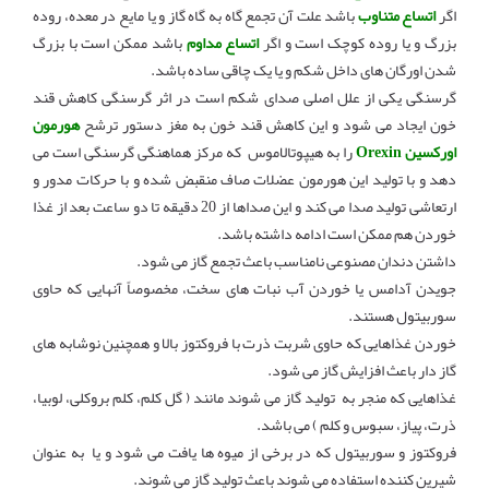
اگر
اتساع متناوب
باشد علت آن تجمع گاه به گاه گاز و یا مایع در معده، روده
بزرگ و یا روده کوچک است و اگر
اتساع مداوم
باشد ممکن است با بزرگ
شدن اورگان های داخل شکم و یا یک چاقی ساده باشد.
گرسنگی یکی از علل اصلی صدای شکم است در اثر گرسنگی کاهش قند
خون ایجاد می شود و این کاهش قند خون به مغز دستور ترشح
هورمون
اورکسین Orexin
را به هیپوتالاموس که مرکز هماهنگی گرسنگی است می
دهد و با تولید این هورمون عضلات صاف منقبض شده و با حرکات مدور و
ارتعاشی تولید صدا می کند و این صداها از 20 دقیقه تا دو ساعت بعد از غذا
خوردن هم ممکن است ادامه داشته باشد.
داشتن دندان مصنوعی نامناسب باعث تجمع گاز می شود.
جویدن آدامس یا خوردن آب نبات های سخت، مخصوصاً آنهایی که حاوی
سوربیتول هستند.
خوردن غذاهایی که حاوی شربت ذرت با فروکتوز بالا و همچنین نوشابه های
گاز دار باعث افزایش گاز می شود.
غذاهایی که منجر به تولید گاز می شوند مانند ( گل کلم، کلم بروکلی، لوبیا،
ذرت، پیاز، سبوس و کلم ) می باشد.
فروکتوز و سوربیتول که در برخی از میوه ها یافت می شود و یا به عنوان
شیرین کننده استفاده می شوند باعث تولید گاز می شوند.