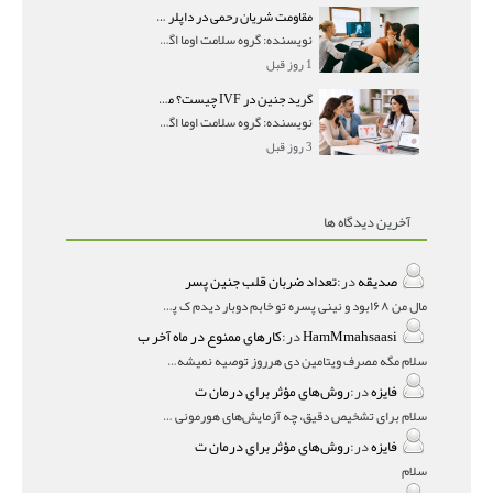
مقاومت شریان رحمی در داپلر بارداری؛ PI و RI نرمال و تأثیر آن بر جنین
نویسنده: گروه سلامت اوما اگر در جواب سونوگرافی داپ
1 روز قبل
گرید جنین در IVF چیست؟ معنی AA، AB و BB و شانس موفقیت هر گرید
نویسنده: گروه سلامت اوما اگر در گزارش IVF با عباراتی
3 روز قبل
آخرین دیدگاه ها
صدیقه
در:
تعداد ضربان قلب جنین پسر
مال من ۱۶۸بود و نینی پسره تو خابم دوبار دیدم ک پسره
HamMmahsaasi
در:
کارهای ممنوع در ماه آخر ب
سلام مگه مصرف ویتامین دی هرروز توصیه نمیشه؟درمقاله میگه
فایزه
در:
روش‌های مؤثر برای درمان ت
سلام برای تشخیص دقیق، چه آزمایش‌های هورمونی و چه سونوگر
فایزه
در:
روش‌های مؤثر برای درمان ت
سلام