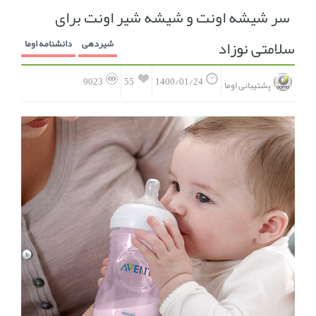
سر شیشه اونت و شیشه شیر اونت برای
انجمن متخصصین زنان و اوما
انتخاب نام کودک
سلامتی نوزاد
شیردهی
دانشنامه اوما
فهرست مواد غذایی
اپلیکیشن بارداری و کودک اوما
55
9023
1400/01/24
پشتیبانی اوما
تماس با ما