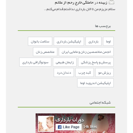
زبیده
در:
حاملگی خارج رحم؛ از علائم
سلام عزیزم من تا الان بارداری نداشتم قدام می‌کنم باردار
برچسب ها
اوما
بارداری
اپلیکیشن بارداری
سلامت بانوان
انجمن متخصصین زنان و مامایی ایران
متخصص زنان
پرسش و پاسخ پزشکی
زایمان طبیعی
سونوگرافی بارداری
ریزش مو
کبد چرب
دندان درد
اپلیکیشن اندروید اوما
شبکه اجتماعی