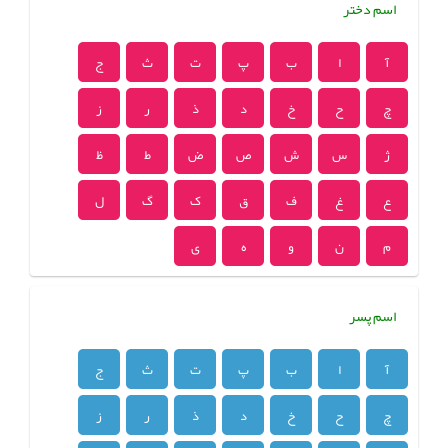
اسم دختر
آ
ا
ب
پ
ت
ث
ج
چ
ح
خ
د
ذ
ر
ز
ژ
س
ش
ص
ض
ط
ظ
ع
غ
ف
ق
ک
گ
ل
م
ن
و
ه
ی
اسم پسر
آ
ا
ب
پ
ت
ث
ج
چ
ح
خ
د
ذ
ر
ز