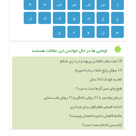
ژ
س
ش
ص
ض
ط
ظ
ع
غ
ف
ق
ک
گ
ل
م
ن
و
ه
ی
اومایی ها در حال خواندن این مقالات هستند
14 سوال رایج شما درباره اسپرم
تغذیه کودک1تا5 سال
طبع چای سبز گرم است یا سرد؟
درمان بواسیر با 11 روش خانگی و 15 روش طب سنتی
اندازه طبیعی فولیکول برای بارداری
علائم کاهش ذخیره تخمدان چیست؟
آپاندیس کدام سمت است؟
خوردن چه چيزهايي باعث بزرگ شدن سينه ميشود