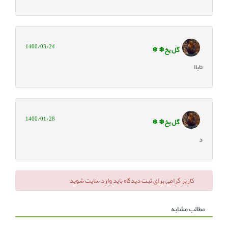
1400/03/24
گل یخ❄ ❄
تاباا
1400/01/28
گل یخ❄ ❄
د
کاربر گرامی برای ثبت دیدگاه باید وارد سایت شوید
مطالب مشابه