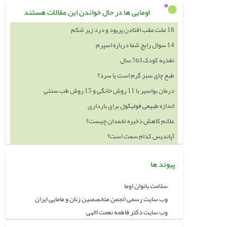
اومایی ها در حال خواندن این مقالات هستند
18 علت عقب افتادن پریود و درد زیر شکم
14 سوال رایج شما درباره اسپرم
تغذیه کودک1تا5 سال
طبع چای سبز گرم است یا سرد؟
درمان بواسیر با 11 روش خانگی و 15 روش طب سنتی
اندازه طبیعی فولیکول برای بارداری
علائم کاهش ذخیره تخمدان چیست؟
آپاندیس کدام سمت است؟
پیوند ها
سلامت بانوان اوما
وب سایت رسمی انجمن متخصصین زنان و مامایی ایران
وب سایت دکتر فاطمه نعمت االهی