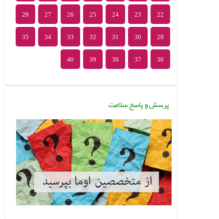
28
27
26
25
24
23
22
35
34
33
32
31
30
29
40
39
38
37
36
پرسش و پاسخ سلامت