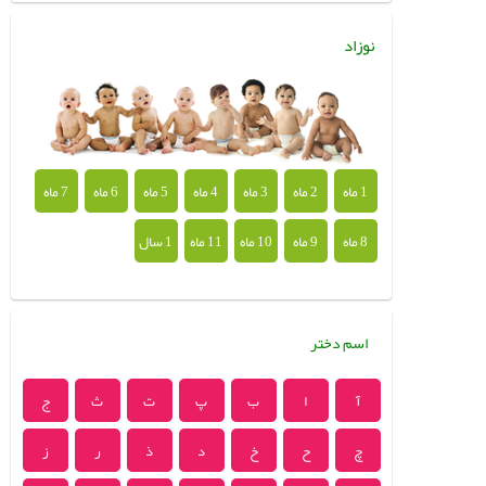
نوزاد
1 ماه
2 ماه
3 ماه
4 ماه
5 ماه
6 ماه
7 ماه
8 ماه
9 ماه
10 ماه
11 ماه
1 سال
اسم دختر
آ
ا
ب
پ
ت
ث
ج
چ
ح
خ
د
ذ
ر
ز