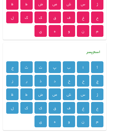
ژ
س
ش
ص
ض
ط
ظ
ع
غ
ف
ق
ک
گ
ل
م
ن
و
ه
ی
اسم پسر
آ
ا
ب
پ
ت
ث
ج
چ
ح
خ
د
ذ
ر
ز
ژ
س
ش
ص
ض
ط
ظ
ع
غ
ف
ق
ک
گ
ل
م
ن
و
ه
ی