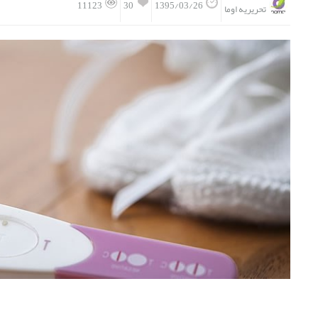
30
11123
1395/03/26
تحریریه اوما