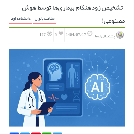
تشخیص زودهنگام بیماری‌ها توسط هوش
انجمن متخصصین زنان و اوما
انتخاب نام کودک
مصنوعی!
سلامت بانوان
دانشنامه اوما
فهرست مواد غذایی
اپلیکیشن بارداری و کودک اوما
5
177
1404/07/17
پشتیبانی اوما
تماس با ما