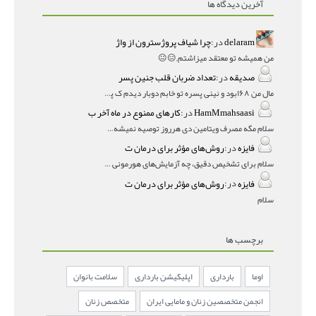
آخرین دیدگاه ها
delaram
در:
چرا شیاف پروژسترون از واژ
من همیشه تو معتقد میزاشتم,,😑😐
صدیقه
در:
تعداد ضربان قلب جنین پسر
مال من ۱۶۸بود و نینی پسره تو خابم دوبار دیدم ک پسره
HamMmahsaasi
در:
کارهای ممنوع در ماه آخر ب
سلام مگه مصرف ویتامین دی هرروز توصیه نمیشه؟درمقاله میگه
فایزه
در:
روش‌های مؤثر برای درمان ت
سلام برای تشخیص دقیق، چه آزمایش‌های هورمونی و چه سونوگر
فایزه
در:
روش‌های مؤثر برای درمان ت
سلام
برچسب ها
اوما
بارداری
اپلیکیشن بارداری
سلامت بانوان
انجمن متخصصین زنان و مامایی ایران
متخصص زنان