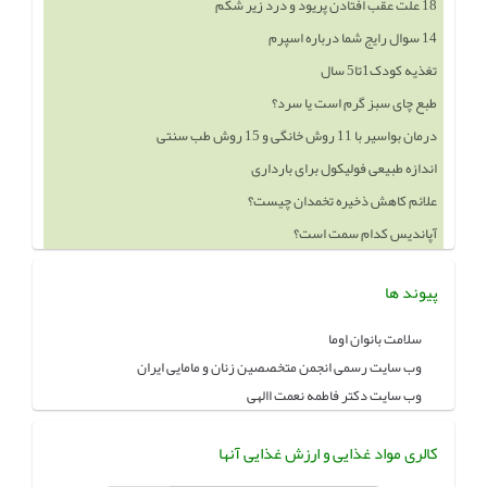
18 علت عقب افتادن پریود و درد زیر شکم
14 سوال رایج شما درباره اسپرم
تغذیه کودک1تا5 سال
طبع چای سبز گرم است یا سرد؟
درمان بواسیر با 11 روش خانگی و 15 روش طب سنتی
اندازه طبیعی فولیکول برای بارداری
علائم کاهش ذخیره تخمدان چیست؟
آپاندیس کدام سمت است؟
پیوند ها
سلامت بانوان اوما
وب سایت رسمی انجمن متخصصین زنان و مامایی ایران
وب سایت دکتر فاطمه نعمت االهی
کالری مواد غذایی و ارزش غذایی آنها