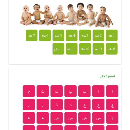
1 ماه
2 ماه
3 ماه
4 ماه
5 ماه
6 ماه
7 ماه
8 ماه
9 ماه
10 ماه
11 ماه
1 سال
اسم دختر
آ
ا
ب
پ
ت
ث
ج
چ
ح
خ
د
ذ
ر
ز
ژ
س
ش
ص
ض
ط
ظ