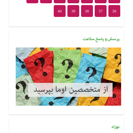
40
39
38
37
36
پرسش و پاسخ سلامت
نوزاد