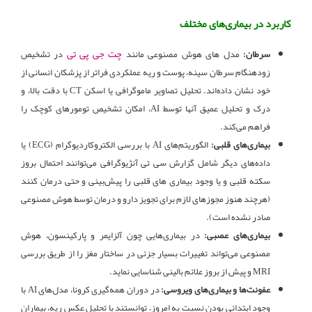
کاربرد در بیماری‌های مختلف
چت جی پی تی
سرطان:
مدل های هوش مصنوعی مانند
در تشخیص
زودهنگام سرطان سینه، پوست و ریه عملکردی فراتر از پزشکان انسانی از
خود نشان داده‌اند. تحلیل تصاویر ماموگرافی یا اسکن CT با دقت بالا، و
درک و تحلیل عمیق آنها توسط AI، امکان تشخیص تومورهای کوچک را
فراهم می‌کند.
بیماری‌های قلبی:
الگوریتم‌های AI با بررسی الکتروکاردیوگرام (ECG) یا
داده‌های دیگر شامل گزارش سی تی آنژیوگرافی می‌توانند احتمال بروز
سکته قلبی و یا وجود بیماری های قلبی را پیش‌بینی و حتی درمان کنند
(هرچند هنوز مجوزهای لازم برای تجویز دارو و درمان توسط هوش مصنوعی
صادر نشده است).
بیماری‌های عصبی:
در بیماری‌هایی چون آلزایمر و پارکینسون، هوش
مصنوعی می‌تواند تغییرات بسیار جزئی در ساختار مغز را از طریق بررسی
MRI و پیش از بروز علائم بالینی شناسایی نماید.
عفونت‌ها و بیماری‌های ویروسی:
در دوران همه‌گیری کرونا، مدل‌های AI با
وجود ابتدائی بودن نسبت به امروز، توانستند با تحلیل عکس ریه، بیماران