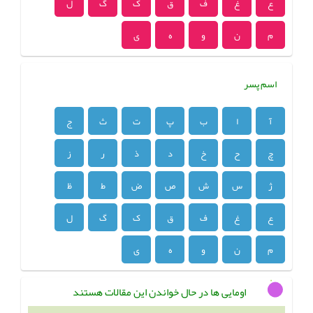
ع
غ
ف
ق
ک
گ
ل
م
ن
و
ه
ی
اسم پسر
آ
ا
ب
پ
ت
ث
ج
چ
ح
خ
د
ذ
ر
ز
ژ
س
ش
ص
ض
ط
ظ
ع
غ
ف
ق
ک
گ
ل
م
ن
و
ه
ی
اومایی ها در حال خواندن این مقالات هستند