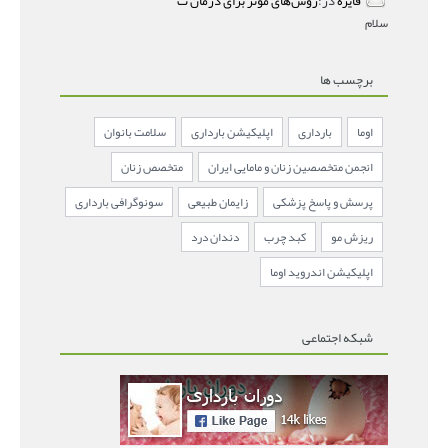
فایزه
در:
روش‌های مؤثر برای درمان ت
سلام
برچسب ها
اوما
بارداری
اپلیکیشن بارداری
سلامت بانوان
انجمن متخصصین زنان و مامایی ایران
متخصص زنان
پرسش و پاسخ پزشکی
زایمان طبیعی
سونوگرافی بارداری
ریزش مو
کبد چرب
دندان درد
اپلیکیشن اندروید اوما
شبکه اجتماعی