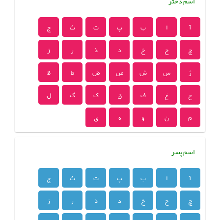
اسم دختر
آ
ا
ب
پ
ت
ث
ج
چ
ح
خ
د
ذ
ر
ز
ژ
س
ش
ص
ض
ط
ظ
ع
غ
ف
ق
ک
گ
ل
م
ن
و
ه
ی
اسم پسر
آ
ا
ب
پ
ت
ث
ج
چ
ح
خ
د
ذ
ر
ز