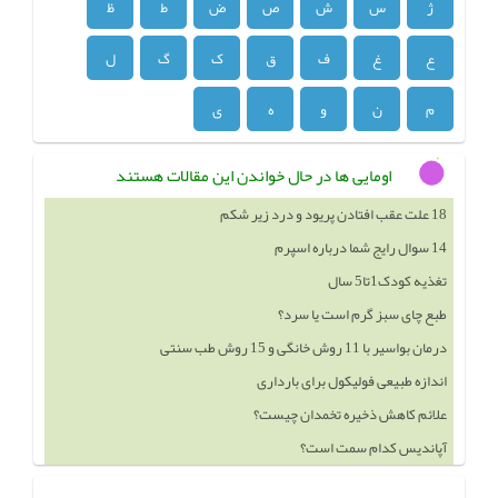
ژ
س
ش
ص
ض
ط
ظ
ع
غ
ف
ق
ک
گ
ل
م
ن
و
ه
ی
اومایی ها در حال خواندن این مقالات هستند
18 علت عقب افتادن پریود و درد زیر شکم
14 سوال رایج شما درباره اسپرم
تغذیه کودک1تا5 سال
طبع چای سبز گرم است یا سرد؟
درمان بواسیر با 11 روش خانگی و 15 روش طب سنتی
اندازه طبیعی فولیکول برای بارداری
علائم کاهش ذخیره تخمدان چیست؟
آپاندیس کدام سمت است؟