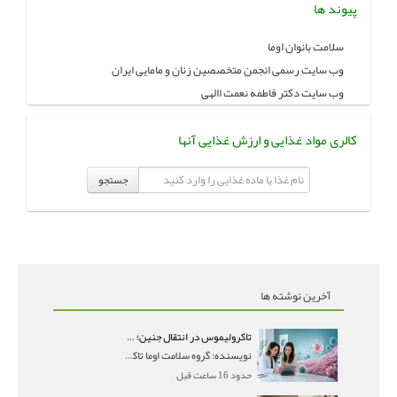
پیوند ها
سلامت بانوان اوما
وب سایت رسمی انجمن متخصصین زنان و مامایی ایران
وب سایت دکتر فاطمه نعمت االهی
کالری مواد غذایی و ارزش غذایی آنها
جستجو
آخرین نوشته ها
تاکرولیموس در انتقال جنین؛ آیا شانس لانه‌گزینی را افزایش می‌دهد؟
نویسنده: گروه سلامت اوما تاکرولیموس در انتقال جنین
حدود 16 ساعت قبل