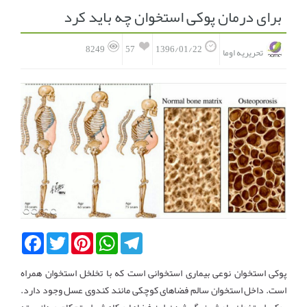
برای درمان پوکی استخوان چه باید کرد
انجمن متخصصین زنان و اوما
انتخاب نام کودک
57
8249
1396/01/22
تحریریه اوما
فهرست مواد غذایی
اپلیکیشن بارداری و کودک اوما
تماس با ما
Facebook
Twitter
Pinterest
WhatsApp
Telegram
پوکی استخوان نوعی بیماری استخوانی است که با تخلخل استخوان همراه
است. داخل استخوان سالم فضاهای کوچکی مانند کندوی عسل وجود دارد.