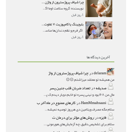
چرا شیاف پروژسترون از واژن بیرون می‌ریزد؟ میزان جذب و زمان صحیح مصرف
نویسنده: گروه سلامت اوما اگر بعد از گذاشتن شیاف پر
1 روز قبل
بلیچینگ یا کامپوزیت ۷ تفاوت مهم برای انتخاب درست
اگر فرم و نظم دندان‌ها مناسب است و مشکل
1 روز قبل
آخرین دیدگاه ها
delaram
در:
چرا شیاف پروژسترون از واژ
من همیشه تو معتقد میزاشتم,,😑😐
صدیقه
در:
تعداد ضربان قلب جنین پسر
مال من ۱۶۸بود و نینی پسره تو خابم دوبار دیدم ک پسره
HamMmahsaasi
در:
کارهای ممنوع در ماه آخر ب
سلام مگه مصرف ویتامین دی هرروز توصیه نمیشه؟درمقاله میگه
فایزه
در:
روش‌های مؤثر برای درمان ت
سلام برای تشخیص دقیق، چه آزمایش‌های هورمونی و چه سونوگر