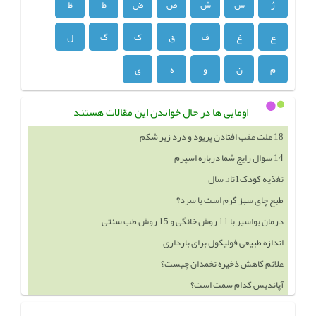
ژ
س
ش
ص
ض
ط
ظ
ع
غ
ف
ق
ک
گ
ل
م
ن
و
ه
ی
اومایی ها در حال خواندن این مقالات هستند
18 علت عقب افتادن پریود و درد زیر شکم
14 سوال رایج شما درباره اسپرم
تغذیه کودک1تا5 سال
طبع چای سبز گرم است یا سرد؟
درمان بواسیر با 11 روش خانگی و 15 روش طب سنتی
اندازه طبیعی فولیکول برای بارداری
علائم کاهش ذخیره تخمدان چیست؟
آپاندیس کدام سمت است؟