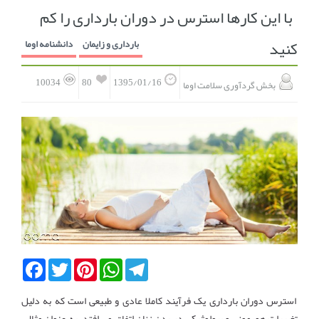
با این کارها استرس در دوران بارداری را کم
انجمن متخصصین زنان و اوما
انتخاب نام کودک
کنید
بارداری و زایمان
دانشنامه اوما
فهرست مواد غذایی
اپلیکیشن بارداری و کودک اوما
80
10034
1395/01/16
بخش گردآوری سلامت اوما
تماس با ما
Facebook
Twitter
Pinterest
WhatsApp
Telegram
استرس دوران بارداری یک فرآیند کاملا عادی و طبیعی است که به دلیل
تغییرات هورمونی و بیولوژیکی در بدن زنان اتفاق می افتد. به عنوان مثال،