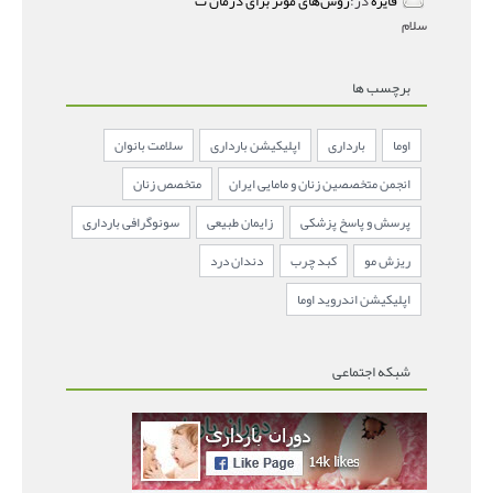
فایزه
در:
روش‌های مؤثر برای درمان ت
سلام
برچسب ها
اوما
بارداری
اپلیکیشن بارداری
سلامت بانوان
انجمن متخصصین زنان و مامایی ایران
متخصص زنان
پرسش و پاسخ پزشکی
زایمان طبیعی
سونوگرافی بارداری
ریزش مو
کبد چرب
دندان درد
اپلیکیشن اندروید اوما
شبکه اجتماعی