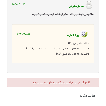
1404/01/19
ساناز سارانی
سلام من دیشب رفتم سنو نوشته Fیعنی جنسیت چیه
1404/02/21
پزشک اوما
سلام ساناز عزیز 💖
جنسیت کوچولوت دختره! مبارکت باشه، به دنیای قشنگ
دختردارها خوش اومدی 👶🌸
کاربر گرامی برای ثبت دیدگاه باید وارد سایت شوید
مطالب مشابه