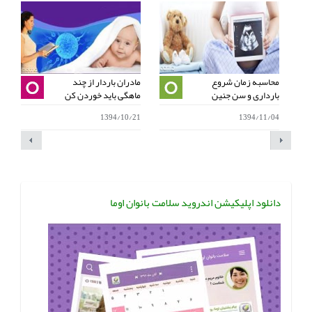
محاسبه زمان شروع
مادران باردار از چند
ا
بارداری و سن جنین
ماهگی باید خوردن کن
ب
0
1394/10/21
1394/11/04
دانلود اپلیکیشن اندروید سلامت بانوان اوما