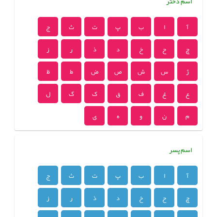
اسم دختر
آ
ا
ب
پ
ت
ث
ج
چ
ح
خ
د
ذ
ر
ز
ژ
س
ش
ص
ض
ط
ظ
ع
غ
ف
ق
ک
گ
ل
م
ن
و
ه
ی
اسم پسر
آ
ا
ب
پ
ت
ث
ج
چ
ح
خ
د
ذ
ر
ز