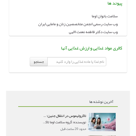
پیوند ها
سلامت بانوان اوما
وب سایت رسمی انجمن متخصصین زنان و مامایی ایران
وب سایت دکتر فاطمه نعمت االهی
کالری مواد غذایی و ارزش غذایی آنها
جستجو
آخرین نوشته ها
تاکرولیموس در انتقال جنین؛ آیا شانس لانه‌گزینی را افزایش می‌دهد؟
نویسنده: گروه سلامت اوما تاکرولیموس در انتقال جنین
حدود 20 ساعت قبل