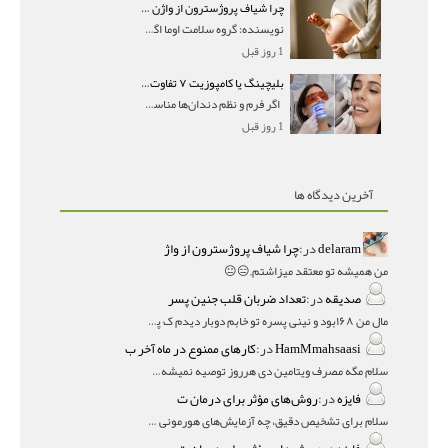
چرا شیاف پروژسترون از واژن بیرون می‌ریزد؟ میزان جذب و زمان صحیح مصرف
نویسنده: گروه سلامت اوما اگر بعد از گذاشتن شیاف پر
1 روز قبل
بلیچینگ یا کامپوزیت ۷ تفاوت مهم برای انتخاب درست
اگر فرم و نظم دندان‌ها مناسب است و مشکل
1 روز قبل
آخرین دیدگاه ها
delaram
در:
چرا شیاف پروژسترون از واژ
من همیشه تو معتقد میزاشتم,,😑😐
صدیقه
در:
تعداد ضربان قلب جنین پسر
مال من ۱۶۸بود و نینی پسره تو خابم دوبار دیدم ک پسره
HamMmahsaasi
در:
کارهای ممنوع در ماه آخر ب
سلام مگه مصرف ویتامین دی هرروز توصیه نمیشه؟درمقاله میگه
فایزه
در:
روش‌های مؤثر برای درمان ت
سلام برای تشخیص دقیق، چه آزمایش‌های هورمونی و چه سونوگر