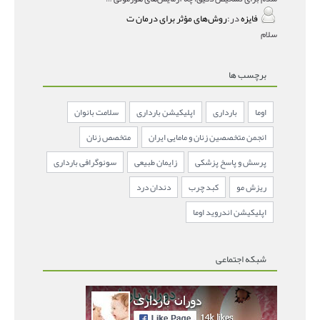
فایزه
در:
روش‌های مؤثر برای درمان ت
سلام
برچسب ها
اوما
بارداری
اپلیکیشن بارداری
سلامت بانوان
انجمن متخصصین زنان و مامایی ایران
متخصص زنان
پرسش و پاسخ پزشکی
زایمان طبیعی
سونوگرافی بارداری
ریزش مو
کبد چرب
دندان درد
اپلیکیشن اندروید اوما
شبکه اجتماعی