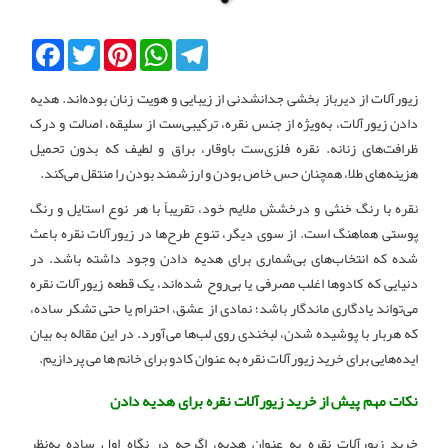
Facebook
Twitter
Pinterest
WhatsApp
Telegram
زیورآلات از دیرباز بخشی جدانشدنی از زیبایی و هویت زنان بوده‌اند. هدیه
دادن زیورآلات، به‌ویژه از جنس نقره، ترکیبی‌ست از سلیقه، اصالت و درک
ظرافت‌های زنانه. نقره فلزی‌ست باوقار، براق و لطیف که بدون تحمیل
هزینه‌های طلا، همچنان حس خاص بودن و ارزشمند بودن را منتقل می‌کند.
نقره با رنگ خنثی و درخشش ملایم خود، تقریباً با هر نوع استایل و رنگ
پوستی هماهنگ است. از سوی دیگر، تنوع طرح‌ها در زیورآلات نقره باعث
شده که انتخاب‌های بی‌شماری برای هدیه دادن وجود داشته باشد. در
دنیایی که کادوها اغلب مصرفی یا بی‌روح شده‌اند، یک قطعه زیورآلات نقره
می‌تواند یادگاری ماندگار باشد؛ نمادی از عشق، احترام یا حتی تشکر ساده،
که هربار با پوشیده شدن، لبخندی روی لب‌ها می‌آورد. در این مقاله به بیان
ایده‌هایی برای خرید زیورآلات نقره به عنوان کادو برای خانم ها می پردازیم.
نکات مهم پیش از خرید زیورآلات نقره برای هدیه دادن
خرید زیورآلات نقره به عنوان هدیه، اگرچه در نگاه اول ساده به‌نظر