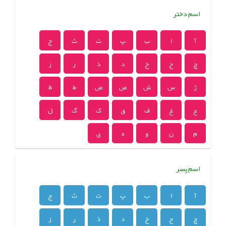
اسم دختر
آ
ا
ب
پ
ت
ث
ج
چ
ح
خ
د
ذ
ر
ز
ژ
س
ش
ص
ض
ط
ظ
ع
غ
ف
ق
ک
گ
ل
م
ن
و
ه
ی
اسم پسر
آ
ا
ب
پ
ت
ث
ج
چ
ح
خ
د
ذ
ر
ز