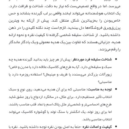
می‌رسد، اما در واقع تصمیمی‌ست که نیاز به دقت، شناخت و ظرافت دارد.
یک انتخاب هوشمندانه می‌تواند لبخند واقعی بر لب گیرنده بنشاند و حس
خاص‌بودن را به‌زیباترین شکل منتقل کند. پیش از آن‌که به ویترین
پرزرق‌وبرق فروشگاه‌ها دل ببندید، لازم است چند نکته کلیدی را در ذهن
داشته باشید. از شناخت سلیقه شخصی گرفته تا کیفیت نقره و نحوه ارائه
هدیه، جزئیاتی هستند که تفاوت بین یک هدیه معمولی و یک یادگار ماندگار
را رقم می‌زنند.
شناخت سلیقه فرد موردنظر
: پیش از هر چیز باید بدانید گیرنده هدیه چه
سبک و سلیقه‌ای دارد. آیا به طرح‌های کلاسیک علاقه دارد یا مدرن و خاص؟
زیورآلات بزرگ‌تر می‌پسندد یا ظریف و مینیمال؟ استفاده روزمره دارد یا
مناسبتی؟
توجه به مناسبت:
مناسبتی که برای آن هدیه می‌دهید، روی نوع و سبک
انتخاب تأثیر مستقیم دارد. برای مثال، در سالگرد ازدواج یا روز عشق شاید
طرح‌های احساسی‌تر و شخصی‌تر مثل پلاک اسم یا نماد قلب مناسب باشند،
اما برای روز تولد، یک انگشتر با سنگ تولد یا گوشواره کلاسیک می‌تواند
انتخاب مناسبی باشد.
کیفیت و اصالت نقره
: حتماً به اصل بودن نقره توجه داشته باشید. نقره با