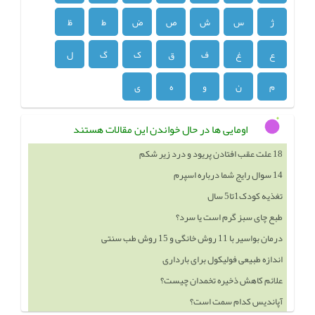
ژ
س
ش
ص
ض
ط
ظ
ع
غ
ف
ق
ک
گ
ل
م
ن
و
ه
ی
اومایی ها در حال خواندن این مقالات هستند
14 سوال رایج شما درباره اسپرم
تغذیه کودک1تا5 سال
طبع چای سبز گرم است یا سرد؟
درمان بواسیر با 11 روش خانگی و 15 روش طب سنتی
اندازه طبیعی فولیکول برای بارداری
علائم کاهش ذخیره تخمدان چیست؟
آپاندیس کدام سمت است؟
خوردن چه چيزهايي باعث بزرگ شدن سينه ميشود