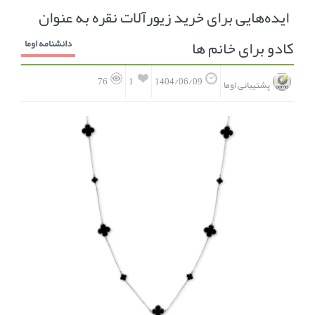
ایده‌هایی برای خرید زیورآلات نقره به عنوان
انجمن متخصصین زنان و اوما
انتخاب نام کودک
کادو برای خانم ها
دانشنامه اوما
فهرست مواد غذایی
اپلیکیشن بارداری و کودک اوما
1
76
1404/06/09
پشتیبانی اوما
تماس با ما