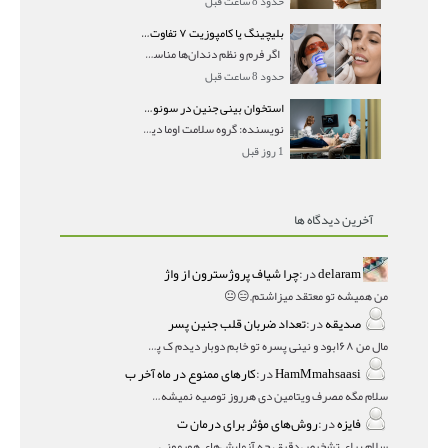
حدود 8 ساعت قبل
بلیچینگ یا کامپوزیت ۷ تفاوت مهم برای انتخاب درست
اگر فرم و نظم دندان‌ها مناسب است و مشکل
حدود 8 ساعت قبل
استخوان بینی جنین در سونوگرافی؛ دیده نشدن یا دیر تشکیل شدن آن چه معنایی دارد؟
نویسنده: گروه سلامت اوما دیده نشدن استخوان بینی جن
1 روز قبل
آخرین دیدگاه ها
delaram
در:
چرا شیاف پروژسترون از واژ
من همیشه تو معتقد میزاشتم,,😑😐
صدیقه
در:
تعداد ضربان قلب جنین پسر
مال من ۱۶۸بود و نینی پسره تو خابم دوبار دیدم ک پسره
HamMmahsaasi
در:
کارهای ممنوع در ماه آخر ب
سلام مگه مصرف ویتامین دی هرروز توصیه نمیشه؟درمقاله میگه
فایزه
در:
روش‌های مؤثر برای درمان ت
سلام برای تشخیص دقیق، چه آزمایش‌های هورمونی و چه سونوگر