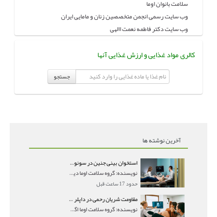
سلامت بانوان اوما
وب سایت رسمی انجمن متخصصین زنان و مامایی ایران
وب سایت دکتر فاطمه نعمت االهی
کالری مواد غذایی و ارزش غذایی آنها
جستجو
آخرین نوشته ها
استخوان بینی جنین در سونوگرافی؛ دیده نشدن یا دیر تشکیل شدن آن چه معنایی دارد؟
نویسنده: گروه سلامت اوما دیده نشدن استخوان بینی جن
حدود 17 ساعت قبل
مقاومت شریان رحمی در داپلر بارداری؛ PI و RI نرمال و تأثیر آن بر جنین
نویسنده: گروه سلامت اوما اگر در جواب سونوگرافی داپ