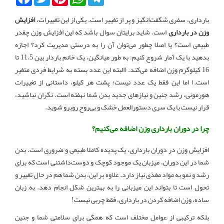
بارداری، سفری شگفت‌انگیز و پر از تغییر است. یکی از این تغییرات،
افزایش
وزن در بارداری
است. شاید برایتان سوال باشد که این افزایش وزن چقدر
طبیعی است؟ یا اصلا چطور می‌توان آن را به درستی مدیریت کرد؟ اجازه
بدهید با یک آمار شروع کنیم: به طور میانگین، یک خانم باردار بین 11.5 تا
16 کیلوگرم وزن اضافه می‌کند. (البته این عدد بسته به شرایط فردی متغیر
است.) اما این فقط یک عدد نیست؛ پشت هر کیلو، داستانی از تغییرات
هورمونی، رشد جنین و نیازهای جدید بدن شما نهفته است. نگران نباشید،
قرار نیست با یک سری دستورالعمل خشک و بی‌روح روبرو شوید.
چرا در دوران بارداری وزن اضافه می‌کنیم؟
افزایش وزن در دوران بارداری، یک پدیده کاملا طبیعی و ضروری است. بدن
شما در این دوران، میزبان یک موجود کوچک و دوست‌داشتنی است که برای
رشد و نمو به مواد مغذی نیاز دارد. علاوه بر این، بدن شما هم در حال تغییر و
تحول است تا بتواند این میزبانی را به بهترین شکل انجام دهد. به زبان
ساده، وزن اضافه کردن در بارداری، فقط چربی نیست!
بلکه ترکیبی از عوامل مختلف است که همگی برای سلامتی شما و جنین