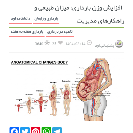
افزایش وزن بارداری: میزان طبیعی و
انجمن متخصصین زنان و اوما
انتخاب نام کودک
راهکارهای مدیریت
بارداری و زایمان
دانشنامه اوما
فهرست مواد غذایی
اپلیکیشن بارداری و کودک اوما
تغذیه در بارداری
بارداری هفته به هفته
تماس با ما
25
3640
1404/03/14
پشتیبانی اوما
Facebook
Twitter
Pinterest
WhatsApp
Telegram