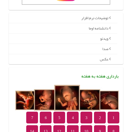
توضیحات نرم افزار
دانشنامه اوما
ویدئو
صدا
عکس
بارداری هفته به هفته
7
6
5
4
3
2
1
14
13
12
11
10
9
8