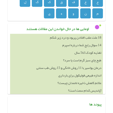
ع
غ
ف
ق
ک
گ
ل
م
ن
و
ه
ی
اومایی ها در حال خواندن این مقالات هستند
14 سوال رایج شما درباره اسپرم
تغذیه کودک1تا5 سال
طبع چای سبز گرم است یا سرد؟
درمان بواسیر با 11 روش خانگی و 15 روش طب سنتی
اندازه طبیعی فولیکول برای بارداری
علائم کاهش ذخیره تخمدان چیست؟
آپاندیس کدام سمت است؟
خوردن چه چيزهايي باعث بزرگ شدن سينه ميشود
پیوند ها