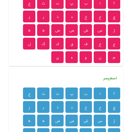
آ
ا
ب
پ
ت
ث
ج
چ
ح
خ
د
ذ
ر
ز
ژ
س
ش
ص
ض
ط
ظ
ع
غ
ف
ق
ک
گ
ل
م
ن
و
ه
ی
اسم پسر
آ
ا
ب
پ
ت
ث
ج
چ
ح
خ
د
ذ
ر
ز
ژ
س
ش
ص
ض
ط
ظ