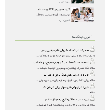
1 روز قبل
گرید جنین در IVF چیست؟ معنی AA، AB و BB و شانس موفقیت هر گرید
نویسنده: گروه سلامت اوما اگر در گزارش IVF با عباراتی
3 روز قبل
آخرین دیدگاه ها
صدیقه
در:
تعداد ضربان قلب جنین پسر
مال من ۱۶۸بود و نینی پسره تو خابم دوبار دیدم ک پسره
HamMmahsaasi
در:
کارهای ممنوع در ماه آخر ب
سلام مگه مصرف ویتامین دی هرروز توصیه نمیشه؟درمقاله میگه
فایزه
در:
روش‌های مؤثر برای درمان ت
سلام برای تشخیص دقیق، چه آزمایش‌های هورمونی و چه سونوگر
فایزه
در:
روش‌های مؤثر برای درمان ت
سلام
زبیده
در:
حاملگی خارج رحم؛ از علائم
سلام عزیزم من تا الان بارداری نداشتم قدام می‌کنم باردار