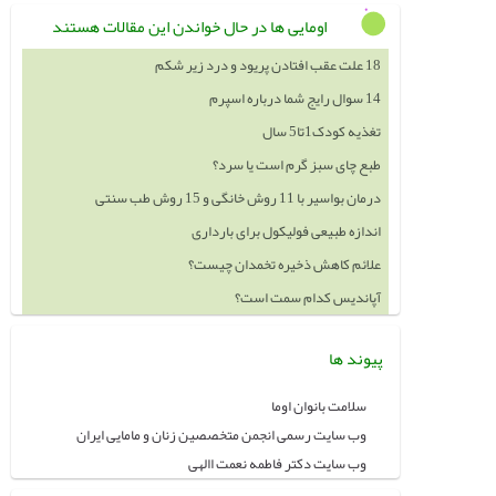
اومایی ها در حال خواندن این مقالات هستند
18 علت عقب افتادن پریود و درد زیر شکم
14 سوال رایج شما درباره اسپرم
تغذیه کودک1تا5 سال
طبع چای سبز گرم است یا سرد؟
درمان بواسیر با 11 روش خانگی و 15 روش طب سنتی
اندازه طبیعی فولیکول برای بارداری
علائم کاهش ذخیره تخمدان چیست؟
آپاندیس کدام سمت است؟
پیوند ها
سلامت بانوان اوما
وب سایت رسمی انجمن متخصصین زنان و مامایی ایران
وب سایت دکتر فاطمه نعمت االهی