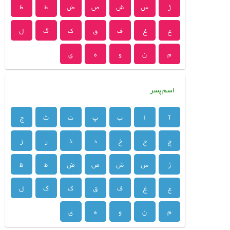
ژ
س
ش
ص
ض
ط
ظ
ع
غ
ف
ق
ک
گ
ل
م
ن
و
ه
ی
اسم پسر
آ
ا
ب
پ
ت
ث
ج
چ
ح
خ
د
ذ
ر
ز
ژ
س
ش
ص
ض
ط
ظ
ع
غ
ف
ق
ک
گ
ل
م
ن
و
ه
ی