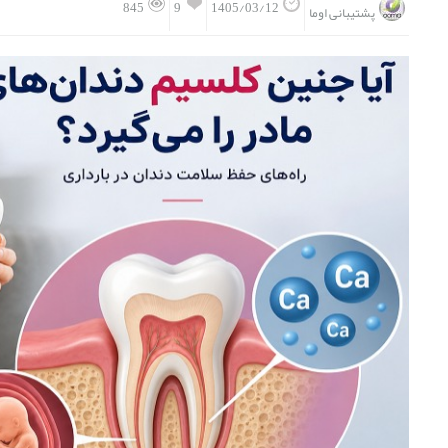
9
845
1405/03/12
پشتیبانی اوما