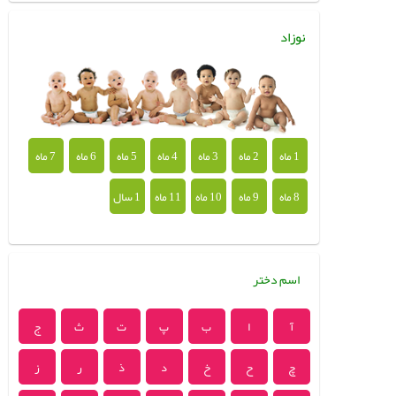
نوزاد
1 ماه
2 ماه
3 ماه
4 ماه
5 ماه
6 ماه
7 ماه
8 ماه
9 ماه
10 ماه
11 ماه
1 سال
اسم دختر
آ
ا
ب
پ
ت
ث
ج
چ
ح
خ
د
ذ
ر
ز