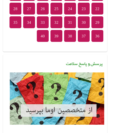
28
27
26
25
24
23
22
35
34
33
32
31
30
29
40
39
38
37
36
پرسش و پاسخ سلامت