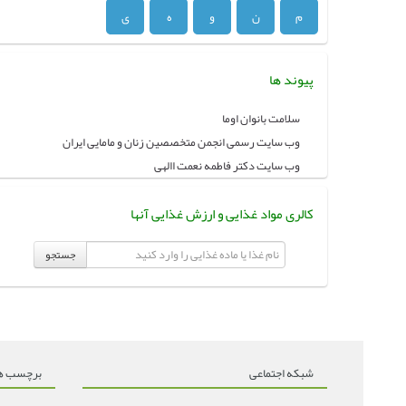
م
ن
و
ه
ی
پیوند ها
سلامت بانوان اوما
وب سایت رسمی انجمن متخصصین زنان و مامایی ایران
وب سایت دکتر فاطمه نعمت االهی
کالری مواد غذایی و ارزش غذایی آنها
جستجو
شبکه اجتماعی
برچسب ه