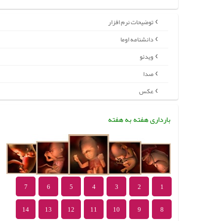
توضیحات نرم افزار
دانشنامه اوما
ویدئو
صدا
عکس
بارداری هفته به هفته
7
6
5
4
3
2
1
14
13
12
11
10
9
8