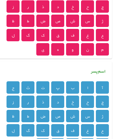
چ
ح
خ
د
ذ
ر
ز
ژ
س
ش
ص
ض
ط
ظ
ع
غ
ف
ق
ک
گ
ل
م
ن
و
ه
ی
اسم پسر
آ
ا
ب
پ
ت
ث
ج
چ
ح
خ
د
ذ
ر
ز
ژ
س
ش
ص
ض
ط
ظ
ع
غ
ف
ق
ک
گ
ل