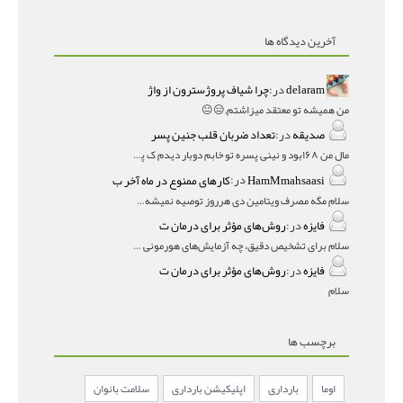
آخرین دیدگاه ها
delaram
در:
چرا شیاف پروژسترون از واژ
من همیشه تو معتقد میزاشتم,,😑😐
صدیقه
در:
تعداد ضربان قلب جنین پسر
مال من ۱۶۸بود و نینی پسره تو خابم دوبار دیدم ک پسره
HamMmahsaasi
در:
کارهای ممنوع در ماه آخر ب
سلام مگه مصرف ویتامین دی هرروز توصیه نمیشه؟درمقاله میگه
فایزه
در:
روش‌های مؤثر برای درمان ت
سلام برای تشخیص دقیق، چه آزمایش‌های هورمونی و چه سونوگر
فایزه
در:
روش‌های مؤثر برای درمان ت
سلام
برچسب ها
اوما
بارداری
اپلیکیشن بارداری
سلامت بانوان