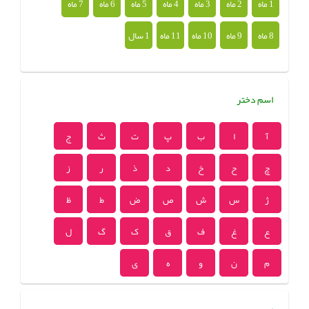
1 ماه
2 ماه
3 ماه
4 ماه
5 ماه
6 ماه
7 ماه
8 ماه
9 ماه
10 ماه
11 ماه
1 سال
اسم دختر
آ
ا
ب
پ
ت
ث
ج
چ
ح
خ
د
ذ
ر
ز
ژ
س
ش
ص
ض
ط
ظ
ع
غ
ف
ق
ک
گ
ل
م
ن
و
ه
ی