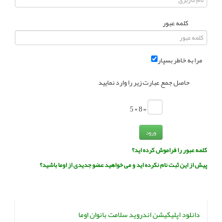
انجمن متخصصین زنان و اوما
انتخاب نام کودک
کلمه عبور
فهرست مواد غذایی
اپلیکیشن بارداری و کودک اوما
مرا به خاطر بسپار
تماس با ما
حاصل جمع عبارت زیر را وارد نمایید
= 8 + 5
ورود
کلمه عبور را فراموش کرده اید؟
پیش از این ثبت نام نکرده اید و می خواهید عضو جدیدی از اوما باشید؟
دانلود اپلیکیشن اندروید سلامت بانوان اوما