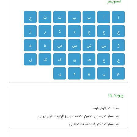
اسم پسر
آ
ا
ب
پ
ت
ث
ج
چ
ح
خ
د
ذ
ر
ز
ژ
س
ش
ص
ض
ط
ظ
ع
غ
ف
ق
ک
گ
ل
م
ن
و
ه
ی
پیوند ها
سلامت بانوان اوما
وب سایت رسمی انجمن متخصصین زنان و مامایی ایران
وب سایت دکتر فاطمه نعمت االهی