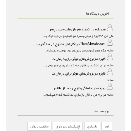
آخرین دیدگاه ها
صدیقه
در:
تعداد ضربان قلب جنین پسر
مال من ۱۶۸بود و نینی پسره تو خابم دوبار دیدم ک پسره
HamMmahsaasi
در:
کارهای ممنوع در ماه آخر ب
سلام مگه مصرف ویتامین دی هرروز توصیه نمیشه؟درمقاله میگه
فایزه
در:
روش‌های مؤثر برای درمان ت
سلام برای تشخیص دقیق، چه آزمایش‌های هورمونی و چه سونوگر
فایزه
در:
روش‌های مؤثر برای درمان ت
سلام
زبیده
در:
حاملگی خارج رحم؛ از علائم
سلام عزیزم من تا الان بارداری نداشتم قدام می‌کنم باردار
برچسب ها
اوما
بارداری
اپلیکیشن بارداری
سلامت بانوان