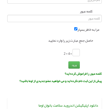
انجمن متخصصین زنان و اوما
انتخاب نام کودک
کلمه عبور
فهرست مواد غذایی
اپلیکیشن بارداری و کودک اوما
مرا به خاطر بسپار
تماس با ما
حاصل جمع عبارت زیر را وارد نمایید
= 4 + 2
ورود
کلمه عبور را فراموش کرده اید؟
پیش از این ثبت نام نکرده اید و می خواهید عضو جدیدی از اوما باشید؟
دانلود اپلیکیشن اندروید سلامت بانوان اوما