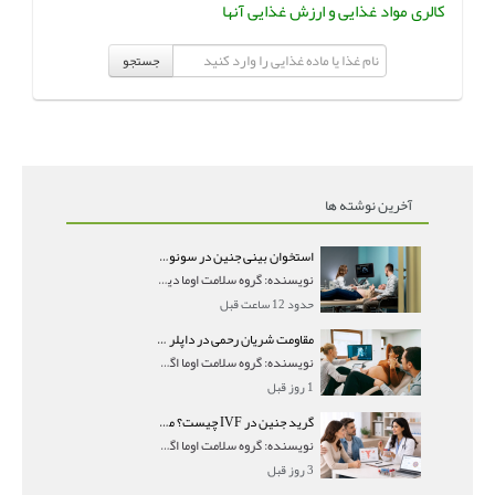
کالری مواد غذایی و ارزش غذایی آنها
جستجو
آخرین نوشته ها
استخوان بینی جنین در سونوگرافی؛ دیده نشدن یا دیر تشکیل شدن آن چه معنایی دارد؟
نویسنده: گروه سلامت اوما دیده نشدن استخوان بینی جن
حدود 12 ساعت قبل
مقاومت شریان رحمی در داپلر بارداری؛ PI و RI نرمال و تأثیر آن بر جنین
نویسنده: گروه سلامت اوما اگر در جواب سونوگرافی داپ
1 روز قبل
گرید جنین در IVF چیست؟ معنی AA، AB و BB و شانس موفقیت هر گرید
نویسنده: گروه سلامت اوما اگر در گزارش IVF با عباراتی
3 روز قبل