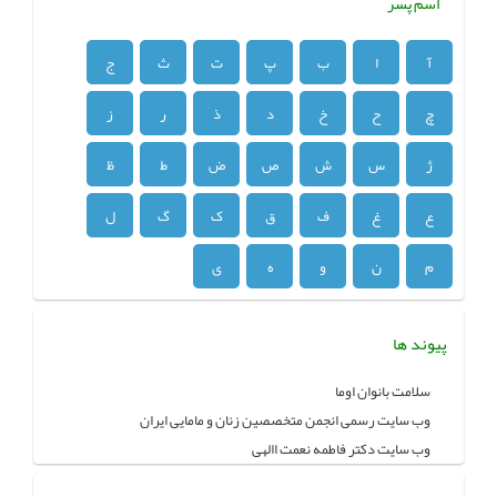
اسم پسر
آ
ا
ب
پ
ت
ث
ج
چ
ح
خ
د
ذ
ر
ز
ژ
س
ش
ص
ض
ط
ظ
ع
غ
ف
ق
ک
گ
ل
م
ن
و
ه
ی
پیوند ها
سلامت بانوان اوما
وب سایت رسمی انجمن متخصصین زنان و مامایی ایران
وب سایت دکتر فاطمه نعمت االهی