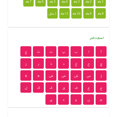
1 ماه
2 ماه
3 ماه
4 ماه
5 ماه
6 ماه
7 ماه
8 ماه
9 ماه
10 ماه
11 ماه
1 سال
اسم دختر
آ
ا
ب
پ
ت
ث
ج
چ
ح
خ
د
ذ
ر
ز
ژ
س
ش
ص
ض
ط
ظ
ع
غ
ف
ق
ک
گ
ل
م
ن
و
ه
ی