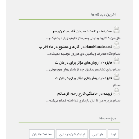
آخرین دیدگاه ها
صدیقه
در:
تعداد ضربان قلب جنین پسر
مال من ۱۶۸بود و نینی پسره تو خابم دوبار دیدم ک پسره
HamMmahsaasi
در:
کارهای ممنوع در ماه آخر ب
سلام مگه مصرف ویتامین دی هرروز توصیه نمیشه؟درمقاله میگه
فایزه
در:
روش‌های مؤثر برای درمان ت
سلام برای تشخیص دقیق، چه آزمایش‌های هورمونی و چه سونوگر
فایزه
در:
روش‌های مؤثر برای درمان ت
سلام
زبیده
در:
حاملگی خارج رحم؛ از علائم
سلام عزیزم من تا الان بارداری نداشتم قدام می‌کنم باردار
برچسب ها
اوما
بارداری
اپلیکیشن بارداری
سلامت بانوان