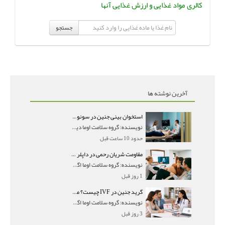
کالری مواد غذایی و ارزش غذایی آنها
جستجو
آخرین نوشته ها
استخوان بینی جنین در سونوگرافی؛ دیده نشدن یا دیر تشکیل شدن آن چه معنایی دارد؟
نویسنده: گروه سلامت اوما دیده نشدن استخوان بینی جن
حدود 10 ساعت قبل
مقاومت شریان رحمی در داپلر بارداری؛ PI و RI نرمال و تأثیر آن بر جنین
نویسنده: گروه سلامت اوما اگر در جواب سونوگرافی داپ
1 روز قبل
گرید جنین در IVF چیست؟ معنی AA، AB و BB و شانس موفقیت هر گرید
نویسنده: گروه سلامت اوما اگر در گزارش IVF با عباراتی
3 روز قبل