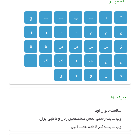
اسم پسر
آ
ا
ب
پ
ت
ث
ج
چ
ح
خ
د
ذ
ر
ز
ژ
س
ش
ص
ض
ط
ظ
ع
غ
ف
ق
ک
گ
ل
م
ن
و
ه
ی
پیوند ها
سلامت بانوان اوما
وب سایت رسمی انجمن متخصصین زنان و مامایی ایران
وب سایت دکتر فاطمه نعمت االهی