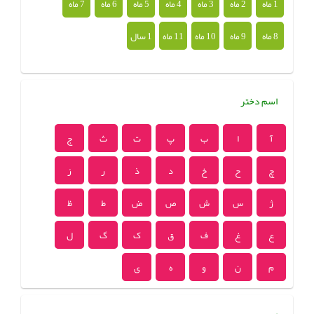
1 ماه
2 ماه
3 ماه
4 ماه
5 ماه
6 ماه
7 ماه
8 ماه
9 ماه
10 ماه
11 ماه
1 سال
اسم دختر
آ
ا
ب
پ
ت
ث
ج
چ
ح
خ
د
ذ
ر
ز
ژ
س
ش
ص
ض
ط
ظ
ع
غ
ف
ق
ک
گ
ل
م
ن
و
ه
ی