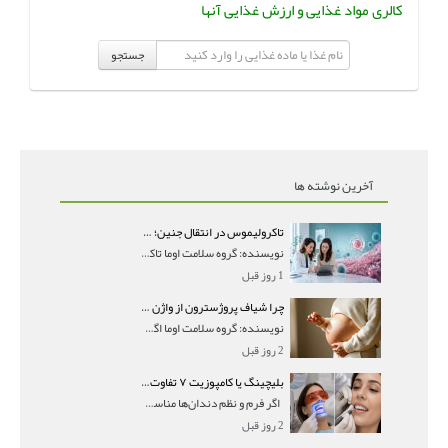
کالری مواد غذایی و ارزش غذایی آنها
جستجو
آخرین نوشته ها
تاکرولیموس در انتقال جنین؛ آیا شانس لانه‌گزینی را افزایش می‌دهد؟
نویسنده: گروه سلامت اوما تاکرولیموس در انتقال جنین
1 روز قبل
چرا شیاف پروژسترون از واژن بیرون می‌ریزد؟ میزان جذب و زمان صحیح مصرف
نویسنده: گروه سلامت اوما اگر بعد از گذاشتن شیاف پر
2 روز قبل
بلیچینگ یا کامپوزیت ۷ تفاوت مهم برای انتخاب درست
اگر فرم و نظم دندان‌ها مناسب است و مشکل
2 روز قبل