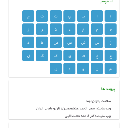
اسم پسر
آ
ا
ب
پ
ت
ث
ج
چ
ح
خ
د
ذ
ر
ز
ژ
س
ش
ص
ض
ط
ظ
ع
غ
ف
ق
ک
گ
ل
م
ن
و
ه
ی
پیوند ها
سلامت بانوان اوما
وب سایت رسمی انجمن متخصصین زنان و مامایی ایران
وب سایت دکتر فاطمه نعمت االهی