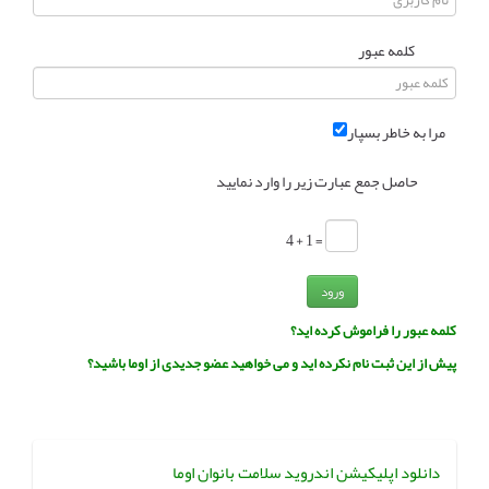
انجمن متخصصین زنان و اوما
انتخاب نام کودک
کلمه عبور
فهرست مواد غذایی
اپلیکیشن بارداری و کودک اوما
مرا به خاطر بسپار
تماس با ما
حاصل جمع عبارت زیر را وارد نمایید
= 1 + 4
ورود
کلمه عبور را فراموش کرده اید؟
پیش از این ثبت نام نکرده اید و می خواهید عضو جدیدی از اوما باشید؟
دانلود اپلیکیشن اندروید سلامت بانوان اوما