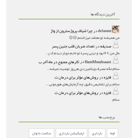
آخرین دیدگاه ها
delaram
در:
چرا شیاف پروژسترون از واژ
من همیشه تو معتقد میزاشتم,,😑😐
صدیقه
در:
تعداد ضربان قلب جنین پسر
مال من ۱۶۸بود و نینی پسره تو خابم دوبار دیدم ک پسره
HamMmahsaasi
در:
کارهای ممنوع در ماه آخر ب
سلام مگه مصرف ویتامین دی هرروز توصیه نمیشه؟درمقاله میگه
فایزه
در:
روش‌های مؤثر برای درمان ت
سلام برای تشخیص دقیق، چه آزمایش‌های هورمونی و چه سونوگر
فایزه
در:
روش‌های مؤثر برای درمان ت
سلام
برچسب ها
اوما
بارداری
اپلیکیشن بارداری
سلامت بانوان