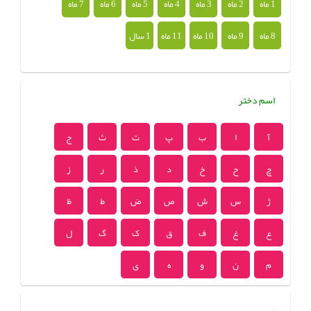
1 ماه
2 ماه
3 ماه
4 ماه
5 ماه
6 ماه
7 ماه
8 ماه
9 ماه
10 ماه
11 ماه
1 سال
اسم دختر
آ
ا
ب
پ
ت
ث
ج
چ
ح
خ
د
ذ
ر
ز
ژ
س
ش
ص
ض
ط
ظ
ع
غ
ف
ق
ک
گ
ل
م
ن
و
ه
ی