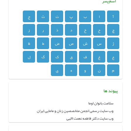
اسم پسر
آ
ا
ب
پ
ت
ث
ج
چ
ح
خ
د
ذ
ر
ز
ژ
س
ش
ص
ض
ط
ظ
ع
غ
ف
ق
ک
گ
ل
م
ن
و
ه
ی
پیوند ها
سلامت بانوان اوما
وب سایت رسمی انجمن متخصصین زنان و مامایی ایران
وب سایت دکتر فاطمه نعمت االهی