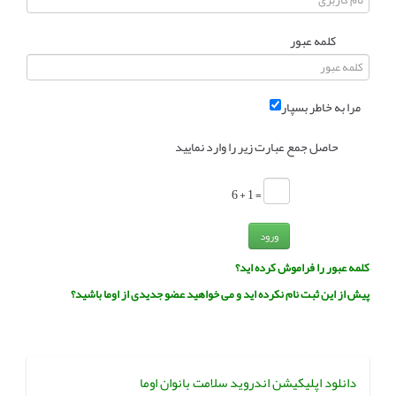
انجمن متخصصین زنان و اوما
انتخاب نام کودک
کلمه عبور
فهرست مواد غذایی
اپلیکیشن بارداری و کودک اوما
مرا به خاطر بسپار
تماس با ما
حاصل جمع عبارت زیر را وارد نمایید
= 1 + 6
ورود
کلمه عبور را فراموش کرده اید؟
پیش از این ثبت نام نکرده اید و می خواهید عضو جدیدی از اوما باشید؟
دانلود اپلیکیشن اندروید سلامت بانوان اوما