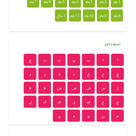
1 ماه
2 ماه
3 ماه
4 ماه
5 ماه
6 ماه
7 ماه
8 ماه
9 ماه
10 ماه
11 ماه
1 سال
اسم دختر
آ
ا
ب
پ
ت
ث
ج
چ
ح
خ
د
ذ
ر
ز
ژ
س
ش
ص
ض
ط
ظ
ع
غ
ف
ق
ک
گ
ل
م
ن
و
ه
ی