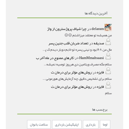
آخرین دیدگاه ها
delaram
در:
چرا شیاف پروژسترون از واژ
من همیشه تو معتقد میزاشتم,,😑😐
صدیقه
در:
تعداد ضربان قلب جنین پسر
مال من ۱۶۸بود و نینی پسره تو خابم دوبار دیدم ک پسره
HamMmahsaasi
در:
کارهای ممنوع در ماه آخر ب
سلام مگه مصرف ویتامین دی هرروز توصیه نمیشه؟درمقاله میگه
فایزه
در:
روش‌های مؤثر برای درمان ت
سلام برای تشخیص دقیق، چه آزمایش‌های هورمونی و چه سونوگر
فایزه
در:
روش‌های مؤثر برای درمان ت
سلام
برچسب ها
اوما
بارداری
اپلیکیشن بارداری
سلامت بانوان