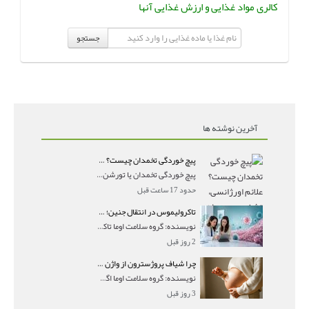
کالری مواد غذایی و ارزش غذایی آنها
جستجو
آخرین نوشته ها
پیچ خوردگی تخمدان چیست؟ علائم اورژانسی، تشخیص و درمان تورشن تخمدان
پیچ خوردگی تخمدان یا تورشن تخمدان زمانی رخ می‌ده
حدود 17 ساعت قبل
تاکرولیموس در انتقال جنین؛ آیا شانس لانه‌گزینی را افزایش می‌دهد؟
نویسنده: گروه سلامت اوما تاکرولیموس در انتقال جنین
2 روز قبل
چرا شیاف پروژسترون از واژن بیرون می‌ریزد؟ میزان جذب و زمان صحیح مصرف
نویسنده: گروه سلامت اوما اگر بعد از گذاشتن شیاف پر
3 روز قبل