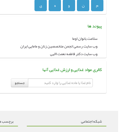
م
ن
و
ه
ی
پیوند ها
سلامت بانوان اوما
وب سایت رسمی انجمن متخصصین زنان و مامایی ایران
وب سایت دکتر فاطمه نعمت االهی
کالری مواد غذایی و ارزش غذایی آنها
جستجو
شبکه اجتماعی
برچسب ه