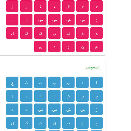
چ
ح
خ
د
ذ
ر
ز
ژ
س
ش
ص
ض
ط
ظ
ع
غ
ف
ق
ک
گ
ل
م
ن
و
ه
ی
اسم پسر
آ
ا
ب
پ
ت
ث
ج
چ
ح
خ
د
ذ
ر
ز
ژ
س
ش
ص
ض
ط
ظ
ع
غ
ف
ق
ک
گ
ل