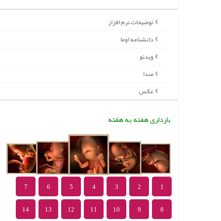
توضیحات نرم افزار
دانشنامه اوما
ویدئو
صدا
عکس
بارداری هفته به هفته
7
6
5
4
3
2
1
14
13
12
11
10
9
8